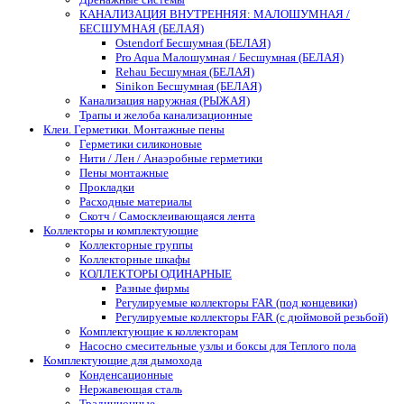
КАНАЛИЗАЦИЯ ВНУТРЕННЯЯ: МАЛОШУМНАЯ /
БЕСШУМНАЯ (БЕЛАЯ)
Ostendorf Бесшумная (БЕЛАЯ)
Pro Aqua Малошумная / Бесшумная (БЕЛАЯ)
Rehau Бесшумная (БЕЛАЯ)
Sinikon Бесшумная (БЕЛАЯ)
Канализация наружная (РЫЖАЯ)
Трапы и желоба канализационные
Клеи. Герметики. Монтажные пены
Герметики силиконовые
Нити / Лен / Анаэробные герметики
Пены монтажные
Прокладки
Расходные материалы
Скотч / Самосклеивающаяся лента
Коллекторы и комплектующие
Коллекторные группы
Коллекторные шкафы
КОЛЛЕКТОРЫ ОДИНАРНЫЕ
Разные фирмы
Регулируемые коллекторы FAR (под концевики)
Регулируемые коллекторы FAR (с дюймовой резьбой)
Комплектующие к коллекторам
Насосно смесительные узлы и боксы для Теплого пола
Комплектующие для дымохода
Конденсационные
Нержавеющая сталь
Традиционные