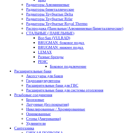
Радиаторы Алюминиевые
Радиаторы биметаллические
Радиаторы Трубчатые Delta
Радиаторы Трубчатые Rifar
Радиаторы Трубчатые Royal Thermo
Распродажа (Панельные/Алюминиевые/Биметаллические)
СТАЛЬНЫЕ ( ПАНЕЛЬНЫЕ)
Bor-San (VULRAD)
BRUGMAN: боковое подкл.
BRUGMAN: нижнее подкл.
LEMAX
Разные бренды
РЕНС
Боковое подключение
Расширительные баки
Аксессуары для баков
Гидроаккумуляторы
Расширительные баки для ГВС
Расширительные баки для системы отопления
Резьбовые соединения
Бронзовые
Латунные (без покрытия)
Никелированные / Хромированные
Оцинкованные
Сгоны (Американки)
Удлинители
Сантехника
ГИБКАЯ ПОДВОДКА