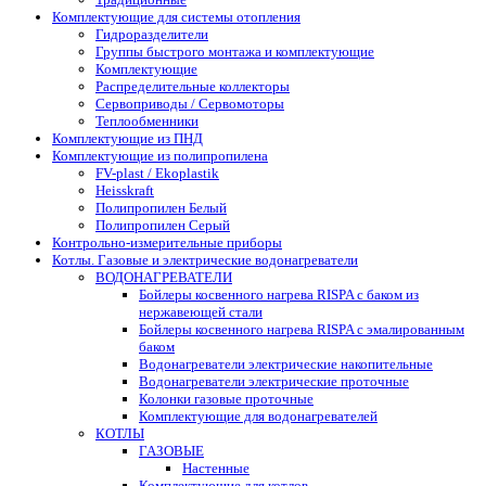
Комплектующие для системы отопления
Гидроразделители
Группы быстрого монтажа и комплектующие
Комплектующие
Распределительные коллекторы
Сервоприводы / Сервомоторы
Теплообменники
Комплектующие из ПНД
Комплектующие из полипропилена
FV-plast / Ekoplastik
Heisskraft
Полипропилен Белый
Полипропилен Серый
Контрольно-измерительные приборы
Котлы. Газовые и электрические водонагреватели
ВОДОНАГРЕВАТЕЛИ
Бойлеры косвенного нагрева RISPA с баком из
нержавеющей стали
Бойлеры косвенного нагрева RISPA с эмалированным
баком
Водонагреватели электрические накопительные
Водонагреватели электрические проточные
Колонки газовые проточные
Комплектующие для водонагревателей
КОТЛЫ
ГАЗОВЫЕ
Настенные
Комплектующие для котлов