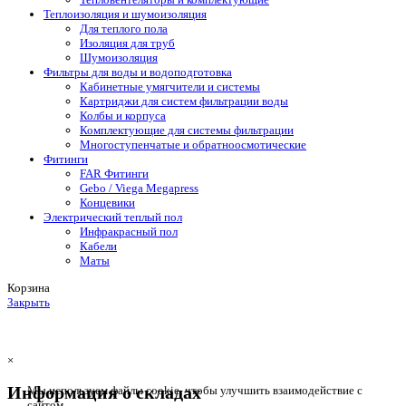
Теплоизоляция и шумоизоляция
Для теплого пола
Изоляция для труб
Шумоизоляция
Фильтры для воды и водоподготовка
Кабинетные умягчители и системы
Картриджи для систем фильтрации воды
Колбы и корпуса
Комплектующие для системы фильтрации
Многоступенчатые и обратноосмотические
Фитинги
FAR Фитинги
Gebo / Viega Megapress
Концевики
Электрический теплый пол
Инфракрасный пол
Кабели
Маты
Корзина
Закрыть
×
Информация о складах
Мы используем файлы cookie, чтобы улучшить взаимодействие с
сайтом.