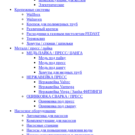
Электрические
Крепежные системы
Wallbox
Walraven
Крепеж для полимерных труб
Различный крепеж
Расходники к газовым пистолетам FEDAST
Термоклип
Хомуты / стяжки / шпильки
Металл / пресс / пайка
МЕДЬ ПАЙКА / ПРЕСС/ ЦАНГА
Медь под пайку
Медь под пресс
Медь под цангу
Хомуты для медных труб
НЕРЖАВЕЙКА ПРЕСС
Нержавейка Valtec
Нержавейка Varmega
Нержавейка Viega / Sanha ФИТИНГИ
ОЦИНКОВКА СВАРКА / ПРЕСС
Оцинковка под пресс
Оцинковка под сварку
Насосное оборудование
Автоматика для насосов
Комплектующие для насосов
Насосные станции
Насосы для повышения давления воды
Насосы канализационные и дренажные