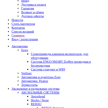
Назад
Доставка и оплата
Гарантия
Возврат и обмен
Договор оферты
Новости
Стать партнером
Контакты
Список желаний
Сравнить
Вход / регистрация
Автоматика
Engo
Сервоприводы клапанов коллекторов, доп
оборудвание
Система ENGO SMART ZigBee проводная и
беспроводная
Система стандарт и WIFI
Vaillant
Автоматика и адаптеры Zont
Автоматика: Разное
Термостаты
Аксиальные и радиальные системы
АКСИАЛЬНЫЕ СИСТЕМЫ
Arrowhead
Hoobs / Stout
REHAU
-REHAU фитинги