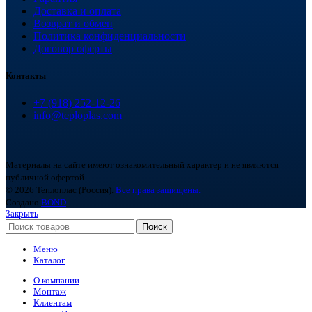
Доставка и оплата
Возврат и обмен
Политика конфиденциальности
Договор оферты
Контакты
+7 (918) 252-12-26
info@teploplas.com
Материалы на сайте имеют ознакомительный характер и не являются
публичной офертой.
© 2026 Теплоплас (Россия).
Все права защищены.
Создано
BOND
Закрыть
Поиск
Меню
Каталог
О компании
Монтаж
Клиентам