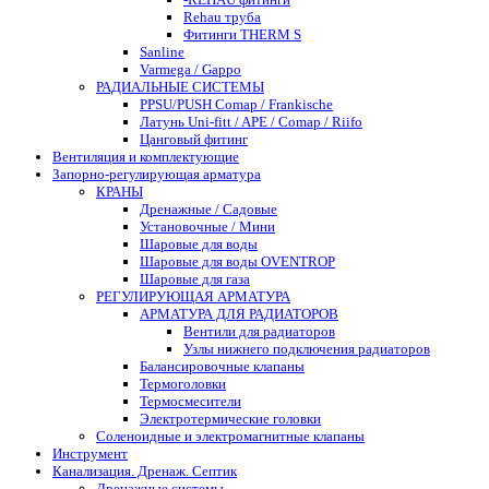
Rehau труба
Фитинги THERM S
Sanline
Varmega / Gappo
РАДИАЛЬНЫЕ СИСТЕМЫ
PPSU/PUSH Comap / Frankische
Латунь Uni-fitt / APE / Comap / Riifo
Цанговый фитинг
Вентиляция и комплектующие
Запорно-регулирующая арматура
КРАНЫ
Дренажные / Садовые
Установочные / Мини
Шаровые для воды
Шаровые для воды OVENTROP
Шаровые для газа
РЕГУЛИРУЮЩАЯ АРМАТУРА
АРМАТУРА ДЛЯ РАДИАТОРОВ
Вентили для радиаторов
Узлы нижнего подключения радиаторов
Балансировочные клапаны
Термоголовки
Термосмесители
Электротермические головки
Соленоидные и электромагнитные клапаны
Инструмент
Канализация. Дренаж. Септик
Дренажные системы