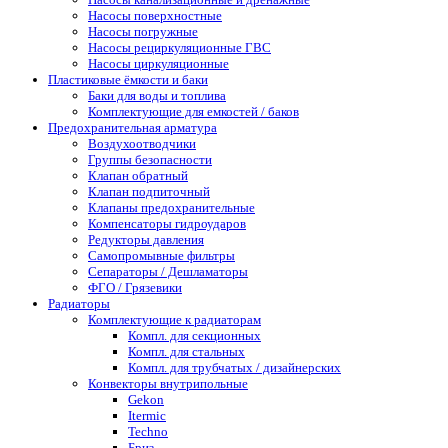
Насосы поверхностные
Насосы погружные
Насосы рециркуляционные ГВС
Насосы циркуляционные
Пластиковые ёмкости и баки
Баки для воды и топлива
Комплектующие для емкостей / баков
Предохранительная арматура
Воздухоотводчики
Группы безопасности
Клапан обратный
Клапан подпиточный
Клапаны предохранительные
Компенсаторы гидроударов
Редукторы давления
Самопромывные фильтры
Сепараторы / Дешламаторы
ФГО / Грязевики
Радиаторы
Комплектующие к радиаторам
Компл. для секционных
Компл. для стальных
Компл. для трубчатых / дизайнерских
Конвекторы внутрипольные
Gekon
Itermic
Techno
Бриз