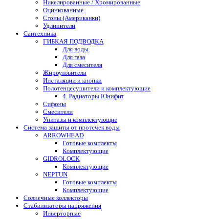
Никелированные / Хромированные
Оцинкованные
Сгоны (Американки)
Удлинители
Сантехника
ГИБКАЯ ПОДВОДКА
Для воды
Для газа
Для смесителя
Жироуловители
Инсталяции и кнопки
Полотенцесушители и комплектующие
4. Радиаторы Юнифит
Сифоны
Смесители
Унитазы и комплектующие
Система защиты от протечек воды
ARROWHEAD
Готовые комплекты
Комплектующие
GIDROLOCK
Комплектующие
NEPTUN
Готовые комплекты
Комплектующие
Солнечные коллекторы
Стабилизаторы напряжения
Инверторные