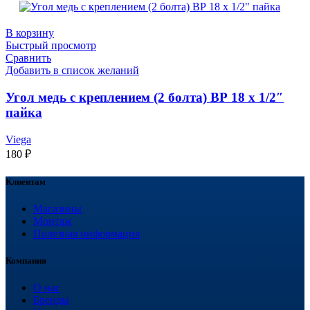
В корзину
Быстрый просмотр
Сравнить
Добавить в список желаний
Угол медь с креплением (2 болта) ВР 18 х 1/2″
пайка
Viega
180
₽
Клиентам
Магазины
Монтаж
Полезная информация
Компания
О нас
Бренды