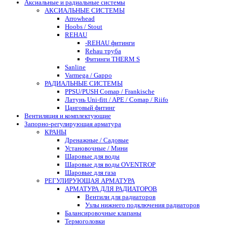
Аксиальные и радиальные системы
АКСИАЛЬНЫЕ СИСТЕМЫ
Arrowhead
Hoobs / Stout
REHAU
-REHAU фитинги
Rehau труба
Фитинги THERM S
Sanline
Varmega / Gappo
РАДИАЛЬНЫЕ СИСТЕМЫ
PPSU/PUSH Comap / Frankische
Латунь Uni-fitt / APE / Comap / Riifo
Цанговый фитинг
Вентиляция и комплектующие
Запорно-регулирующая арматура
КРАНЫ
Дренажные / Садовые
Установочные / Мини
Шаровые для воды
Шаровые для воды OVENTROP
Шаровые для газа
РЕГУЛИРУЮЩАЯ АРМАТУРА
АРМАТУРА ДЛЯ РАДИАТОРОВ
Вентили для радиаторов
Узлы нижнего подключения радиаторов
Балансировочные клапаны
Термоголовки