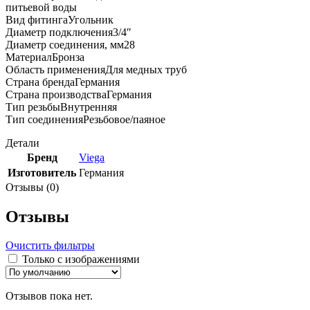
питьевой воды
Вид фитингаУгольник
Диаметр подключения3/4″
Диаметр соединения, мм28
МатериалБронза
Область примененияДля медных труб
Страна брендаГермания
Страна производстваГермания
Тип резьбыВнутренняя
Тип соединенияРезьбовое/паяное
Детали
Бренд
Viega
Изготовитель
Германия
Отзывы (0)
Отзывы
Очистить фильтры
Только с изображениями
Отзывов пока нет.