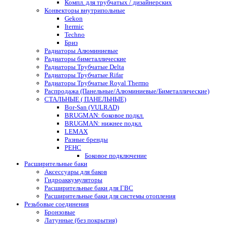
Компл. для трубчатых / дизайнерских
Конвекторы внутрипольные
Gekon
Itermic
Techno
Бриз
Радиаторы Алюминиевые
Радиаторы биметаллические
Радиаторы Трубчатые Delta
Радиаторы Трубчатые Rifar
Радиаторы Трубчатые Royal Thermo
Распродажа (Панельные/Алюминиевые/Биметаллические)
СТАЛЬНЫЕ ( ПАНЕЛЬНЫЕ)
Bor-San (VULRAD)
BRUGMAN: боковое подкл.
BRUGMAN: нижнее подкл.
LEMAX
Разные бренды
РЕНС
Боковое подключение
Расширительные баки
Аксессуары для баков
Гидроаккумуляторы
Расширительные баки для ГВС
Расширительные баки для системы отопления
Резьбовые соединения
Бронзовые
Латунные (без покрытия)