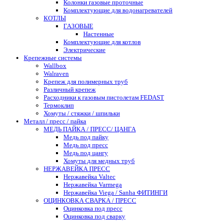
Колонки газовые проточные
Комплектующие для водонагревателей
КОТЛЫ
ГАЗОВЫЕ
Настенные
Комплектующие для котлов
Электрические
Крепежные системы
Wallbox
Walraven
Крепеж для полимерных труб
Различный крепеж
Расходники к газовым пистолетам FEDAST
Термоклип
Хомуты / стяжки / шпильки
Металл / пресс / пайка
МЕДЬ ПАЙКА / ПРЕСС/ ЦАНГА
Медь под пайку
Медь под пресс
Медь под цангу
Хомуты для медных труб
НЕРЖАВЕЙКА ПРЕСС
Нержавейка Valtec
Нержавейка Varmega
Нержавейка Viega / Sanha ФИТИНГИ
ОЦИНКОВКА СВАРКА / ПРЕСС
Оцинковка под пресс
Оцинковка под сварку