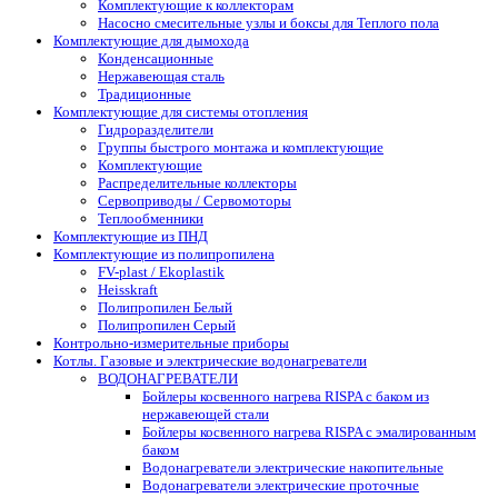
Комплектующие к коллекторам
Насосно смесительные узлы и боксы для Теплого пола
Комплектующие для дымохода
Конденсационные
Нержавеющая сталь
Традиционные
Комплектующие для системы отопления
Гидроразделители
Группы быстрого монтажа и комплектующие
Комплектующие
Распределительные коллекторы
Сервоприводы / Сервомоторы
Теплообменники
Комплектующие из ПНД
Комплектующие из полипропилена
FV-plast / Ekoplastik
Heisskraft
Полипропилен Белый
Полипропилен Серый
Контрольно-измерительные приборы
Котлы. Газовые и электрические водонагреватели
ВОДОНАГРЕВАТЕЛИ
Бойлеры косвенного нагрева RISPA с баком из
нержавеющей стали
Бойлеры косвенного нагрева RISPA с эмалированным
баком
Водонагреватели электрические накопительные
Водонагреватели электрические проточные