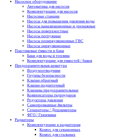
Насосное оборудование
Автоматика для насосов
Комплектующие для насосов
Насосные станции
Насосы для повышения давления воды
Насосы канализационные и дренажные
Насосы поверхностные
Насосы погружные
Насосы рециркуляционные ГВС
Насосы циркуляционные
Пластиковые ёмкости и баки
Баки для воды и топлива
Комплектующие для емкостей / баков
Предохранительная арматура
Воздухоотводчики
Группы безопасности
Клапан обратный
Клапан подпиточный
Клапаны предохранительные
Компенсаторы гидроударов
Редукторы давления
Самопромывные фильтры
Сепараторы / Дешламаторы
ФГО / Грязевики
Радиаторы
Комплектующие к радиаторам
Компл. для секционных
Компл. для стальных