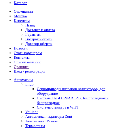
Каталог
О компании
Монтаж
Клиентам
Назад
Доставка и оплата
Гарантия
Возврат и обмен
Договор оферты
Новости
Стать партнером
Контакты
Список желаний
Сравнить
Вход / регистрация
Автоматика
Engo
Сервоприводы клапанов коллекторов, доп
оборудвание
Система ENGO SMART ZigBee проводная и
беспроводная
Система стандарт и WIFI
Vaillant
Автоматика и адаптеры Zont
Автоматика: Разное
Термостаты