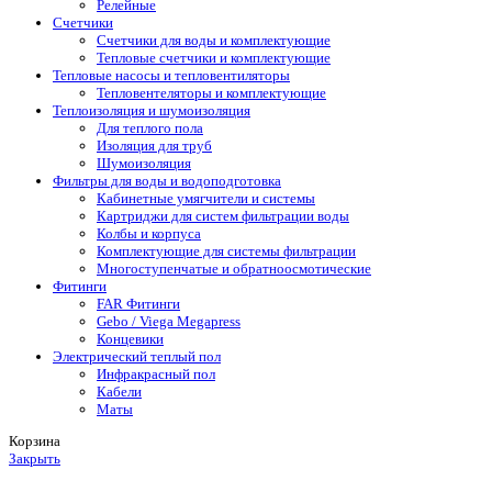
Релейные
Счетчики
Счетчики для воды и комплектующие
Тепловые счетчики и комплектующие
Тепловые насосы и тепловентиляторы
Тепловентеляторы и комплектующие
Теплоизоляция и шумоизоляция
Для теплого пола
Изоляция для труб
Шумоизоляция
Фильтры для воды и водоподготовка
Кабинетные умягчители и системы
Картриджи для систем фильтрации воды
Колбы и корпуса
Комплектующие для системы фильтрации
Многоступенчатые и обратноосмотические
Фитинги
FAR Фитинги
Gebo / Viega Megapress
Концевики
Электрический теплый пол
Инфракрасный пол
Кабели
Маты
Корзина
Закрыть