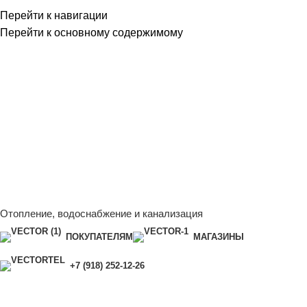
Перейти к навигации
Перейти к основному содержимому
Сейчас мы дорабатываем сайт, поэтому некоторые цены в
каталоге могут отличаться от актуальных.
Чтобы получить
полную и актуальную информацию, свяжитесь с нашим
менеджером - Алена +7 (918) 252-12-26
Сейчас мы дорабатываем сайт, поэтому некоторые цены в
каталоге могут отличаться от актуальных.
Чтобы получить
полную и актуальную информацию, свяжитесь с нашим
менеджером - Алена +7 (918) 252-12-26
Отопление, водоснабжение и канализация
ПОКУПАТЕЛЯМ
МАГАЗИНЫ
+7 (918) 252-12-26