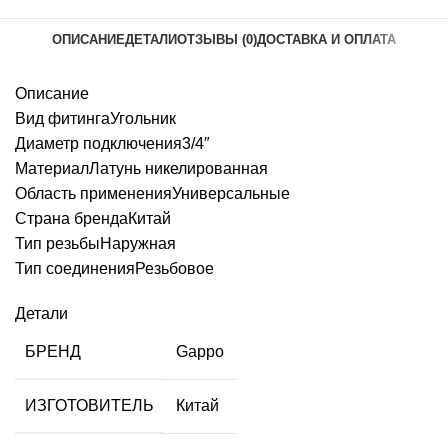
ОПИСАНИЕ
ДЕТАЛИ
ОТЗЫВЫ (0)
ДОСТАВКА И ОПЛАТА
Описание
Вид фитингаУгольник
Диаметр подключения3/4″
МатериалЛатунь никелированная
Область примененияУниверсальные
Страна брендаКитай
Тип резьбыНаружная
Тип соединенияРезьбовое
Детали
БРЕНД
Gappo
ИЗГОТОВИТЕЛЬ
Китай