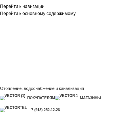
Перейти к навигации
Перейти к основному содержимому
Сейчас мы дорабатываем сайт, поэтому некоторые цены в
каталоге могут отличаться от актуальных.
Чтобы получить
полную и актуальную информацию, свяжитесь с нашим
менеджером - Алена +7 (918) 252-12-26
Сейчас мы дорабатываем сайт, поэтому некоторые цены в
каталоге могут отличаться от актуальных.
Чтобы получить
полную и актуальную информацию, свяжитесь с нашим
менеджером - Алена +7 (918) 252-12-26
Отопление, водоснабжение и канализация
ПОКУПАТЕЛЯМ
МАГАЗИНЫ
+7 (918) 252-12-26