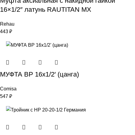
Муфта аксиальная с накидной гайкой
16×1/2″ латунь RAUTITAN MX
Rehau
443
₽
МУФТА ВР 16х1/2′ (цанга)
Comisa
547
₽