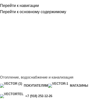
Перейти к навигации
Перейти к основному содержимому
Сейчас мы дорабатываем сайт, поэтому некоторые цены в
каталоге могут отличаться от актуальных.
Чтобы получить
полную и актуальную информацию, свяжитесь с нашим
менеджером - Алена +7 (918) 252-12-26
Сейчас мы дорабатываем сайт, поэтому некоторые цены в
каталоге могут отличаться от актуальных.
Чтобы получить
полную и актуальную информацию, свяжитесь с нашим
менеджером - Алена +7 (918) 252-12-26
Отопление, водоснабжение и канализация
ПОКУПАТЕЛЯМ
МАГАЗИНЫ
+7 (918) 252-12-26