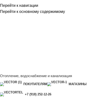
Перейти к навигации
Перейти к основному содержимому
Сейчас мы дорабатываем сайт, поэтому некоторые цены в
каталоге могут отличаться от актуальных.
Чтобы получить
полную и актуальную информацию, свяжитесь с нашим
менеджером - Алена +7 (918) 252-12-26
Сейчас мы дорабатываем сайт, поэтому некоторые цены в
каталоге могут отличаться от актуальных.
Чтобы получить
полную и актуальную информацию, свяжитесь с нашим
менеджером - Алена +7 (918) 252-12-26
Отопление, водоснабжение и канализация
ПОКУПАТЕЛЯМ
МАГАЗИНЫ
+7 (918) 252-12-26