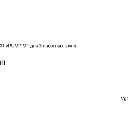
GR vPUMP MF для 3 насосных групп
пп
Vgr