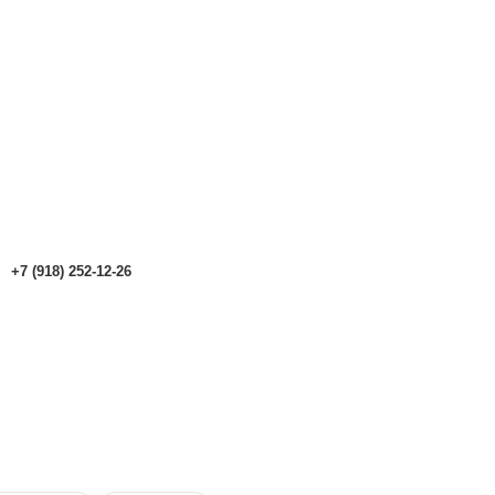
аталоге могут отличаться от актуальных.
Чтобы получить п
аталоге могут отличаться от актуальных.
Чтобы получить п
+7 (918) 252-12-26