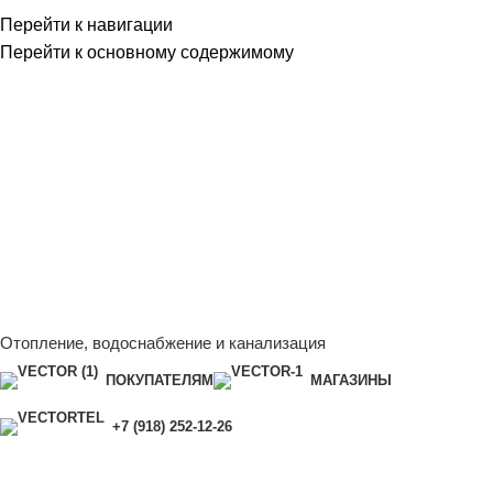
Перейти к навигации
Перейти к основному содержимому
Сейчас мы дорабатываем сайт, поэтому некоторые цены в
каталоге могут отличаться от актуальных.
Чтобы получить
полную и актуальную информацию, свяжитесь с нашим
менеджером - Алена +7 (918) 252-12-26
Сейчас мы дорабатываем сайт, поэтому некоторые цены в
каталоге могут отличаться от актуальных.
Чтобы получить
полную и актуальную информацию, свяжитесь с нашим
менеджером - Алена +7 (918) 252-12-26
Отопление, водоснабжение и канализация
ПОКУПАТЕЛЯМ
МАГАЗИНЫ
+7 (918) 252-12-26