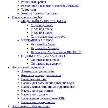
Различный крепеж
Расходники к газовым пистолетам FEDAST
Термоклип
Хомуты / стяжки / шпильки
Металл / пресс / пайка
МЕДЬ ПАЙКА / ПРЕСС/ ЦАНГА
Медь под пайку
Медь под пресс
Медь под цангу
Хомуты для медных труб
НЕРЖАВЕЙКА ПРЕСС
Нержавейка Valtec
Нержавейка Varmega
Нержавейка Viega / Sanha ФИТИНГИ
ОЦИНКОВКА СВАРКА / ПРЕСС
Оцинковка под пресс
Оцинковка под сварку
Насосное оборудование
Автоматика для насосов
Комплектующие для насосов
Насосные станции
Насосы для повышения давления воды
Насосы канализационные и дренажные
Насосы поверхностные
Насосы погружные
Насосы рециркуляционные ГВС
Насосы циркуляционные
Пластиковые ёмкости и баки