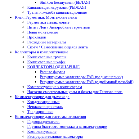
Sinikon Бесшумная (БЕЛАЯ)
Канализация наружная (РЫЖАЯ)
Трапы и желоба канализационные
Клеи. Герметики. Монтажные пены
Герметики силиконовые
Нити / Лен / Анаэробные герметики
Пены монтажные
Прокладки
Расходные материалы
Скотч / Самосклеивающаяся лента
Коллекторы и комплектующие
Коллекторные группы
Коллекторные шкафы
КОЛЛЕКТОРЫ ОДИНАРНЫЕ
Разные фирмы
Регулируемые коллекторы FAR (под концевики)
Регулируемые коллекторы FAR (с дюймовой резьбой)
Комплектующие к коллекторам
Насосно смесительные узлы и боксы для Теплого пола
Комплектующие для дымохода
Конденсационные
Нержавеющая сталь
Традиционные
Комплектующие для системы отопления
Гидроразделители
Группы быстрого монтажа и комплектующие
Комплектующие
Распределительные коллекторы