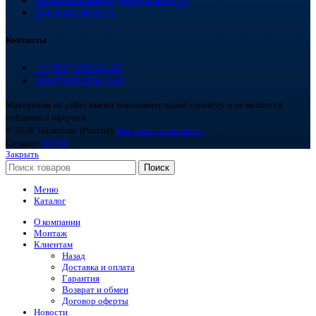
Договор оферты
Контакты
+7 (918) 252-12-26
info@teploplas.com
Материалы на сайте имеют ознакомительный характер и не являются
публичной офертой.
© 2026 Теплоплас (Россия).
Все права защищены.
Создано
BOND
Закрыть
Поиск
Меню
Каталог
О компании
Монтаж
Клиентам
Назад
Доставка и оплата
Гарантия
Возврат и обмен
Договор оферты
Новости