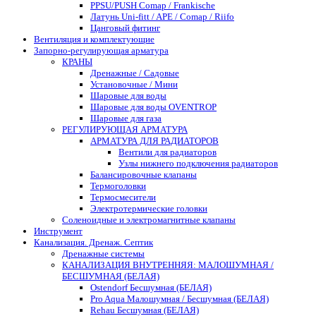
PPSU/PUSH Comap / Frankische
Латунь Uni-fitt / APE / Comap / Riifo
Цанговый фитинг
Вентиляция и комплектующие
Запорно-регулирующая арматура
КРАНЫ
Дренажные / Садовые
Установочные / Мини
Шаровые для воды
Шаровые для воды OVENTROP
Шаровые для газа
РЕГУЛИРУЮЩАЯ АРМАТУРА
АРМАТУРА ДЛЯ РАДИАТОРОВ
Вентили для радиаторов
Узлы нижнего подключения радиаторов
Балансировочные клапаны
Термоголовки
Термосмесители
Электротермические головки
Соленоидные и электромагнитные клапаны
Инструмент
Канализация. Дренаж. Септик
Дренажные системы
КАНАЛИЗАЦИЯ ВНУТРЕННЯЯ: МАЛОШУМНАЯ /
БЕСШУМНАЯ (БЕЛАЯ)
Ostendorf Бесшумная (БЕЛАЯ)
Pro Aqua Малошумная / Бесшумная (БЕЛАЯ)
Rehau Бесшумная (БЕЛАЯ)