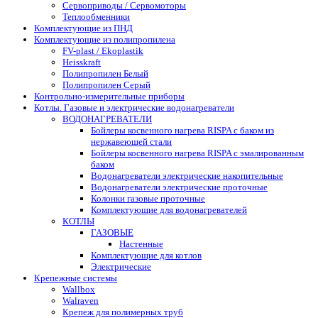
Сервоприводы / Сервомоторы
Теплообменники
Комплектующие из ПНД
Комплектующие из полипропилена
FV-plast / Ekoplastik
Heisskraft
Полипропилен Белый
Полипропилен Серый
Контрольно-измерительные приборы
Котлы. Газовые и электрические водонагреватели
ВОДОНАГРЕВАТЕЛИ
Бойлеры косвенного нагрева RISPA с баком из
нержавеющей стали
Бойлеры косвенного нагрева RISPA с эмалированным
баком
Водонагреватели электрические накопительные
Водонагреватели электрические проточные
Колонки газовые проточные
Комплектующие для водонагревателей
КОТЛЫ
ГАЗОВЫЕ
Настенные
Комплектующие для котлов
Электрические
Крепежные системы
Wallbox
Walraven
Крепеж для полимерных труб