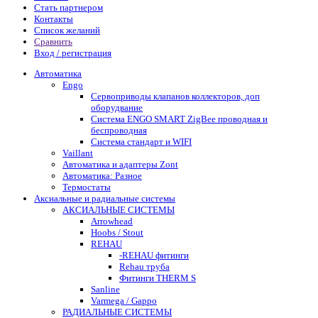
Стать партнером
Контакты
Список желаний
Сравнить
Вход / регистрация
Автоматика
Engo
Сервоприводы клапанов коллекторов, доп
оборудвание
Система ENGO SMART ZigBee проводная и
беспроводная
Система стандарт и WIFI
Vaillant
Автоматика и адаптеры Zont
Автоматика: Разное
Термостаты
Аксиальные и радиальные системы
АКСИАЛЬНЫЕ СИСТЕМЫ
Arrowhead
Hoobs / Stout
REHAU
-REHAU фитинги
Rehau труба
Фитинги THERM S
Sanline
Varmega / Gappo
РАДИАЛЬНЫЕ СИСТЕМЫ