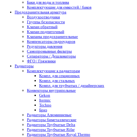
Баки для воды и топлива
Комплектующие для емкостей / баков
Предохранительная арматура
Воздухоотводчики
Группы безопасности
Клапан обратный
Клапан подпиточный
Клапаны предохранительные
Компенсаторы гидроударов
Редукторы давления
Самопромывные фильтры
Сепараторы / Дешламаторы
ФГО / Грязевики
Радиаторы
Комплектующие к радиаторам
Компл. для секционных
Компл. для стальных
Компл. для трубчатых / дизайнерских
Конвекторы внутрипольные
Gekon
Itermic
Techno
Бриз
Радиаторы Алюминиевые
Радиаторы биметаллические
Радиаторы Трубчатые Delta
Радиаторы Трубчатые Rifar
Радиаторы Трубчатые Royal Thermo