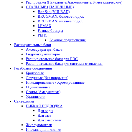
Распродажа (Панельные/Алюминиевые/Биметаллические)
СТАЛЬНЫЕ ( ПАНЕЛЬНЫЕ)
Bor-San (VULRAD)
BRUGMAN: боковое подкл.
BRUGMAN: нижнее подкл.
LEMAX
Разные бренды
РЕНС
Боковое подключение
Расширительные баки
Аксессуары для баков
Гидроаккумуляторы
Расширительные баки для ГВС
Расширительные баки для системы отопления
Резьбовые соединения
Бронзовые
Латунные (без покрытия)
Никелированные / Хромированные
Оцинкованные
Сгоны (Американки)
Удлинители
Сантехника
ГИБКАЯ ПОДВОДКА
Для воды
Для газа
Для смесителя
Жироуловители
Инсталяции и кнопки