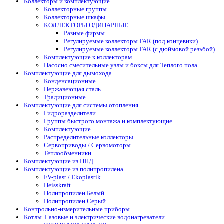
Коллекторы и комплектующие
Коллекторные группы
Коллекторные шкафы
КОЛЛЕКТОРЫ ОДИНАРНЫЕ
Разные фирмы
Регулируемые коллекторы FAR (под концевики)
Регулируемые коллекторы FAR (с дюймовой резьбой)
Комплектующие к коллекторам
Насосно смесительные узлы и боксы для Теплого пола
Комплектующие для дымохода
Конденсационные
Нержавеющая сталь
Традиционные
Комплектующие для системы отопления
Гидроразделители
Группы быстрого монтажа и комплектующие
Комплектующие
Распределительные коллекторы
Сервоприводы / Сервомоторы
Теплообменники
Комплектующие из ПНД
Комплектующие из полипропилена
FV-plast / Ekoplastik
Heisskraft
Полипропилен Белый
Полипропилен Серый
Контрольно-измерительные приборы
Котлы. Газовые и электрические водонагреватели