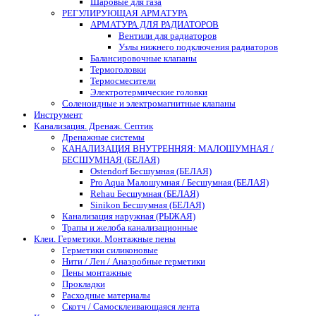
Шаровые для газа
РЕГУЛИРУЮЩАЯ АРМАТУРА
АРМАТУРА ДЛЯ РАДИАТОРОВ
Вентили для радиаторов
Узлы нижнего подключения радиаторов
Балансировочные клапаны
Термоголовки
Термосмесители
Электротермические головки
Соленоидные и электромагнитные клапаны
Инструмент
Канализация. Дренаж. Септик
Дренажные системы
КАНАЛИЗАЦИЯ ВНУТРЕННЯЯ: МАЛОШУМНАЯ /
БЕСШУМНАЯ (БЕЛАЯ)
Ostendorf Бесшумная (БЕЛАЯ)
Pro Aqua Малошумная / Бесшумная (БЕЛАЯ)
Rehau Бесшумная (БЕЛАЯ)
Sinikon Бесшумная (БЕЛАЯ)
Канализация наружная (РЫЖАЯ)
Трапы и желоба канализационные
Клеи. Герметики. Монтажные пены
Герметики силиконовые
Нити / Лен / Анаэробные герметики
Пены монтажные
Прокладки
Расходные материалы
Скотч / Самосклеивающаяся лента