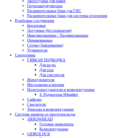
Аксессуары для баков
Гидроаккумуляторы
Расширительные баки для ГВС
Расширительные баки для системы отопления
Резьбовые соединения
Бронзовые
Латунные (без покрытия)
Никелированные / Хромированные
Оцинкованные
Сгоны (Американки)
Удлинители
Сантехника
ГИБКАЯ ПОДВОДКА
Для воды
Для газа
Для смесителя
Жироуловители
Инсталяции и кнопки
Полотенцесушители и комплектующие
4. Радиаторы Юнифит
Сифоны
Смесители
Унитазы и комплектующие
Система защиты от протечек воды
ARROWHEAD
Готовые комплекты
Комплектующие
GIDROLOCK