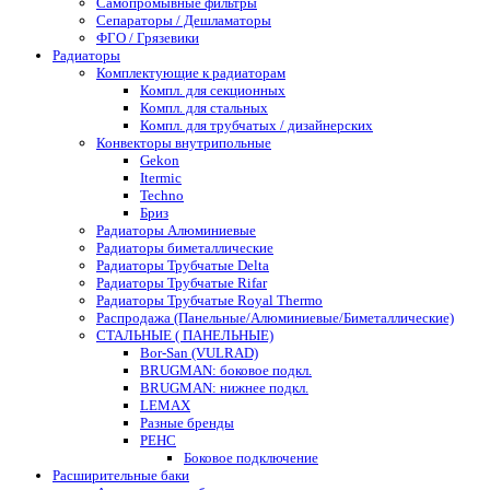
Самопромывные фильтры
Сепараторы / Дешламаторы
ФГО / Грязевики
Радиаторы
Комплектующие к радиаторам
Компл. для секционных
Компл. для стальных
Компл. для трубчатых / дизайнерских
Конвекторы внутрипольные
Gekon
Itermic
Techno
Бриз
Радиаторы Алюминиевые
Радиаторы биметаллические
Радиаторы Трубчатые Delta
Радиаторы Трубчатые Rifar
Радиаторы Трубчатые Royal Thermo
Распродажа (Панельные/Алюминиевые/Биметаллические)
СТАЛЬНЫЕ ( ПАНЕЛЬНЫЕ)
Bor-San (VULRAD)
BRUGMAN: боковое подкл.
BRUGMAN: нижнее подкл.
LEMAX
Разные бренды
РЕНС
Боковое подключение
Расширительные баки