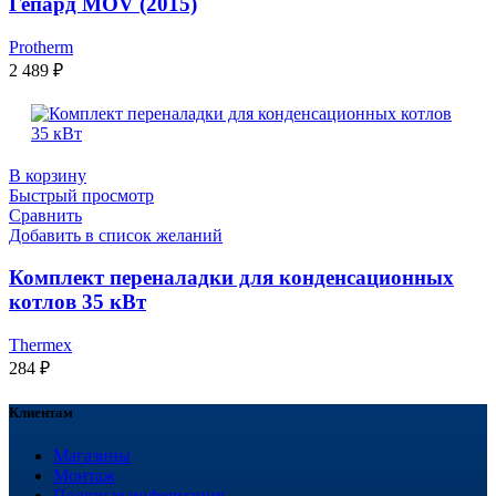
Гепард MOV (2015)
Protherm
2 489
₽
В корзину
Быстрый просмотр
Сравнить
Добавить в список желаний
Комплект переналадки для конденсационных
котлов 35 кВт
Thermex
284
₽
Клиентам
Магазины
Монтаж
Полезная информация