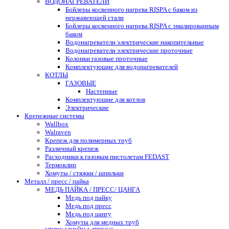
ВОДОНАГРЕВАТЕЛИ
Бойлеры косвенного нагрева RISPA с баком из
нержавеющей стали
Бойлеры косвенного нагрева RISPA с эмалированным
баком
Водонагреватели электрические накопительные
Водонагреватели электрические проточные
Колонки газовые проточные
Комплектующие для водонагревателей
КОТЛЫ
ГАЗОВЫЕ
Настенные
Комплектующие для котлов
Электрические
Крепежные системы
Wallbox
Walraven
Крепеж для полимерных труб
Различный крепеж
Расходники к газовым пистолетам FEDAST
Термоклип
Хомуты / стяжки / шпильки
Металл / пресс / пайка
МЕДЬ ПАЙКА / ПРЕСС/ ЦАНГА
Медь под пайку
Медь под пресс
Медь под цангу
Хомуты для медных труб