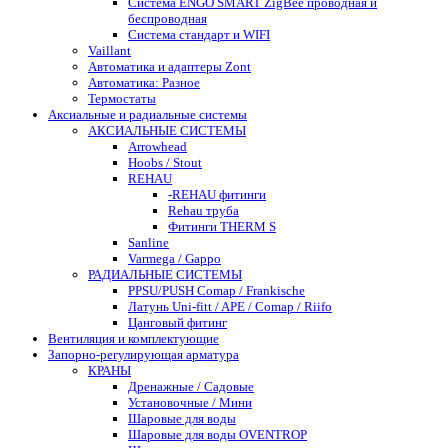
Система ENGO SMART ZigBee проводная и
беспроводная
Система стандарт и WIFI
Vaillant
Автоматика и адаптеры Zont
Автоматика: Разное
Термостаты
Аксиальные и радиальные системы
АКСИАЛЬНЫЕ СИСТЕМЫ
Arrowhead
Hoobs / Stout
REHAU
-REHAU фитинги
Rehau труба
Фитинги THERM S
Sanline
Varmega / Gappo
РАДИАЛЬНЫЕ СИСТЕМЫ
PPSU/PUSH Comap / Frankische
Латунь Uni-fitt / APE / Comap / Riifo
Цанговый фитинг
Вентиляция и комплектующие
Запорно-регулирующая арматура
КРАНЫ
Дренажные / Садовые
Установочные / Мини
Шаровые для воды
Шаровые для воды OVENTROP