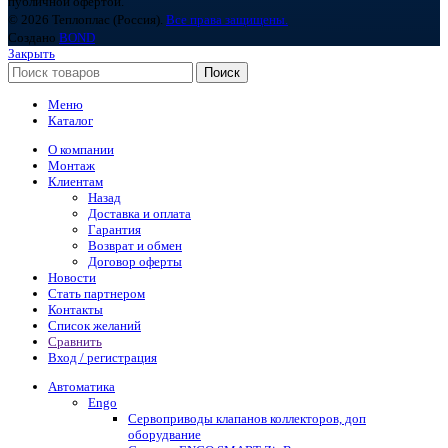
публичной офертой.
© 2026 Теплоплас (Россия).
Все права защищены.
Создано
BOND
Закрыть
Поиск
Меню
Каталог
О компании
Монтаж
Клиентам
Назад
Доставка и оплата
Гарантия
Возврат и обмен
Договор оферты
Новости
Стать партнером
Контакты
Список желаний
Сравнить
Вход / регистрация
Автоматика
Engo
Сервоприводы клапанов коллекторов, доп
оборудвание