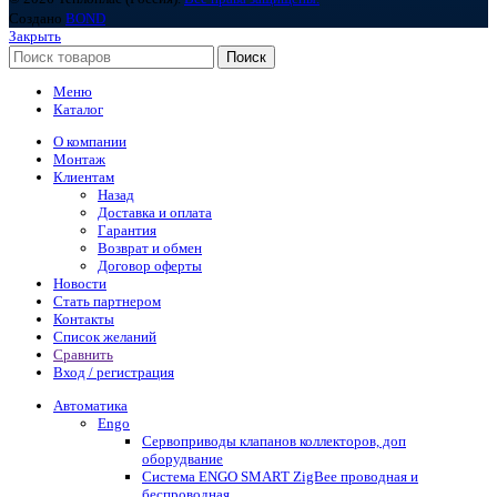
Создано
BOND
Закрыть
Поиск
Меню
Каталог
О компании
Монтаж
Клиентам
Назад
Доставка и оплата
Гарантия
Возврат и обмен
Договор оферты
Новости
Стать партнером
Контакты
Список желаний
Сравнить
Вход / регистрация
Автоматика
Engo
Сервоприводы клапанов коллекторов, доп
оборудвание
Система ENGO SMART ZigBee проводная и
беспроводная