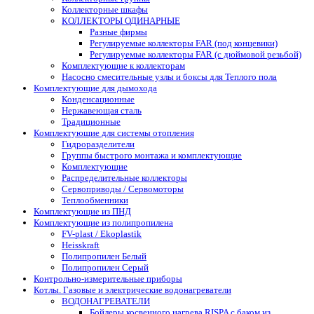
Коллекторные шкафы
КОЛЛЕКТОРЫ ОДИНАРНЫЕ
Разные фирмы
Регулируемые коллекторы FAR (под концевики)
Регулируемые коллекторы FAR (с дюймовой резьбой)
Комплектующие к коллекторам
Насосно смесительные узлы и боксы для Теплого пола
Комплектующие для дымохода
Конденсационные
Нержавеющая сталь
Традиционные
Комплектующие для системы отопления
Гидроразделители
Группы быстрого монтажа и комплектующие
Комплектующие
Распределительные коллекторы
Сервоприводы / Сервомоторы
Теплообменники
Комплектующие из ПНД
Комплектующие из полипропилена
FV-plast / Ekoplastik
Heisskraft
Полипропилен Белый
Полипропилен Серый
Контрольно-измерительные приборы
Котлы. Газовые и электрические водонагреватели
ВОДОНАГРЕВАТЕЛИ
Бойлеры косвенного нагрева RISPA с баком из