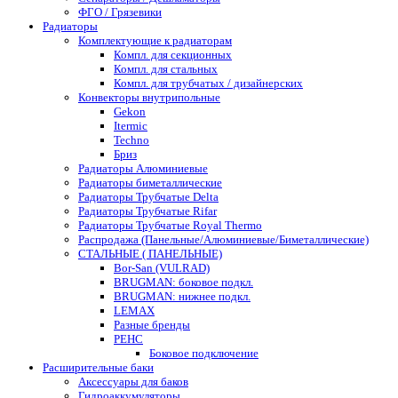
ФГО / Грязевики
Радиаторы
Комплектующие к радиаторам
Компл. для секционных
Компл. для стальных
Компл. для трубчатых / дизайнерских
Конвекторы внутрипольные
Gekon
Itermic
Techno
Бриз
Радиаторы Алюминиевые
Радиаторы биметаллические
Радиаторы Трубчатые Delta
Радиаторы Трубчатые Rifar
Радиаторы Трубчатые Royal Thermo
Распродажа (Панельные/Алюминиевые/Биметаллические)
СТАЛЬНЫЕ ( ПАНЕЛЬНЫЕ)
Bor-San (VULRAD)
BRUGMAN: боковое подкл.
BRUGMAN: нижнее подкл.
LEMAX
Разные бренды
РЕНС
Боковое подключение
Расширительные баки
Аксессуары для баков
Гидроаккумуляторы