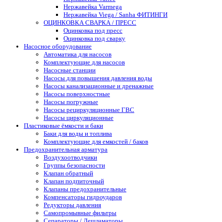
Нержавейка Varmega
Нержавейка Viega / Sanha ФИТИНГИ
ОЦИНКОВКА СВАРКА / ПРЕСС
Оцинковка под пресс
Оцинковка под сварку
Насосное оборудование
Автоматика для насосов
Комплектующие для насосов
Насосные станции
Насосы для повышения давления воды
Насосы канализационные и дренажные
Насосы поверхностные
Насосы погружные
Насосы рециркуляционные ГВС
Насосы циркуляционные
Пластиковые ёмкости и баки
Баки для воды и топлива
Комплектующие для емкостей / баков
Предохранительная арматура
Воздухоотводчики
Группы безопасности
Клапан обратный
Клапан подпиточный
Клапаны предохранительные
Компенсаторы гидроударов
Редукторы давления
Самопромывные фильтры
Сепараторы / Дешламаторы