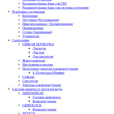
Расширительные баки для ГВС
Расширительные баки для системы отопления
Резьбовые соединения
Бронзовые
Латунные (без покрытия)
Никелированные / Хромированные
Оцинкованные
Сгоны (Американки)
Удлинители
Сантехника
ГИБКАЯ ПОДВОДКА
Для воды
Для газа
Для смесителя
Жироуловители
Инсталяции и кнопки
Полотенцесушители и комплектующие
4. Радиаторы Юнифит
Сифоны
Смесители
Унитазы и комплектующие
Система защиты от протечек воды
ARROWHEAD
Готовые комплекты
Комплектующие
GIDROLOCK
Комплектующие
NEPTUN