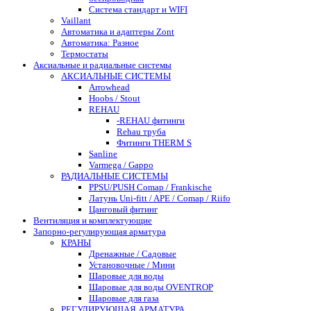
Система стандарт и WIFI
Vaillant
Автоматика и адаптеры Zont
Автоматика: Разное
Термостаты
Аксиальные и радиальные системы
АКСИАЛЬНЫЕ СИСТЕМЫ
Arrowhead
Hoobs / Stout
REHAU
-REHAU фитинги
Rehau труба
Фитинги THERM S
Sanline
Varmega / Gappo
РАДИАЛЬНЫЕ СИСТЕМЫ
PPSU/PUSH Comap / Frankische
Латунь Uni-fitt / APE / Comap / Riifo
Цанговый фитинг
Вентиляция и комплектующие
Запорно-регулирующая арматура
КРАНЫ
Дренажные / Садовые
Установочные / Мини
Шаровые для воды
Шаровые для воды OVENTROP
Шаровые для газа
РЕГУЛИРУЮЩАЯ АРМАТУРА