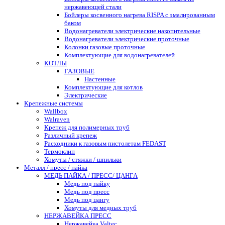
нержавеющей стали
Бойлеры косвенного нагрева RISPA с эмалированным
баком
Водонагреватели электрические накопительные
Водонагреватели электрические проточные
Колонки газовые проточные
Комплектующие для водонагревателей
КОТЛЫ
ГАЗОВЫЕ
Настенные
Комплектующие для котлов
Электрические
Крепежные системы
Wallbox
Walraven
Крепеж для полимерных труб
Различный крепеж
Расходники к газовым пистолетам FEDAST
Термоклип
Хомуты / стяжки / шпильки
Металл / пресс / пайка
МЕДЬ ПАЙКА / ПРЕСС/ ЦАНГА
Медь под пайку
Медь под пресс
Медь под цангу
Хомуты для медных труб
НЕРЖАВЕЙКА ПРЕСС
Нержавейка Valtec