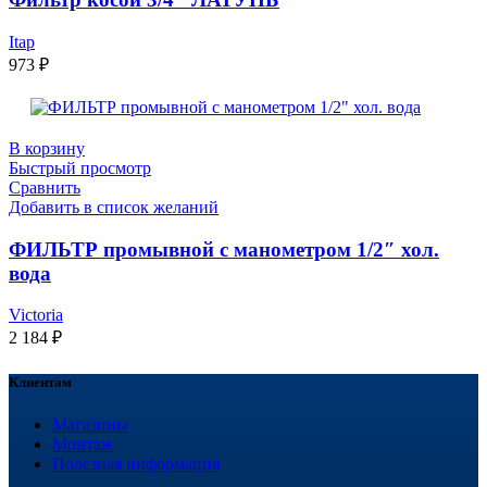
Itap
973
₽
В корзину
Быстрый просмотр
Сравнить
Добавить в список желаний
ФИЛЬТР промывной с манометром 1/2″ хол.
вода
Victoria
2 184
₽
Клиентам
Магазины
Монтаж
Полезная информация