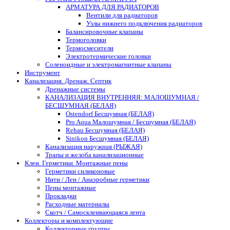
АРМАТУРА ДЛЯ РАДИАТОРОВ
Вентили для радиаторов
Узлы нижнего подключения радиаторов
Балансировочные клапаны
Термоголовки
Термосмесители
Электротермические головки
Соленоидные и электромагнитные клапаны
Инструмент
Канализация. Дренаж. Септик
Дренажные системы
КАНАЛИЗАЦИЯ ВНУТРЕННЯЯ: МАЛОШУМНАЯ /
БЕСШУМНАЯ (БЕЛАЯ)
Ostendorf Бесшумная (БЕЛАЯ)
Pro Aqua Малошумная / Бесшумная (БЕЛАЯ)
Rehau Бесшумная (БЕЛАЯ)
Sinikon Бесшумная (БЕЛАЯ)
Канализация наружная (РЫЖАЯ)
Трапы и желоба канализационные
Клеи. Герметики. Монтажные пены
Герметики силиконовые
Нити / Лен / Анаэробные герметики
Пены монтажные
Прокладки
Расходные материалы
Скотч / Самосклеивающаяся лента
Коллекторы и комплектующие
Коллекторные группы