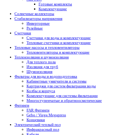
Готовые комплекты
Комплектующие
Солнечные коллекторы
Стабилизаторы напряжения
Инверторные
Релейные
Счетчики
Счетчики для воды и комплектующие
Тепловые счетчики и комплектующие
Тепловые насосы и тепловентиляторы
Тепловентеляторы и комплектующие
Теплоизоляция и шумоизоляция
Для теплого пола
Изоляция для труб
Шумоизоляция
Фильтры для воды и водоподготовка
Кабинетные умягчители и системы
Картриджи для систем фильтрации воды
Колбы и корпуса
Комплектующие для системы фильтрации
Многоступенчатые и обратноосмотические
Фитинги
FAR Фитинги
Gebo / Viega Megapress
Концевики
Электрический теплый пол
Инфракрасный пол
Кабели