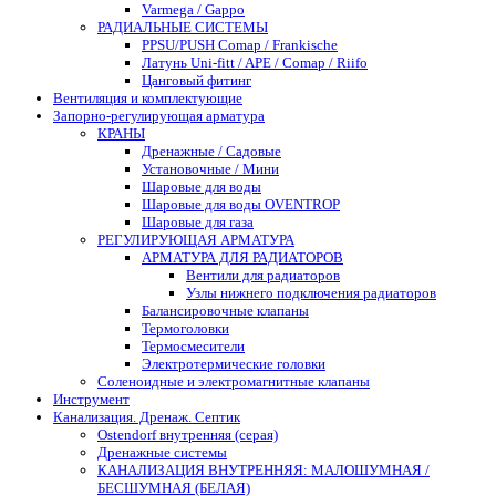
Varmega / Gappo
РАДИАЛЬНЫЕ СИСТЕМЫ
PPSU/PUSH Comap / Frankische
Латунь Uni-fitt / APE / Comap / Riifo
Цанговый фитинг
Вентиляция и комплектующие
Запорно-регулирующая арматура
КРАНЫ
Дренажные / Садовые
Установочные / Мини
Шаровые для воды
Шаровые для воды OVENTROP
Шаровые для газа
РЕГУЛИРУЮЩАЯ АРМАТУРА
АРМАТУРА ДЛЯ РАДИАТОРОВ
Вентили для радиаторов
Узлы нижнего подключения радиаторов
Балансировочные клапаны
Термоголовки
Термосмесители
Электротермические головки
Соленоидные и электромагнитные клапаны
Инструмент
Канализация. Дренаж. Септик
Ostendorf внутренняя (серая)
Дренажные системы
КАНАЛИЗАЦИЯ ВНУТРЕННЯЯ: МАЛОШУМНАЯ /
БЕСШУМНАЯ (БЕЛАЯ)