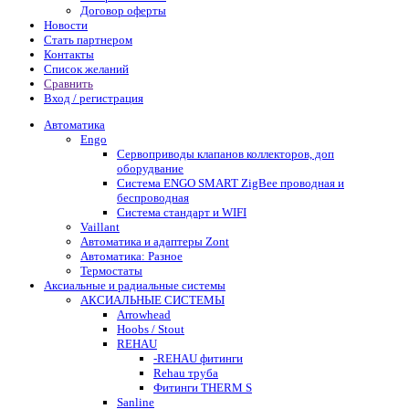
Договор оферты
Новости
Стать партнером
Контакты
Список желаний
Сравнить
Вход / регистрация
Автоматика
Engo
Сервоприводы клапанов коллекторов, доп
оборудвание
Система ENGO SMART ZigBee проводная и
беспроводная
Система стандарт и WIFI
Vaillant
Автоматика и адаптеры Zont
Автоматика: Разное
Термостаты
Аксиальные и радиальные системы
АКСИАЛЬНЫЕ СИСТЕМЫ
Arrowhead
Hoobs / Stout
REHAU
-REHAU фитинги
Rehau труба
Фитинги THERM S
Sanline