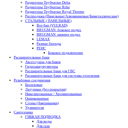
Радиаторы Трубчатые Delta
Радиаторы Трубчатые Rifar
Радиаторы Трубчатые Royal Thermo
Распродажа (Панельные/Алюминиевые/Биметаллические)
СТАЛЬНЫЕ ( ПАНЕЛЬНЫЕ)
Bor-San (VULRAD)
BRUGMAN: боковое подкл.
BRUGMAN: нижнее подкл.
LEMAX
Разные бренды
РЕНС
Боковое подключение
Расширительные баки
Аксессуары для баков
Гидроаккумуляторы
Расширительные баки для ГВС
Расширительные баки для системы отопления
Резьбовые соединения
Бронзовые
Латунные (без покрытия)
Никелированные / Хромированные
Оцинкованные
Сгоны (Американки)
Удлинители
Сантехника
ГИБКАЯ ПОДВОДКА
Для воды
Для газа