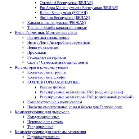
Ostendorf Бесшумная (БЕЛАЯ)
Pro Aqua Малошумная / Бесшумная (БЕЛАЯ)
Rehau Бесшумная (БЕЛАЯ)
Sinikon Бесшумная (БЕЛАЯ)
Канализация наружная (РЫЖАЯ)
Трапы и желоба канализационные
Клеи. Герметики. Монтажные пены
Герметики силиконовые
Нити / Лен / Анаэробные герметики
Пены монтажные
Прокладки
Расходные материалы
Скотч / Самосклеивающаяся лента
Коллекторы и комплектующие
Коллекторные группы
Коллекторные шкафы
КОЛЛЕКТОРЫ ОДИНАРНЫЕ
Разные фирмы
Регулируемые коллекторы FAR (под концевики)
Регулируемые коллекторы FAR (с дюймовой резьбой)
Комплектующие к коллекторам
Насосно смесительные узлы и боксы для Теплого пола
Комплектующие для дымохода
Конденсационные
Нержавеющая сталь
Традиционные
Комплектующие для системы отопления
Гидроразделители