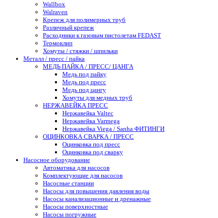
Wallbox
Walraven
Крепеж для полимерных труб
Различный крепеж
Расходники к газовым пистолетам FEDAST
Термоклип
Хомуты / стяжки / шпильки
Металл / пресс / пайка
МЕДЬ ПАЙКА / ПРЕСС/ ЦАНГА
Медь под пайку
Медь под пресс
Медь под цангу
Хомуты для медных труб
НЕРЖАВЕЙКА ПРЕСС
Нержавейка Valtec
Нержавейка Varmega
Нержавейка Viega / Sanha ФИТИНГИ
ОЦИНКОВКА СВАРКА / ПРЕСС
Оцинковка под пресс
Оцинковка под сварку
Насосное оборудование
Автоматика для насосов
Комплектующие для насосов
Насосные станции
Насосы для повышения давления воды
Насосы канализационные и дренажные
Насосы поверхностные
Насосы погружные