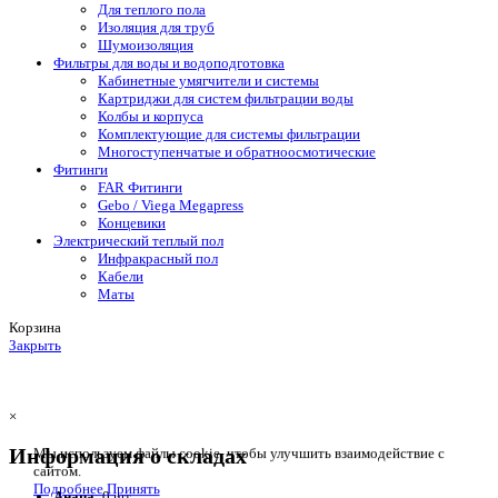
Для теплого пола
Изоляция для труб
Шумоизоляция
Фильтры для воды и водоподготовка
Кабинетные умягчители и системы
Картриджи для систем фильтрации воды
Колбы и корпуса
Комплектующие для системы фильтрации
Многоступенчатые и обратноосмотические
Фитинги
FAR Фитинги
Gebo / Viega Megapress
Концевики
Электрический теплый пол
Инфракрасный пол
Кабели
Маты
Корзина
Закрыть
×
Информация о складах
Мы используем файлы cookie, чтобы улучшить взаимодействие с
сайтом.
Подробнее
Принять
Анапа
: 0 шт.