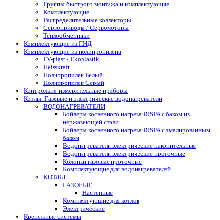
Группы быстрого монтажа и комплектующие
Комплектующие
Распределительные коллекторы
Сервоприводы / Сервомоторы
Теплообменники
Комплектующие из ПНД
Комплектующие из полипропилена
FV-plast / Ekoplastik
Heisskraft
Полипропилен Белый
Полипропилен Серый
Контрольно-измерительные приборы
Котлы. Газовые и электрические водонагреватели
ВОДОНАГРЕВАТЕЛИ
Бойлеры косвенного нагрева RISPA с баком из
нержавеющей стали
Бойлеры косвенного нагрева RISPA с эмалированным
баком
Водонагреватели электрические накопительные
Водонагреватели электрические проточные
Колонки газовые проточные
Комплектующие для водонагревателей
КОТЛЫ
ГАЗОВЫЕ
Настенные
Комплектующие для котлов
Электрические
Крепежные системы