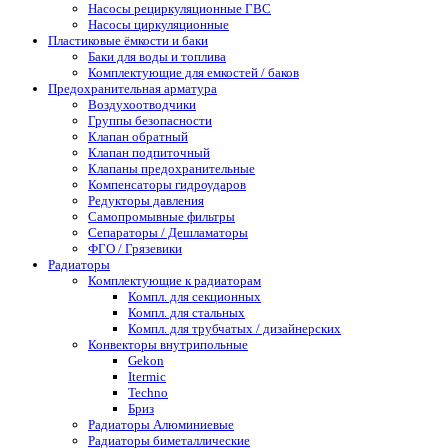
Насосы рециркуляционные ГВС
Насосы циркуляционные
Пластиковые ёмкости и баки
Баки для воды и топлива
Комплектующие для емкостей / баков
Предохранительная арматура
Воздухоотводчики
Группы безопасности
Клапан обратный
Клапан подпиточный
Клапаны предохранительные
Компенсаторы гидроударов
Редукторы давления
Самопромывные фильтры
Сепараторы / Дешламаторы
ФГО / Грязевики
Радиаторы
Комплектующие к радиаторам
Компл. для секционных
Компл. для стальных
Компл. для трубчатых / дизайнерских
Конвекторы внутрипольные
Gekon
Itermic
Techno
Бриз
Радиаторы Алюминиевые
Радиаторы биметаллические