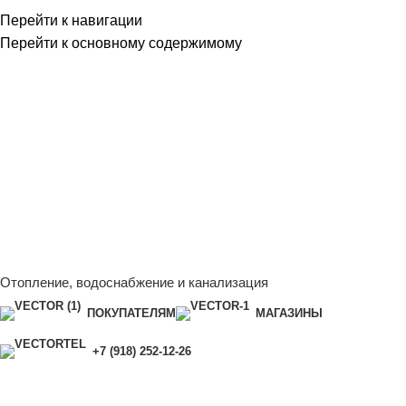
Перейти к навигации
Перейти к основному содержимому
Сейчас мы дорабатываем сайт, поэтому некоторые цены в
каталоге могут отличаться от актуальных.
Чтобы получить
полную и актуальную информацию, свяжитесь с нашим
менеджером - Алена +7 (918) 252-12-26
Сейчас мы дорабатываем сайт, поэтому некоторые цены в
каталоге могут отличаться от актуальных.
Чтобы получить
полную и актуальную информацию, свяжитесь с нашим
менеджером - Алена +7 (918) 252-12-26
Отопление, водоснабжение и канализация
ПОКУПАТЕЛЯМ
МАГАЗИНЫ
+7 (918) 252-12-26