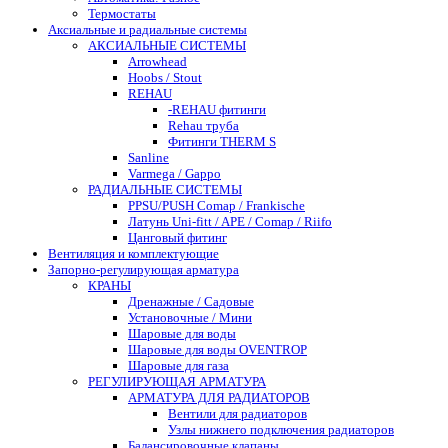
Термостаты
Аксиальные и радиальные системы
АКСИАЛЬНЫЕ СИСТЕМЫ
Arrowhead
Hoobs / Stout
REHAU
-REHAU фитинги
Rehau труба
Фитинги THERM S
Sanline
Varmega / Gappo
РАДИАЛЬНЫЕ СИСТЕМЫ
PPSU/PUSH Comap / Frankische
Латунь Uni-fitt / APE / Comap / Riifo
Цанговый фитинг
Вентиляция и комплектующие
Запорно-регулирующая арматура
КРАНЫ
Дренажные / Садовые
Установочные / Мини
Шаровые для воды
Шаровые для воды OVENTROP
Шаровые для газа
РЕГУЛИРУЮЩАЯ АРМАТУРА
АРМАТУРА ДЛЯ РАДИАТОРОВ
Вентили для радиаторов
Узлы нижнего подключения радиаторов
Балансировочные клапаны