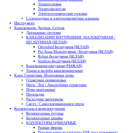
Термоголовки
Термосмесители
Электротермические головки
Соленоидные и электромагнитные клапаны
Инструмент
Канализация. Дренаж. Септик
Дренажные системы
КАНАЛИЗАЦИЯ ВНУТРЕННЯЯ: МАЛОШУМНАЯ /
БЕСШУМНАЯ (БЕЛАЯ)
Ostendorf Бесшумная (БЕЛАЯ)
Pro Aqua Малошумная / Бесшумная (БЕЛАЯ)
Rehau Бесшумная (БЕЛАЯ)
Sinikon Бесшумная (БЕЛАЯ)
Канализация наружная (РЫЖАЯ)
Трапы и желоба канализационные
Клеи. Герметики. Монтажные пены
Герметики силиконовые
Нити / Лен / Анаэробные герметики
Пены монтажные
Прокладки
Расходные материалы
Скотч / Самосклеивающаяся лента
Коллекторы и комплектующие
Коллекторные группы
Коллекторные шкафы
КОЛЛЕКТОРЫ ОДИНАРНЫЕ
Разные фирмы
Регулируемые коллекторы FAR (под концевики)