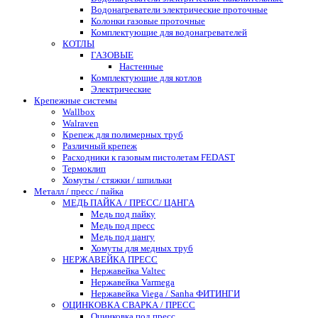
Водонагреватели электрические проточные
Колонки газовые проточные
Комплектующие для водонагревателей
КОТЛЫ
ГАЗОВЫЕ
Настенные
Комплектующие для котлов
Электрические
Крепежные системы
Wallbox
Walraven
Крепеж для полимерных труб
Различный крепеж
Расходники к газовым пистолетам FEDAST
Термоклип
Хомуты / стяжки / шпильки
Металл / пресс / пайка
МЕДЬ ПАЙКА / ПРЕСС/ ЦАНГА
Медь под пайку
Медь под пресс
Медь под цангу
Хомуты для медных труб
НЕРЖАВЕЙКА ПРЕСС
Нержавейка Valtec
Нержавейка Varmega
Нержавейка Viega / Sanha ФИТИНГИ
ОЦИНКОВКА СВАРКА / ПРЕСС
Оцинковка под пресс