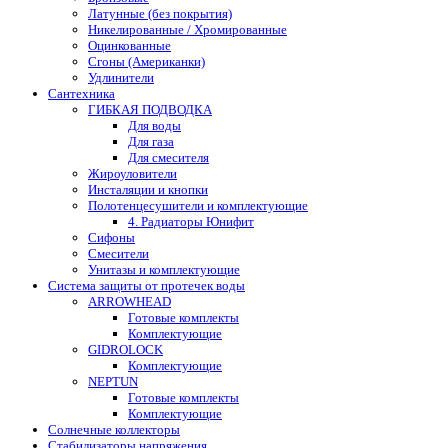
Латунные (без покрытия)
Никелированные / Хромированные
Оцинкованные
Сгоны (Американки)
Удлинители
Сантехника
ГИБКАЯ ПОДВОДКА
Для воды
Для газа
Для смесителя
Жироуловители
Инсталяции и кнопки
Полотенцесушители и комплектующие
4. Радиаторы Юнифит
Сифоны
Смесители
Унитазы и комплектующие
Система защиты от протечек воды
ARROWHEAD
Готовые комплекты
Комплектующие
GIDROLOCK
Комплектующие
NEPTUN
Готовые комплекты
Комплектующие
Солнечные коллекторы
Стабилизаторы напряжения