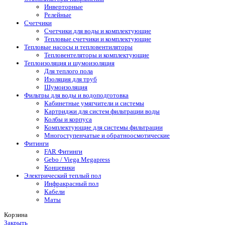
Инверторные
Релейные
Счетчики
Счетчики для воды и комплектующие
Тепловые счетчики и комплектующие
Тепловые насосы и тепловентиляторы
Тепловентеляторы и комплектующие
Теплоизоляция и шумоизоляция
Для теплого пола
Изоляция для труб
Шумоизоляция
Фильтры для воды и водоподготовка
Кабинетные умягчители и системы
Картриджи для систем фильтрации воды
Колбы и корпуса
Комплектующие для системы фильтрации
Многоступенчатые и обратноосмотические
Фитинги
FAR Фитинги
Gebo / Viega Megapress
Концевики
Электрический теплый пол
Инфракрасный пол
Кабели
Маты
Корзина
Закрыть