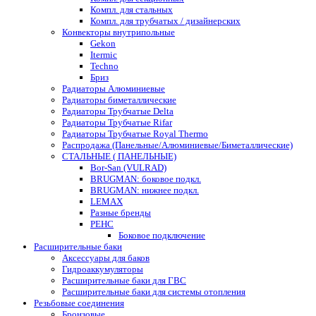
Компл. для стальных
Компл. для трубчатых / дизайнерских
Конвекторы внутрипольные
Gekon
Itermic
Techno
Бриз
Радиаторы Алюминиевые
Радиаторы биметаллические
Радиаторы Трубчатые Delta
Радиаторы Трубчатые Rifar
Радиаторы Трубчатые Royal Thermo
Распродажа (Панельные/Алюминиевые/Биметаллические)
СТАЛЬНЫЕ ( ПАНЕЛЬНЫЕ)
Bor-San (VULRAD)
BRUGMAN: боковое подкл.
BRUGMAN: нижнее подкл.
LEMAX
Разные бренды
РЕНС
Боковое подключение
Расширительные баки
Аксессуары для баков
Гидроаккумуляторы
Расширительные баки для ГВС
Расширительные баки для системы отопления
Резьбовые соединения
Бронзовые