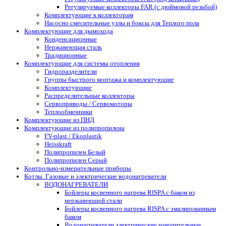
Регулируемые коллекторы FAR (с дюймовой резьбой)
Комплектующие к коллекторам
Насосно смесительные узлы и боксы для Теплого пола
Комплектующие для дымохода
Конденсационные
Нержавеющая сталь
Традиционные
Комплектующие для системы отопления
Гидроразделители
Группы быстрого монтажа и комплектующие
Комплектующие
Распределительные коллекторы
Сервоприводы / Сервомоторы
Теплообменники
Комплектующие из ПНД
Комплектующие из полипропилена
FV-plast / Ekoplastik
Heisskraft
Полипропилен Белый
Полипропилен Серый
Контрольно-измерительные приборы
Котлы. Газовые и электрические водонагреватели
ВОДОНАГРЕВАТЕЛИ
Бойлеры косвенного нагрева RISPA с баком из
нержавеющей стали
Бойлеры косвенного нагрева RISPA с эмалированным
баком
Водонагреватели электрические накопительные