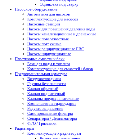
Оцинковка под сварку
Насосное оборудование
Автоматика для насосов
Комплектующие для насосов
Насосные станции
Насосы для повышения давления воды
Насосы канализационные и дренажные
Насосы поверхностные
Насосы погружные
Насосы рециркуляционные ГВС
Насосы циркуляционные
Пластиковые ёмкости и баки
Баки для воды и топлива
Комплектующие для емкостей / баков
Предохранительная арматура
Воздухоотводчики
Группы безопасности
Клапан обратный
Клапан подпиточный
Клапаны предохранительные
Компенсаторы гидроударов
Редукторы давления
Самопромывные фильтры
Сепараторы / Дешламаторы
ФГО / Грязевики
Радиаторы
Комплектующие к радиаторам
Компл. для секционных