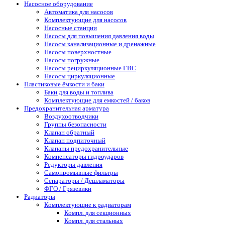
Насосное оборудование
Автоматика для насосов
Комплектующие для насосов
Насосные станции
Насосы для повышения давления воды
Насосы канализационные и дренажные
Насосы поверхностные
Насосы погружные
Насосы рециркуляционные ГВС
Насосы циркуляционные
Пластиковые ёмкости и баки
Баки для воды и топлива
Комплектующие для емкостей / баков
Предохранительная арматура
Воздухоотводчики
Группы безопасности
Клапан обратный
Клапан подпиточный
Клапаны предохранительные
Компенсаторы гидроударов
Редукторы давления
Самопромывные фильтры
Сепараторы / Дешламаторы
ФГО / Грязевики
Радиаторы
Комплектующие к радиаторам
Компл. для секционных
Компл. для стальных