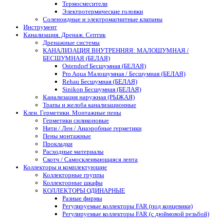
Термосмесители
Электротермические головки
Соленоидные и электромагнитные клапаны
Инструмент
Канализация. Дренаж. Септик
Дренажные системы
КАНАЛИЗАЦИЯ ВНУТРЕННЯЯ: МАЛОШУМНАЯ /
БЕСШУМНАЯ (БЕЛАЯ)
Ostendorf Бесшумная (БЕЛАЯ)
Pro Aqua Малошумная / Бесшумная (БЕЛАЯ)
Rehau Бесшумная (БЕЛАЯ)
Sinikon Бесшумная (БЕЛАЯ)
Канализация наружная (РЫЖАЯ)
Трапы и желоба канализационные
Клеи. Герметики. Монтажные пены
Герметики силиконовые
Нити / Лен / Анаэробные герметики
Пены монтажные
Прокладки
Расходные материалы
Скотч / Самосклеивающаяся лента
Коллекторы и комплектующие
Коллекторные группы
Коллекторные шкафы
КОЛЛЕКТОРЫ ОДИНАРНЫЕ
Разные фирмы
Регулируемые коллекторы FAR (под концевики)
Регулируемые коллекторы FAR (с дюймовой резьбой)