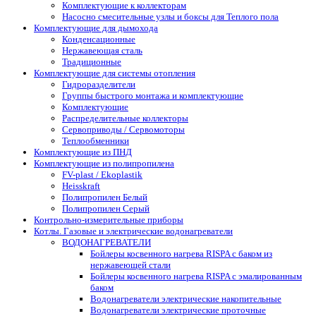
Комплектующие к коллекторам
Насосно смесительные узлы и боксы для Теплого пола
Комплектующие для дымохода
Конденсационные
Нержавеющая сталь
Традиционные
Комплектующие для системы отопления
Гидроразделители
Группы быстрого монтажа и комплектующие
Комплектующие
Распределительные коллекторы
Сервоприводы / Сервомоторы
Теплообменники
Комплектующие из ПНД
Комплектующие из полипропилена
FV-plast / Ekoplastik
Heisskraft
Полипропилен Белый
Полипропилен Серый
Контрольно-измерительные приборы
Котлы. Газовые и электрические водонагреватели
ВОДОНАГРЕВАТЕЛИ
Бойлеры косвенного нагрева RISPA с баком из
нержавеющей стали
Бойлеры косвенного нагрева RISPA с эмалированным
баком
Водонагреватели электрические накопительные
Водонагреватели электрические проточные