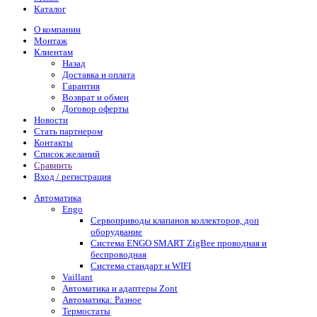
Каталог
О компании
Монтаж
Клиентам
Назад
Доставка и оплата
Гарантия
Возврат и обмен
Договор оферты
Новости
Стать партнером
Контакты
Список желаний
Сравнить
Вход / регистрация
Автоматика
Engo
Сервоприводы клапанов коллекторов, доп
оборудвание
Система ENGO SMART ZigBee проводная и
беспроводная
Система стандарт и WIFI
Vaillant
Автоматика и адаптеры Zont
Автоматика: Разное
Термостаты