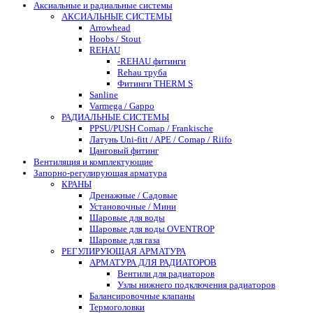
Аксиальные и радиальные системы
АКСИАЛЬНЫЕ СИСТЕМЫ
Arrowhead
Hoobs / Stout
REHAU
-REHAU фитинги
Rehau труба
Фитинги THERM S
Sanline
Varmega / Gappo
РАДИАЛЬНЫЕ СИСТЕМЫ
PPSU/PUSH Comap / Frankische
Латунь Uni-fitt / APE / Comap / Riifo
Цанговый фитинг
Вентиляция и комплектующие
Запорно-регулирующая арматура
КРАНЫ
Дренажные / Садовые
Установочные / Мини
Шаровые для воды
Шаровые для воды OVENTROP
Шаровые для газа
РЕГУЛИРУЮЩАЯ АРМАТУРА
АРМАТУРА ДЛЯ РАДИАТОРОВ
Вентили для радиаторов
Узлы нижнего подключения радиаторов
Балансировочные клапаны
Термоголовки