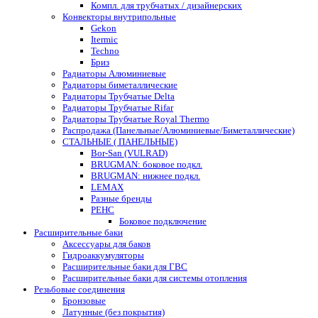
Компл. для трубчатых / дизайнерских
Конвекторы внутрипольные
Gekon
Itermic
Techno
Бриз
Радиаторы Алюминиевые
Радиаторы биметаллические
Радиаторы Трубчатые Delta
Радиаторы Трубчатые Rifar
Радиаторы Трубчатые Royal Thermo
Распродажа (Панельные/Алюминиевые/Биметаллические)
СТАЛЬНЫЕ ( ПАНЕЛЬНЫЕ)
Bor-San (VULRAD)
BRUGMAN: боковое подкл.
BRUGMAN: нижнее подкл.
LEMAX
Разные бренды
РЕНС
Боковое подключение
Расширительные баки
Аксессуары для баков
Гидроаккумуляторы
Расширительные баки для ГВС
Расширительные баки для системы отопления
Резьбовые соединения
Бронзовые
Латунные (без покрытия)