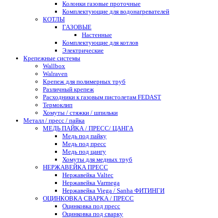
Колонки газовые проточные
Комплектующие для водонагревателей
КОТЛЫ
ГАЗОВЫЕ
Настенные
Комплектующие для котлов
Электрические
Крепежные системы
Wallbox
Walraven
Крепеж для полимерных труб
Различный крепеж
Расходники к газовым пистолетам FEDAST
Термоклип
Хомуты / стяжки / шпильки
Металл / пресс / пайка
МЕДЬ ПАЙКА / ПРЕСС/ ЦАНГА
Медь под пайку
Медь под пресс
Медь под цангу
Хомуты для медных труб
НЕРЖАВЕЙКА ПРЕСС
Нержавейка Valtec
Нержавейка Varmega
Нержавейка Viega / Sanha ФИТИНГИ
ОЦИНКОВКА СВАРКА / ПРЕСС
Оцинковка под пресс
Оцинковка под сварку