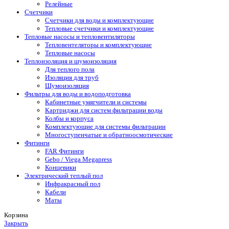
Релейные
Счетчики
Счетчики для воды и комплектующие
Тепловые счетчики и комплектующие
Тепловые насосы и тепловентиляторы
Тепловентеляторы и комплектующие
Тепловые насосы
Теплоизоляция и шумоизоляция
Для теплого пола
Изоляция для труб
Шумоизоляция
Фильтры для воды и водоподготовка
Кабинетные умягчители и системы
Картриджи для систем фильтрации воды
Колбы и корпуса
Комплектующие для системы фильтрации
Многоступенчатые и обратноосмотические
Фитинги
FAR Фитинги
Gebo / Viega Megapress
Концевики
Электрический теплый пол
Инфракрасный пол
Кабели
Маты
Корзина
Закрыть