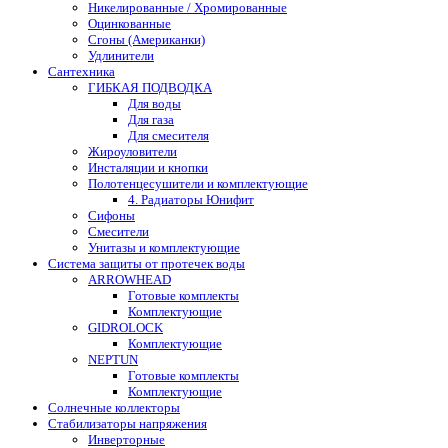
Никелированные / Хромированные
Оцинкованные
Сгоны (Американки)
Удлинители
Сантехника
ГИБКАЯ ПОДВОДКА
Для воды
Для газа
Для смесителя
Жироуловители
Инсталяции и кнопки
Полотенцесушители и комплектующие
4. Радиаторы Юнифит
Сифоны
Смесители
Унитазы и комплектующие
Система защиты от протечек воды
ARROWHEAD
Готовые комплекты
Комплектующие
GIDROLOCK
Комплектующие
NEPTUN
Готовые комплекты
Комплектующие
Солнечные коллекторы
Стабилизаторы напряжения
Инверторные