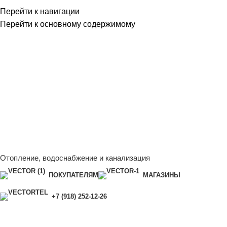
Перейти к навигации
Перейти к основному содержимому
Сейчас мы дорабатываем сайт, поэтому некоторые цены в
каталоге могут отличаться от актуальных.
Чтобы получить
полную и актуальную информацию, свяжитесь с нашим
менеджером - Алена +7 (918) 252-12-26
Сейчас мы дорабатываем сайт, поэтому некоторые цены в
каталоге могут отличаться от актуальных.
Чтобы получить
полную и актуальную информацию, свяжитесь с нашим
менеджером - Алена +7 (918) 252-12-26
Отопление, водоснабжение и канализация
ПОКУПАТЕЛЯМ
МАГАЗИНЫ
+7 (918) 252-12-26