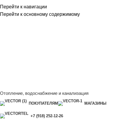
Перейти к навигации
Перейти к основному содержимому
Сейчас мы дорабатываем сайт, поэтому некоторые цены в
каталоге могут отличаться от актуальных.
Чтобы получить
полную и актуальную информацию, свяжитесь с нашим
менеджером - Алена +7 (918) 252-12-26
Сейчас мы дорабатываем сайт, поэтому некоторые цены в
каталоге могут отличаться от актуальных.
Чтобы получить
полную и актуальную информацию, свяжитесь с нашим
менеджером - Алена +7 (918) 252-12-26
Отопление, водоснабжение и канализация
ПОКУПАТЕЛЯМ
МАГАЗИНЫ
+7 (918) 252-12-26