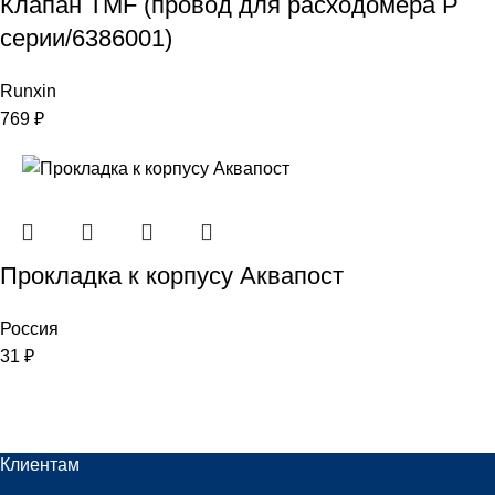
Клапан TMF (провод для расходомера Р
серии/6386001)
Runxin
769
₽
Прокладка к корпусу Аквапост
Россия
31
₽
Клиентам