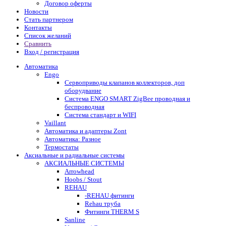
Договор оферты
Новости
Стать партнером
Контакты
Список желаний
Сравнить
Вход / регистрация
Автоматика
Engo
Сервоприводы клапанов коллекторов, доп
оборудвание
Система ENGO SMART ZigBee проводная и
беспроводная
Система стандарт и WIFI
Vaillant
Автоматика и адаптеры Zont
Автоматика: Разное
Термостаты
Аксиальные и радиальные системы
АКСИАЛЬНЫЕ СИСТЕМЫ
Arrowhead
Hoobs / Stout
REHAU
-REHAU фитинги
Rehau труба
Фитинги THERM S
Sanline