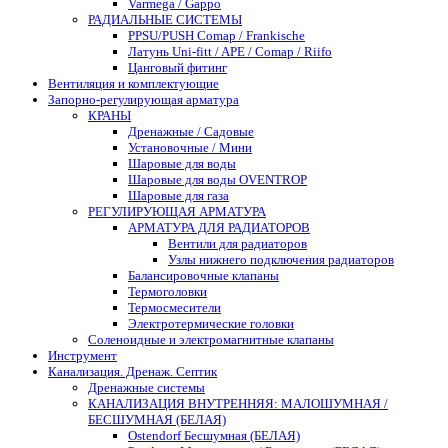
Varmega / Gappo
РАДИАЛЬНЫЕ СИСТЕМЫ
PPSU/PUSH Comap / Frankische
Латунь Uni-fitt / APE / Comap / Riifo
Цанговый фитинг
Вентиляция и комплектующие
Запорно-регулирующая арматура
КРАНЫ
Дренажные / Садовые
Установочные / Мини
Шаровые для воды
Шаровые для воды OVENTROP
Шаровые для газа
РЕГУЛИРУЮЩАЯ АРМАТУРА
АРМАТУРА ДЛЯ РАДИАТОРОВ
Вентили для радиаторов
Узлы нижнего подключения радиаторов
Балансировочные клапаны
Термоголовки
Термосмесители
Электротермические головки
Соленоидные и электромагнитные клапаны
Инструмент
Канализация. Дренаж. Септик
Дренажные системы
КАНАЛИЗАЦИЯ ВНУТРЕННЯЯ: МАЛОШУМНАЯ /
БЕСШУМНАЯ (БЕЛАЯ)
Ostendorf Бесшумная (БЕЛАЯ)