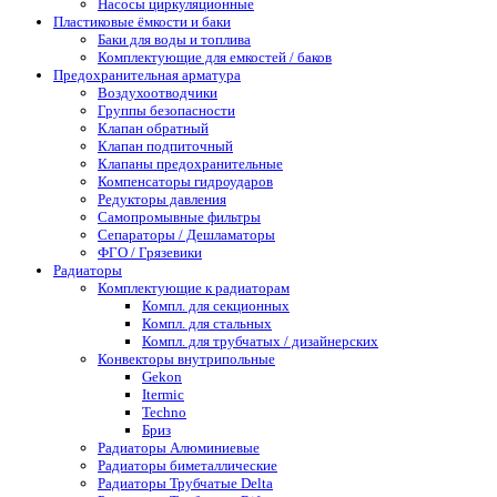
Насосы циркуляционные
Пластиковые ёмкости и баки
Баки для воды и топлива
Комплектующие для емкостей / баков
Предохранительная арматура
Воздухоотводчики
Группы безопасности
Клапан обратный
Клапан подпиточный
Клапаны предохранительные
Компенсаторы гидроударов
Редукторы давления
Самопромывные фильтры
Сепараторы / Дешламаторы
ФГО / Грязевики
Радиаторы
Комплектующие к радиаторам
Компл. для секционных
Компл. для стальных
Компл. для трубчатых / дизайнерских
Конвекторы внутрипольные
Gekon
Itermic
Techno
Бриз
Радиаторы Алюминиевые
Радиаторы биметаллические
Радиаторы Трубчатые Delta