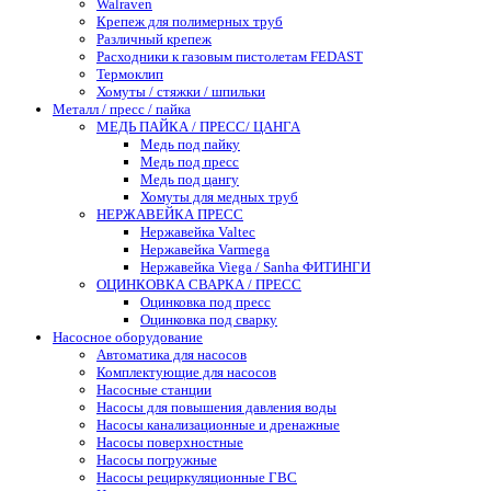
Walraven
Крепеж для полимерных труб
Различный крепеж
Расходники к газовым пистолетам FEDAST
Термоклип
Хомуты / стяжки / шпильки
Металл / пресс / пайка
МЕДЬ ПАЙКА / ПРЕСС/ ЦАНГА
Медь под пайку
Медь под пресс
Медь под цангу
Хомуты для медных труб
НЕРЖАВЕЙКА ПРЕСС
Нержавейка Valtec
Нержавейка Varmega
Нержавейка Viega / Sanha ФИТИНГИ
ОЦИНКОВКА СВАРКА / ПРЕСС
Оцинковка под пресс
Оцинковка под сварку
Насосное оборудование
Автоматика для насосов
Комплектующие для насосов
Насосные станции
Насосы для повышения давления воды
Насосы канализационные и дренажные
Насосы поверхностные
Насосы погружные
Насосы рециркуляционные ГВС