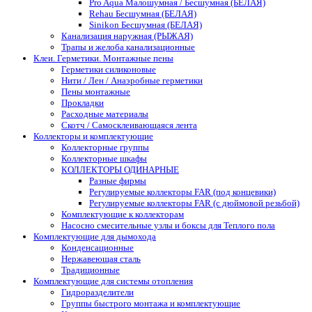
Pro Aqua Малошумная / Бесшумная (БЕЛАЯ)
Rehau Бесшумная (БЕЛАЯ)
Sinikon Бесшумная (БЕЛАЯ)
Канализация наружная (РЫЖАЯ)
Трапы и желоба канализационные
Клеи. Герметики. Монтажные пены
Герметики силиконовые
Нити / Лен / Анаэробные герметики
Пены монтажные
Прокладки
Расходные материалы
Скотч / Самосклеивающаяся лента
Коллекторы и комплектующие
Коллекторные группы
Коллекторные шкафы
КОЛЛЕКТОРЫ ОДИНАРНЫЕ
Разные фирмы
Регулируемые коллекторы FAR (под концевики)
Регулируемые коллекторы FAR (с дюймовой резьбой)
Комплектующие к коллекторам
Насосно смесительные узлы и боксы для Теплого пола
Комплектующие для дымохода
Конденсационные
Нержавеющая сталь
Традиционные
Комплектующие для системы отопления
Гидроразделители
Группы быстрого монтажа и комплектующие