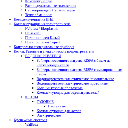
Комплектующие
Распределительные коллекторы
Сервоприводы / Сервомоторы
Теплообменники
Комплектующие из ПНД
Комплектующие из полипропилена
FV-plast / Ekoplastik
Heisskraft
Полипропилен Белый
Полипропилен Серый
Контрольно-измерительные приборы
Котлы. Газовые и электрические водонагреватели
ВОДОНАГРЕВАТЕЛИ
Бойлеры косвенного нагрева RISPA с баком из
нержавеющей стали
Бойлеры косвенного нагрева RISPA с эмалированным
баком
Водонагреватели электрические накопительные
Водонагреватели электрические проточные
Колонки газовые проточные
Комплектующие для водонагревателей
КОТЛЫ
ГАЗОВЫЕ
Настенные
Комплектующие для котлов
Электрические
Крепежные системы
Wallbox