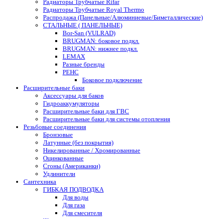
Радиаторы Трубчатые Rifar
Радиаторы Трубчатые Royal Thermo
Распродажа (Панельные/Алюминиевые/Биметаллические)
СТАЛЬНЫЕ ( ПАНЕЛЬНЫЕ)
Bor-San (VULRAD)
BRUGMAN: боковое подкл.
BRUGMAN: нижнее подкл.
LEMAX
Разные бренды
РЕНС
Боковое подключение
Расширительные баки
Аксессуары для баков
Гидроаккумуляторы
Расширительные баки для ГВС
Расширительные баки для системы отопления
Резьбовые соединения
Бронзовые
Латунные (без покрытия)
Никелированные / Хромированные
Оцинкованные
Сгоны (Американки)
Удлинители
Сантехника
ГИБКАЯ ПОДВОДКА
Для воды
Для газа
Для смесителя