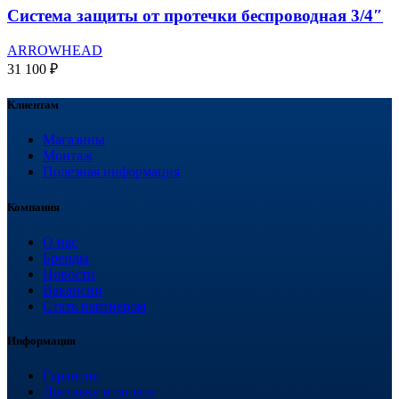
Система защиты от протечки беспроводная 3/4″
ARROWHEAD
31 100
₽
Клиентам
Магазины
Монтаж
Полезная информация
Компания
О нас
Бренды
Новости
Вакансии
Стать партнером
Информация
Гарантия
Доставка и оплата