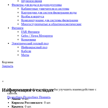
Шумоизоляция
Фильтры для воды и водоподготовка
Кабинетные умягчители и системы
Картриджи для систем фильтрации воды
Колбы и корпуса
Комплектующие для системы фильтрации
Многоступенчатые и обратноосмотические
Фитинги
FAR Фитинги
Gebo / Viega Megapress
Концевики
Электрический теплый пол
Инфракрасный пол
Кабели
Маты
Корзина
Закрыть
×
Информация о складах
Мы используем файлы cookie, чтобы улучшить взаимодействие с
сайтом.
Подробнее
Подробнее
Принять
Анапа
: 0 шт.
Кирилла Россинского
: 0 шт.
Крымск
: 0 шт.