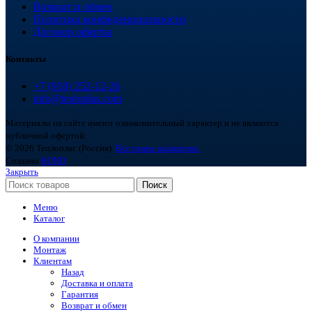
Возврат и обмен
Политика конфиденциальности
Договор оферты
Контакты
+7 (918) 252-12-26
info@teploplas.com
Материалы на сайте имеют ознакомительный характер и не являются
публичной офертой.
© 2026 Теплоплас (Россия).
Все права защищены.
Создано
BOND
Закрыть
Поиск
Меню
Каталог
О компании
Монтаж
Клиентам
Назад
Доставка и оплата
Гарантия
Возврат и обмен