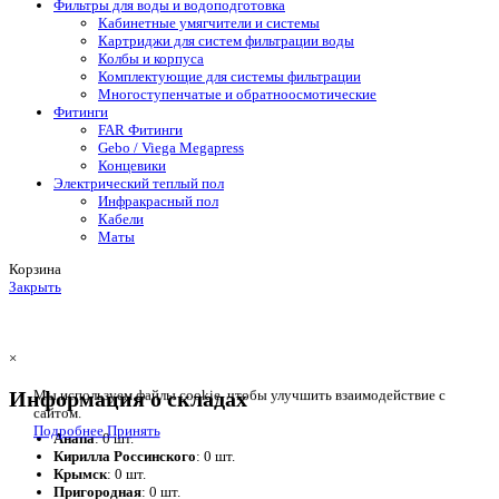
Фильтры для воды и водоподготовка
Кабинетные умягчители и системы
Картриджи для систем фильтрации воды
Колбы и корпуса
Комплектующие для системы фильтрации
Многоступенчатые и обратноосмотические
Фитинги
FAR Фитинги
Gebo / Viega Megapress
Концевики
Электрический теплый пол
Инфракрасный пол
Кабели
Маты
Корзина
Закрыть
×
Информация о складах
Мы используем файлы cookie, чтобы улучшить взаимодействие с
сайтом.
Подробнее
Принять
Анапа
: 0 шт.
Кирилла Россинского
: 0 шт.
Крымск
: 0 шт.
Пригородная
: 0 шт.