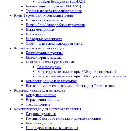
Sinikon Бесшумная (БЕЛАЯ)
Канализация наружная (РЫЖАЯ)
Трапы и желоба канализационные
Клеи. Герметики. Монтажные пены
Герметики силиконовые
Нити / Лен / Анаэробные герметики
Пены монтажные
Прокладки
Расходные материалы
Скотч / Самосклеивающаяся лента
Коллекторы и комплектующие
Коллекторные группы
Коллекторные шкафы
КОЛЛЕКТОРЫ ОДИНАРНЫЕ
Разные фирмы
Регулируемые коллекторы FAR (под концевики)
Регулируемые коллекторы FAR (с дюймовой резьбой)
Комплектующие к коллекторам
Насосно смесительные узлы и боксы для Теплого пола
Комплектующие для дымохода
Конденсационные
Нержавеющая сталь
Традиционные
Комплектующие для системы отопления
Гидроразделители
Группы быстрого монтажа и комплектующие
Комплектующие
Распределительные коллекторы