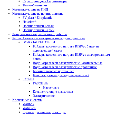
Сервоприводы / Сервомоторы
Теплообменники
Комплектующие из ПНД
Комплектующие из полипропилена
FV-plast / Ekoplastik
Heisskraft
Полипропилен Белый
Полипропилен Серый
Контрольно-измерительные приборы
Котлы. Газовые и электрические водонагреватели
ВОДОНАГРЕВАТЕЛИ
Бойлеры косвенного нагрева RISPA с баком из
нержавеющей стали
Бойлеры косвенного нагрева RISPA с эмалированным
баком
Водонагреватели электрические накопительные
Водонагреватели электрические проточные
Колонки газовые проточные
Комплектующие для водонагревателей
КОТЛЫ
ГАЗОВЫЕ
Настенные
Комплектующие для котлов
Электрические
Крепежные системы
Wallbox
Walraven
Крепеж для полимерных труб