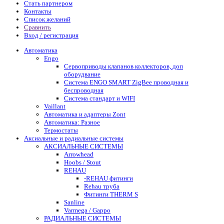
Стать партнером
Контакты
Список желаний
Сравнить
Вход / регистрация
Автоматика
Engo
Сервоприводы клапанов коллекторов, доп
оборудвание
Система ENGO SMART ZigBee проводная и
беспроводная
Система стандарт и WIFI
Vaillant
Автоматика и адаптеры Zont
Автоматика: Разное
Термостаты
Аксиальные и радиальные системы
АКСИАЛЬНЫЕ СИСТЕМЫ
Arrowhead
Hoobs / Stout
REHAU
-REHAU фитинги
Rehau труба
Фитинги THERM S
Sanline
Varmega / Gappo
РАДИАЛЬНЫЕ СИСТЕМЫ