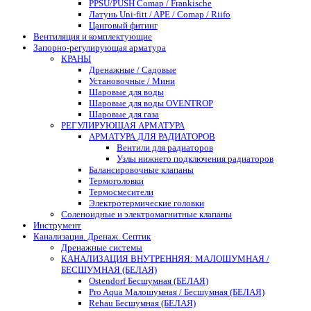
PPSU/PUSH Comap / Frankische
Латунь Uni-fitt / APE / Comap / Riifo
Цанговый фитинг
Вентиляция и комплектующие
Запорно-регулирующая арматура
КРАНЫ
Дренажные / Садовые
Установочные / Мини
Шаровые для воды
Шаровые для воды OVENTROP
Шаровые для газа
РЕГУЛИРУЮЩАЯ АРМАТУРА
АРМАТУРА ДЛЯ РАДИАТОРОВ
Вентили для радиаторов
Узлы нижнего подключения радиаторов
Балансировочные клапаны
Термоголовки
Термосмесители
Электротермические головки
Соленоидные и электромагнитные клапаны
Инструмент
Канализация. Дренаж. Септик
Дренажные системы
КАНАЛИЗАЦИЯ ВНУТРЕННЯЯ: МАЛОШУМНАЯ /
БЕСШУМНАЯ (БЕЛАЯ)
Ostendorf Бесшумная (БЕЛАЯ)
Pro Aqua Малошумная / Бесшумная (БЕЛАЯ)
Rehau Бесшумная (БЕЛАЯ)