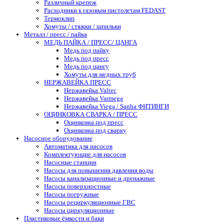
Различный крепеж
Расходники к газовым пистолетам FEDAST
Термоклип
Хомуты / стяжки / шпильки
Металл / пресс / пайка
МЕДЬ ПАЙКА / ПРЕСС/ ЦАНГА
Медь под пайку
Медь под пресс
Медь под цангу
Хомуты для медных труб
НЕРЖАВЕЙКА ПРЕСС
Нержавейка Valtec
Нержавейка Varmega
Нержавейка Viega / Sanha ФИТИНГИ
ОЦИНКОВКА СВАРКА / ПРЕСС
Оцинковка под пресс
Оцинковка под сварку
Насосное оборудование
Автоматика для насосов
Комплектующие для насосов
Насосные станции
Насосы для повышения давления воды
Насосы канализационные и дренажные
Насосы поверхностные
Насосы погружные
Насосы рециркуляционные ГВС
Насосы циркуляционные
Пластиковые ёмкости и баки