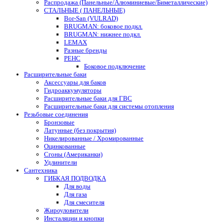
Распродажа (Панельные/Алюминиевые/Биметаллические)
СТАЛЬНЫЕ ( ПАНЕЛЬНЫЕ)
Bor-San (VULRAD)
BRUGMAN: боковое подкл.
BRUGMAN: нижнее подкл.
LEMAX
Разные бренды
РЕНС
Боковое подключение
Расширительные баки
Аксессуары для баков
Гидроаккумуляторы
Расширительные баки для ГВС
Расширительные баки для системы отопления
Резьбовые соединения
Бронзовые
Латунные (без покрытия)
Никелированные / Хромированные
Оцинкованные
Сгоны (Американки)
Удлинители
Сантехника
ГИБКАЯ ПОДВОДКА
Для воды
Для газа
Для смесителя
Жироуловители
Инсталяции и кнопки