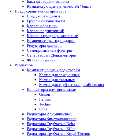
Баки для воды и топлива
Комплектующие для емкостей / баков
Предохранительная арматура
Воздухоотводчики
Группы безопасности
Клапан обратный
Клапан подпиточный
Клапаны предохранительные
Компенсаторы гидроударов
Редукторы давления
Самопромывные фильтры
Сепараторы / Дешламаторы
ФГО / Грязевики
Радиаторы
Комплектующие к радиаторам
Компл. для секционных
Компл. для стальных
Компл. для трубчатых / дизайнерских
Конвекторы внутрипольные
Gekon
Itermic
Techno
Бриз
Радиаторы Алюминиевые
Радиаторы биметаллические
Радиаторы Трубчатые Delta
Радиаторы Трубчатые Rifar
Радиаторы Трубчатые Royal Thermo