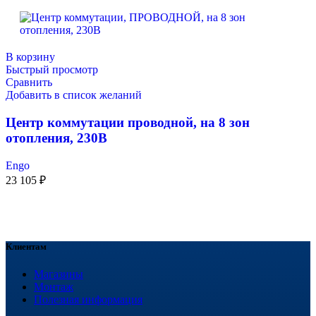
В корзину
Быстрый просмотр
Сравнить
Добавить в список желаний
Центр коммутации проводной, на 8 зон
отопления, 230В
Engo
23 105
₽
Клиентам
Магазины
Монтаж
Полезная информация