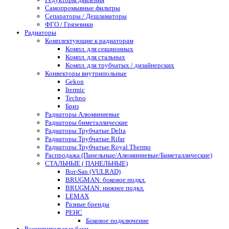
Самопромывные фильтры
Сепараторы / Дешламаторы
ФГО / Грязевики
Радиаторы
Комплектующие к радиаторам
Компл. для секционных
Компл. для стальных
Компл. для трубчатых / дизайнерских
Конвекторы внутрипольные
Gekon
Itermic
Techno
Бриз
Радиаторы Алюминиевые
Радиаторы биметаллические
Радиаторы Трубчатые Delta
Радиаторы Трубчатые Rifar
Радиаторы Трубчатые Royal Thermo
Распродажа (Панельные/Алюминиевые/Биметаллические)
СТАЛЬНЫЕ ( ПАНЕЛЬНЫЕ)
Bor-San (VULRAD)
BRUGMAN: боковое подкл.
BRUGMAN: нижнее подкл.
LEMAX
Разные бренды
РЕНС
Боковое подключение
Расширительные баки