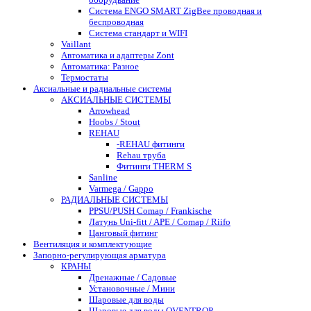
Система ENGO SMART ZigBee проводная и
беспроводная
Система стандарт и WIFI
Vaillant
Автоматика и адаптеры Zont
Автоматика: Разное
Термостаты
Аксиальные и радиальные системы
АКСИАЛЬНЫЕ СИСТЕМЫ
Arrowhead
Hoobs / Stout
REHAU
-REHAU фитинги
Rehau труба
Фитинги THERM S
Sanline
Varmega / Gappo
РАДИАЛЬНЫЕ СИСТЕМЫ
PPSU/PUSH Comap / Frankische
Латунь Uni-fitt / APE / Comap / Riifo
Цанговый фитинг
Вентиляция и комплектующие
Запорно-регулирующая арматура
КРАНЫ
Дренажные / Садовые
Установочные / Мини
Шаровые для воды
Шаровые для воды OVENTROP