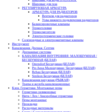
Шаровые для газа
РЕГУЛИРУЮЩАЯ АРМАТУРА
АРМАТУРА ДЛЯ РАДИАТОРОВ
Вентили для радиаторов
Узлы нижнего подключения радиаторов
Балансировочные клапаны
Термоголовки
Термосмесители
Электротермические головки
Соленоидные и электромагнитные клапаны
Инструмент
Канализация. Дренаж. Септик
Дренажные системы
КАНАЛИЗАЦИЯ ВНУТРЕННЯЯ: МАЛОШУМНАЯ /
БЕСШУМНАЯ (БЕЛАЯ)
Ostendorf Бесшумная (БЕЛАЯ)
Pro Aqua Малошумная / Бесшумная (БЕЛАЯ)
Rehau Бесшумная (БЕЛАЯ)
Sinikon Бесшумная (БЕЛАЯ)
Канализация наружная (РЫЖАЯ)
Трапы и желоба канализационные
Клеи. Герметики. Монтажные пены
Герметики силиконовые
Нити / Лен / Анаэробные герметики
Пены монтажные
Прокладки
Расходные материалы
Скотч / Самосклеивающаяся лента