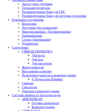
Аксессуары для баков
Гидроаккумуляторы
Расширительные баки для ГВС
Расширительные баки для системы отопления
Резьбовые соединения
Бронзовые
Латунные (без покрытия)
Никелированные / Хромированные
Оцинкованные
Сгоны (Американки)
Удлинители
Сантехника
ГИБКАЯ ПОДВОДКА
Для воды
Для газа
Для смесителя
Жироуловители
Инсталяции и кнопки
Полотенцесушители и комплектующие
4. Радиаторы Юнифит
Сифоны
Смесители
Унитазы и комплектующие
Система защиты от протечек воды
ARROWHEAD
Готовые комплекты
Комплектующие
GIDROLOCK