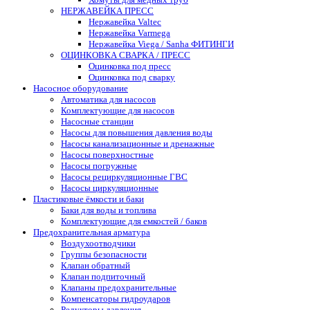
НЕРЖАВЕЙКА ПРЕСС
Нержавейка Valtec
Нержавейка Varmega
Нержавейка Viega / Sanha ФИТИНГИ
ОЦИНКОВКА СВАРКА / ПРЕСС
Оцинковка под пресс
Оцинковка под сварку
Насосное оборудование
Автоматика для насосов
Комплектующие для насосов
Насосные станции
Насосы для повышения давления воды
Насосы канализационные и дренажные
Насосы поверхностные
Насосы погружные
Насосы рециркуляционные ГВС
Насосы циркуляционные
Пластиковые ёмкости и баки
Баки для воды и топлива
Комплектующие для емкостей / баков
Предохранительная арматура
Воздухоотводчики
Группы безопасности
Клапан обратный
Клапан подпиточный
Клапаны предохранительные
Компенсаторы гидроударов
Редукторы давления