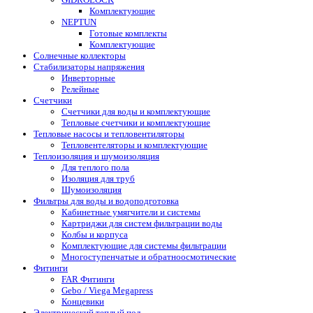
Комплектующие
NEPTUN
Готовые комплекты
Комплектующие
Солнечные коллекторы
Стабилизаторы напряжения
Инверторные
Релейные
Счетчики
Счетчики для воды и комплектующие
Тепловые счетчики и комплектующие
Тепловые насосы и тепловентиляторы
Тепловентеляторы и комплектующие
Теплоизоляция и шумоизоляция
Для теплого пола
Изоляция для труб
Шумоизоляция
Фильтры для воды и водоподготовка
Кабинетные умягчители и системы
Картриджи для систем фильтрации воды
Колбы и корпуса
Комплектующие для системы фильтрации
Многоступенчатые и обратноосмотические
Фитинги
FAR Фитинги
Gebo / Viega Megapress
Концевики
Электрический теплый пол