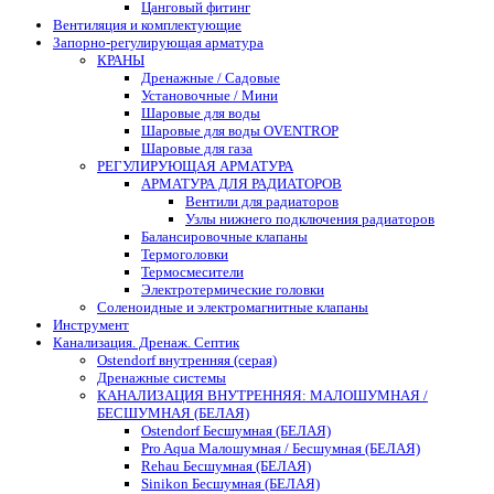
Цанговый фитинг
Вентиляция и комплектующие
Запорно-регулирующая арматура
КРАНЫ
Дренажные / Садовые
Установочные / Мини
Шаровые для воды
Шаровые для воды OVENTROP
Шаровые для газа
РЕГУЛИРУЮЩАЯ АРМАТУРА
АРМАТУРА ДЛЯ РАДИАТОРОВ
Вентили для радиаторов
Узлы нижнего подключения радиаторов
Балансировочные клапаны
Термоголовки
Термосмесители
Электротермические головки
Соленоидные и электромагнитные клапаны
Инструмент
Канализация. Дренаж. Септик
Ostendorf внутренняя (серая)
Дренажные системы
КАНАЛИЗАЦИЯ ВНУТРЕННЯЯ: МАЛОШУМНАЯ /
БЕСШУМНАЯ (БЕЛАЯ)
Ostendorf Бесшумная (БЕЛАЯ)
Pro Aqua Малошумная / Бесшумная (БЕЛАЯ)
Rehau Бесшумная (БЕЛАЯ)
Sinikon Бесшумная (БЕЛАЯ)