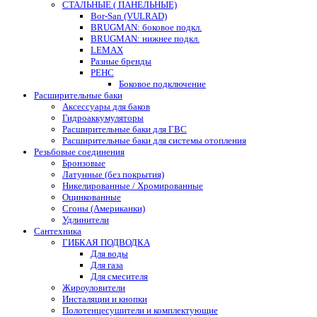
СТАЛЬНЫЕ ( ПАНЕЛЬНЫЕ)
Bor-San (VULRAD)
BRUGMAN: боковое подкл.
BRUGMAN: нижнее подкл.
LEMAX
Разные бренды
РЕНС
Боковое подключение
Расширительные баки
Аксессуары для баков
Гидроаккумуляторы
Расширительные баки для ГВС
Расширительные баки для системы отопления
Резьбовые соединения
Бронзовые
Латунные (без покрытия)
Никелированные / Хромированные
Оцинкованные
Сгоны (Американки)
Удлинители
Сантехника
ГИБКАЯ ПОДВОДКА
Для воды
Для газа
Для смесителя
Жироуловители
Инсталяции и кнопки
Полотенцесушители и комплектующие