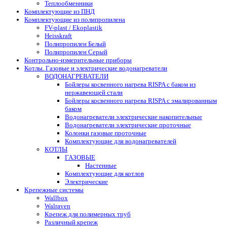
Теплообменники
Комплектующие из ПНД
Комплектующие из полипропилена
FV-plast / Ekoplastik
Heisskraft
Полипропилен Белый
Полипропилен Серый
Контрольно-измерительные приборы
Котлы. Газовые и электрические водонагреватели
ВОДОНАГРЕВАТЕЛИ
Бойлеры косвенного нагрева RISPA с баком из
нержавеющей стали
Бойлеры косвенного нагрева RISPA с эмалированным
баком
Водонагреватели электрические накопительные
Водонагреватели электрические проточные
Колонки газовые проточные
Комплектующие для водонагревателей
КОТЛЫ
ГАЗОВЫЕ
Настенные
Комплектующие для котлов
Электрические
Крепежные системы
Wallbox
Walraven
Крепеж для полимерных труб
Различный крепеж