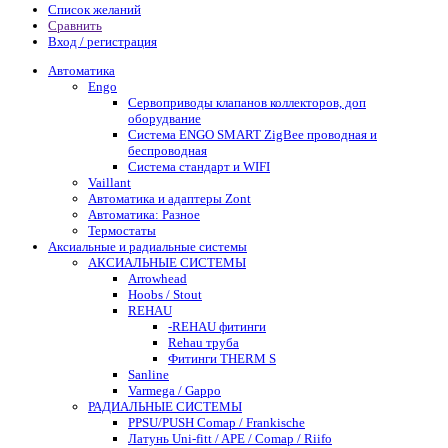
Список желаний
Сравнить
Вход / регистрация
Автоматика
Engo
Сервоприводы клапанов коллекторов, доп
оборудвание
Система ENGO SMART ZigBee проводная и
беспроводная
Система стандарт и WIFI
Vaillant
Автоматика и адаптеры Zont
Автоматика: Разное
Термостаты
Аксиальные и радиальные системы
АКСИАЛЬНЫЕ СИСТЕМЫ
Arrowhead
Hoobs / Stout
REHAU
-REHAU фитинги
Rehau труба
Фитинги THERM S
Sanline
Varmega / Gappo
РАДИАЛЬНЫЕ СИСТЕМЫ
PPSU/PUSH Comap / Frankische
Латунь Uni-fitt / APE / Comap / Riifo