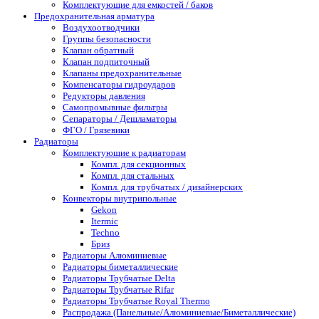
Комплектующие для емкостей / баков
Предохранительная арматура
Воздухоотводчики
Группы безопасности
Клапан обратный
Клапан подпиточный
Клапаны предохранительные
Компенсаторы гидроударов
Редукторы давления
Самопромывные фильтры
Сепараторы / Дешламаторы
ФГО / Грязевики
Радиаторы
Комплектующие к радиаторам
Компл. для секционных
Компл. для стальных
Компл. для трубчатых / дизайнерских
Конвекторы внутрипольные
Gekon
Itermic
Techno
Бриз
Радиаторы Алюминиевые
Радиаторы биметаллические
Радиаторы Трубчатые Delta
Радиаторы Трубчатые Rifar
Радиаторы Трубчатые Royal Thermo
Распродажа (Панельные/Алюминиевые/Биметаллические)