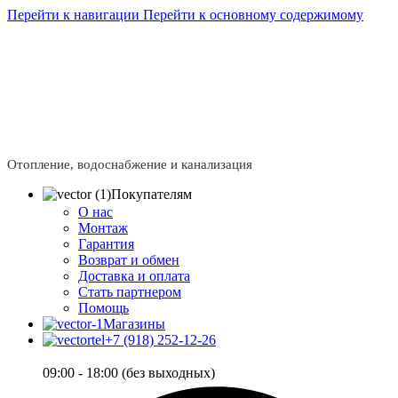
Перейти к навигации
Перейти к основному содержимому
Сейчас мы дорабатываем сайт, поэтому некоторые цены
в каталоге могут отличаться от актуальных.
Чтобы
получить полную и актуальную информацию, свяжитесь
с нашим менеджером - Алена +7 (918) 252-12-26
Сейчас мы дорабатываем сайт, поэтому некоторые цены
в каталоге могут отличаться от актуальных.
Чтобы
получить полную и актуальную информацию, свяжитесь
с нашим менеджером - Алена +7 (918) 252-12-26
Отопление, водоснабжение и канализация
Покупателям
О нас
Монтаж
Гарантия
Возврат и обмен
Доставка и оплата
Стать партнером
Помощь
Магазины
+7 (918) 252-12-26
09:00 - 18:00 (без выходных)