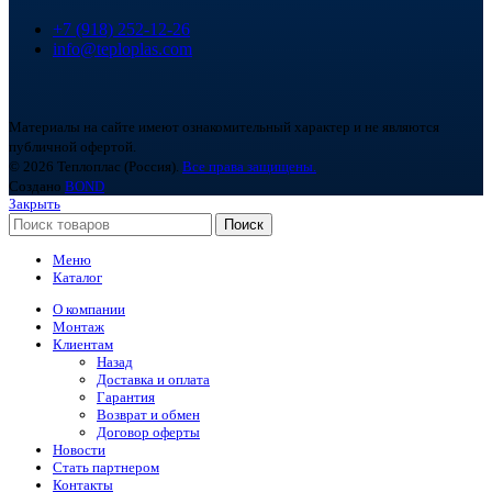
+7 (918) 252-12-26
info@teploplas.com
Материалы на сайте имеют ознакомительный характер и не являются
публичной офертой.
© 2026 Теплоплас (Россия).
Все права защищены.
Создано
BOND
Закрыть
Поиск
Меню
Каталог
О компании
Монтаж
Клиентам
Назад
Доставка и оплата
Гарантия
Возврат и обмен
Договор оферты
Новости
Стать партнером
Контакты