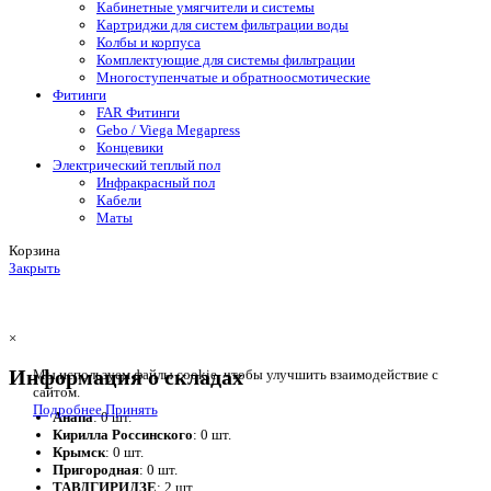
Кабинетные умягчители и системы
Картриджи для систем фильтрации воды
Колбы и корпуса
Комплектующие для системы фильтрации
Многоступенчатые и обратноосмотические
Фитинги
FAR Фитинги
Gebo / Viega Megapress
Концевики
Электрический теплый пол
Инфракрасный пол
Кабели
Маты
Корзина
Закрыть
×
Информация о складах
Мы используем файлы cookie, чтобы улучшить взаимодействие с
сайтом.
Подробнее
Принять
Анапа
: 0 шт.
Кирилла Россинского
: 0 шт.
Крымск
: 0 шт.
Пригородная
: 0 шт.
ТАВДГИРИДЗЕ
: 2 шт.