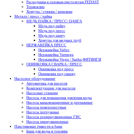
Расходники к газовым пистолетам FEDAST
Термоклип
Хомуты / стяжки / шпильки
Металл / пресс / пайка
МЕДЬ ПАЙКА / ПРЕСС/ ЦАНГА
Медь под пайку
Медь под пресс
Медь под цангу
Хомуты для медных труб
НЕРЖАВЕЙКА ПРЕСС
Нержавейка Valtec
Нержавейка Varmega
Нержавейка Viega / Sanha ФИТИНГИ
ОЦИНКОВКА СВАРКА / ПРЕСС
Оцинковка под пресс
Оцинковка под сварку
Насосное оборудование
Автоматика для насосов
Комплектующие для насосов
Насосные станции
Насосы для повышения давления воды
Насосы канализационные и дренажные
Насосы поверхностные
Насосы погружные
Насосы рециркуляционные ГВС
Насосы циркуляционные
Пластиковые ёмкости и баки
Баки для воды и топлива