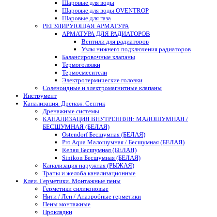
Шаровые для воды
Шаровые для воды OVENTROP
Шаровые для газа
РЕГУЛИРУЮЩАЯ АРМАТУРА
АРМАТУРА ДЛЯ РАДИАТОРОВ
Вентили для радиаторов
Узлы нижнего подключения радиаторов
Балансировочные клапаны
Термоголовки
Термосмесители
Электротермические головки
Соленоидные и электромагнитные клапаны
Инструмент
Канализация. Дренаж. Септик
Дренажные системы
КАНАЛИЗАЦИЯ ВНУТРЕННЯЯ: МАЛОШУМНАЯ /
БЕСШУМНАЯ (БЕЛАЯ)
Ostendorf Бесшумная (БЕЛАЯ)
Pro Aqua Малошумная / Бесшумная (БЕЛАЯ)
Rehau Бесшумная (БЕЛАЯ)
Sinikon Бесшумная (БЕЛАЯ)
Канализация наружная (РЫЖАЯ)
Трапы и желоба канализационные
Клеи. Герметики. Монтажные пены
Герметики силиконовые
Нити / Лен / Анаэробные герметики
Пены монтажные
Прокладки