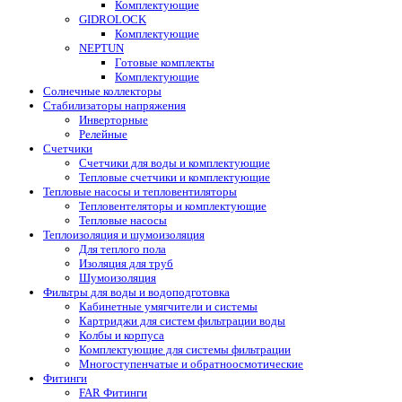
Комплектующие
GIDROLOCK
Комплектующие
NEPTUN
Готовые комплекты
Комплектующие
Солнечные коллекторы
Стабилизаторы напряжения
Инверторные
Релейные
Счетчики
Счетчики для воды и комплектующие
Тепловые счетчики и комплектующие
Тепловые насосы и тепловентиляторы
Тепловентеляторы и комплектующие
Тепловые насосы
Теплоизоляция и шумоизоляция
Для теплого пола
Изоляция для труб
Шумоизоляция
Фильтры для воды и водоподготовка
Кабинетные умягчители и системы
Картриджи для систем фильтрации воды
Колбы и корпуса
Комплектующие для системы фильтрации
Многоступенчатые и обратноосмотические
Фитинги
FAR Фитинги