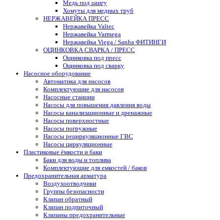
Медь под цангу
Хомуты для медных труб
НЕРЖАВЕЙКА ПРЕСС
Нержавейка Valtec
Нержавейка Varmega
Нержавейка Viega / Sanha ФИТИНГИ
ОЦИНКОВКА СВАРКА / ПРЕСС
Оцинковка под пресс
Оцинковка под сварку
Насосное оборудование
Автоматика для насосов
Комплектующие для насосов
Насосные станции
Насосы для повышения давления воды
Насосы канализационные и дренажные
Насосы поверхностные
Насосы погружные
Насосы рециркуляционные ГВС
Насосы циркуляционные
Пластиковые ёмкости и баки
Баки для воды и топлива
Комплектующие для емкостей / баков
Предохранительная арматура
Воздухоотводчики
Группы безопасности
Клапан обратный
Клапан подпиточный
Клапаны предохранительные