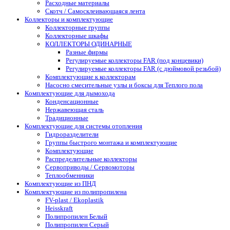
Расходные материалы
Скотч / Самосклеивающаяся лента
Коллекторы и комплектующие
Коллекторные группы
Коллекторные шкафы
КОЛЛЕКТОРЫ ОДИНАРНЫЕ
Разные фирмы
Регулируемые коллекторы FAR (под концевики)
Регулируемые коллекторы FAR (с дюймовой резьбой)
Комплектующие к коллекторам
Насосно смесительные узлы и боксы для Теплого пола
Комплектующие для дымохода
Конденсационные
Нержавеющая сталь
Традиционные
Комплектующие для системы отопления
Гидроразделители
Группы быстрого монтажа и комплектующие
Комплектующие
Распределительные коллекторы
Сервоприводы / Сервомоторы
Теплообменники
Комплектующие из ПНД
Комплектующие из полипропилена
FV-plast / Ekoplastik
Heisskraft
Полипропилен Белый
Полипропилен Серый