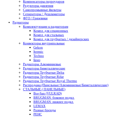
Компенсаторы гидроударов
Редукторы давления
Самопромывные фильтры
Сепараторы / Дешламаторы
ФГО / Грязевики
Радиаторы
Комплектующие к радиаторам
Компл. для секционных
Компл. для стальных
Компл. для трубчатых / дизайнерских
Конвекторы внутрипольные
Gekon
Itermic
Techno
Бриз
Радиаторы Алюминиевые
Радиаторы биметаллические
Радиаторы Трубчатые Delta
Радиаторы Трубчатые Rifar
Радиаторы Трубчатые Royal Thermo
Распродажа (Панельные/Алюминиевые/Биметаллические)
СТАЛЬНЫЕ ( ПАНЕЛЬНЫЕ)
Bor-San (VULRAD)
BRUGMAN: боковое подкл.
BRUGMAN: нижнее подкл.
LEMAX
Разные бренды
РЕНС