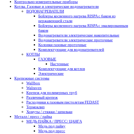
Контрольно-измерительные приборы
Котлы. Газовые и электрические водонагреватели
ВОДОНАГРЕВАТЕЛИ
Бойлеры косвенного нагрева RISPA с баком из
нержавеющей стали
Бойлеры косвенного нагрева RISPA с эмалированным
баком
Водонагреватели электрические накопительные
Водонагреватели электрические проточные
Колонки газовые проточные
Комплектующие для водонагревателей
КОТЛЫ
ГАЗОВЫЕ
Настенные
Комплектующие для котлов
Электрические
Крепежные системы
Wallbox
Walraven
Крепеж для полимерных труб
Различный крепеж
Расходники к газовым пистолетам FEDAST
Термоклип
Хомуты / стяжки / шпильки
Металл / пресс / пайка
МЕДЬ ПАЙКА / ПРЕСС/ ЦАНГА
Медь под пайку
Медь под пресс