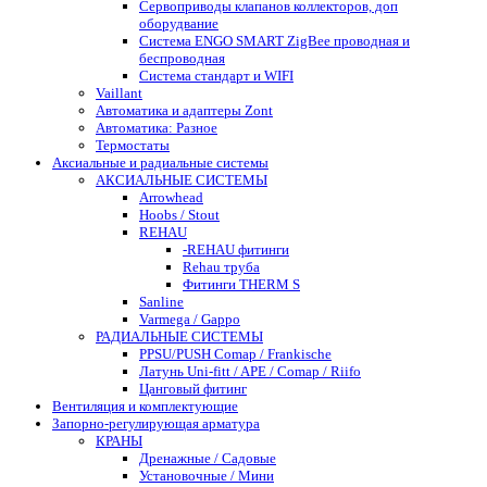
Сервоприводы клапанов коллекторов, доп
оборудвание
Система ENGO SMART ZigBee проводная и
беспроводная
Система стандарт и WIFI
Vaillant
Автоматика и адаптеры Zont
Автоматика: Разное
Термостаты
Аксиальные и радиальные системы
АКСИАЛЬНЫЕ СИСТЕМЫ
Arrowhead
Hoobs / Stout
REHAU
-REHAU фитинги
Rehau труба
Фитинги THERM S
Sanline
Varmega / Gappo
РАДИАЛЬНЫЕ СИСТЕМЫ
PPSU/PUSH Comap / Frankische
Латунь Uni-fitt / APE / Comap / Riifo
Цанговый фитинг
Вентиляция и комплектующие
Запорно-регулирующая арматура
КРАНЫ
Дренажные / Садовые
Установочные / Мини