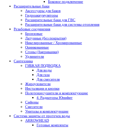
Боковое подключение
Расширительные баки
Аксессуары для баков
Гидроаккумуляторы
Расширительные баки для ГВС
Расширительные баки для системы отопления
Резьбовые соединения
Бронзовые
Латунные (без покрытия)
Никелированные / Хромированные
Оцинкованные
Сгоны (Американки)
Удлинители
Сантехника
ГИБКАЯ ПОДВОДКА
Для воды
Для газа
Для смесителя
Жироуловители
Инсталяции и кнопки
Полотенцесушители и комплектующие
4. Радиаторы Юнифит
Сифоны
Смесители
Унитазы и комплектующие
Система защиты от протечек воды
ARROWHEAD
Готовые комплекты