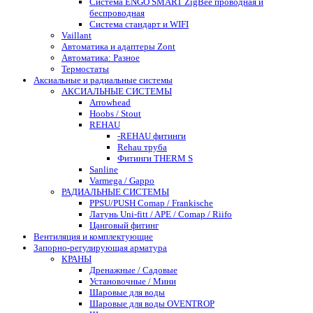
Система ENGO SMART ZigBee проводная и
беспроводная
Система стандарт и WIFI
Vaillant
Автоматика и адаптеры Zont
Автоматика: Разное
Термостаты
Аксиальные и радиальные системы
АКСИАЛЬНЫЕ СИСТЕМЫ
Arrowhead
Hoobs / Stout
REHAU
-REHAU фитинги
Rehau труба
Фитинги THERM S
Sanline
Varmega / Gappo
РАДИАЛЬНЫЕ СИСТЕМЫ
PPSU/PUSH Comap / Frankische
Латунь Uni-fitt / APE / Comap / Riifo
Цанговый фитинг
Вентиляция и комплектующие
Запорно-регулирующая арматура
КРАНЫ
Дренажные / Садовые
Установочные / Мини
Шаровые для воды
Шаровые для воды OVENTROP