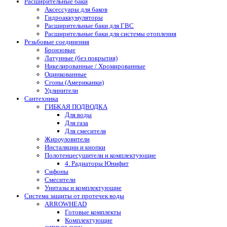
Расширительные баки
Аксессуары для баков
Гидроаккумуляторы
Расширительные баки для ГВС
Расширительные баки для системы отопления
Резьбовые соединения
Бронзовые
Латунные (без покрытия)
Никелированные / Хромированные
Оцинкованные
Сгоны (Американки)
Удлинители
Сантехника
ГИБКАЯ ПОДВОДКА
Для воды
Для газа
Для смесителя
Жироуловители
Инсталяции и кнопки
Полотенцесушители и комплектующие
4. Радиаторы Юнифит
Сифоны
Смесители
Унитазы и комплектующие
Система защиты от протечек воды
ARROWHEAD
Готовые комплекты
Комплектующие