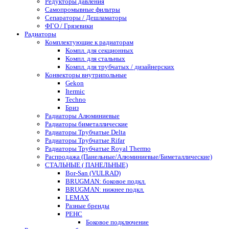
Редукторы давления
Самопромывные фильтры
Сепараторы / Дешламаторы
ФГО / Грязевики
Радиаторы
Комплектующие к радиаторам
Компл. для секционных
Компл. для стальных
Компл. для трубчатых / дизайнерских
Конвекторы внутрипольные
Gekon
Itermic
Techno
Бриз
Радиаторы Алюминиевые
Радиаторы биметаллические
Радиаторы Трубчатые Delta
Радиаторы Трубчатые Rifar
Радиаторы Трубчатые Royal Thermo
Распродажа (Панельные/Алюминиевые/Биметаллические)
СТАЛЬНЫЕ ( ПАНЕЛЬНЫЕ)
Bor-San (VULRAD)
BRUGMAN: боковое подкл.
BRUGMAN: нижнее подкл.
LEMAX
Разные бренды
РЕНС
Боковое подключение