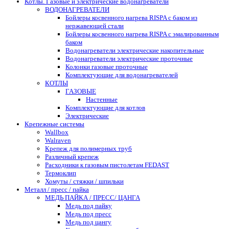
Котлы. Газовые и электрические водонагреватели
ВОДОНАГРЕВАТЕЛИ
Бойлеры косвенного нагрева RISPA с баком из
нержавеющей стали
Бойлеры косвенного нагрева RISPA с эмалированным
баком
Водонагреватели электрические накопительные
Водонагреватели электрические проточные
Колонки газовые проточные
Комплектующие для водонагревателей
КОТЛЫ
ГАЗОВЫЕ
Настенные
Комплектующие для котлов
Электрические
Крепежные системы
Wallbox
Walraven
Крепеж для полимерных труб
Различный крепеж
Расходники к газовым пистолетам FEDAST
Термоклип
Хомуты / стяжки / шпильки
Металл / пресс / пайка
МЕДЬ ПАЙКА / ПРЕСС/ ЦАНГА
Медь под пайку
Медь под пресс
Медь под цангу