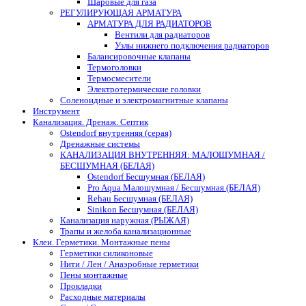
Шаровые для газа
РЕГУЛИРУЮЩАЯ АРМАТУРА
АРМАТУРА ДЛЯ РАДИАТОРОВ
Вентили для радиаторов
Узлы нижнего подключения радиаторов
Балансировочные клапаны
Термоголовки
Термосмесители
Электротермические головки
Соленоидные и электромагнитные клапаны
Инструмент
Канализация. Дренаж. Септик
Ostendorf внутренняя (серая)
Дренажные системы
КАНАЛИЗАЦИЯ ВНУТРЕННЯЯ: МАЛОШУМНАЯ /
БЕСШУМНАЯ (БЕЛАЯ)
Ostendorf Бесшумная (БЕЛАЯ)
Pro Aqua Малошумная / Бесшумная (БЕЛАЯ)
Rehau Бесшумная (БЕЛАЯ)
Sinikon Бесшумная (БЕЛАЯ)
Канализация наружная (РЫЖАЯ)
Трапы и желоба канализационные
Клеи. Герметики. Монтажные пены
Герметики силиконовые
Нити / Лен / Анаэробные герметики
Пены монтажные
Прокладки
Расходные материалы