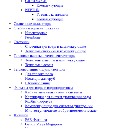
GIDROLOCK
Комплектующие
NEPTUN
Готовые комплекты
Комплектующие
Солнечные коллекторы
Стабилизаторы напряжения
Инверторные
Релейные
Счетчики
Счетчики для воды и комплектующие
Тепловые счетчики и комплектующие
Тепловые насосы и тепловентиляторы
Тепловентеляторы и комплектующие
Тепловые насосы
Теплоизоляция и шумоизоляция
Для теплого пола
Изоляция для труб
Шумоизоляция
Фильтры для воды и водоподготовка
Кабинетные умягчители и системы
Картриджи для систем фильтрации воды
Колбы и корпуса
Комплектующие для системы фильтрации
Многоступенчатые и обратноосмотические
Фитинги
FAR Фитинги
Gebo / Viega Megapress