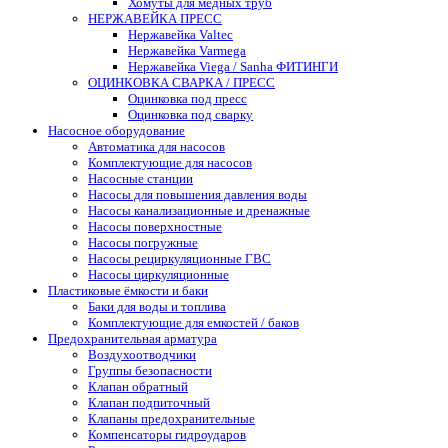
Хомуты для медных труб
НЕРЖАВЕЙКА ПРЕСС
Нержавейка Valtec
Нержавейка Varmega
Нержавейка Viega / Sanha ФИТИНГИ
ОЦИНКОВКА СВАРКА / ПРЕСС
Оцинковка под пресс
Оцинковка под сварку
Насосное оборудование
Автоматика для насосов
Комплектующие для насосов
Насосные станции
Насосы для повышения давления воды
Насосы канализационные и дренажные
Насосы поверхностные
Насосы погружные
Насосы рециркуляционные ГВС
Насосы циркуляционные
Пластиковые ёмкости и баки
Баки для воды и топлива
Комплектующие для емкостей / баков
Предохранительная арматура
Воздухоотводчики
Группы безопасности
Клапан обратный
Клапан подпиточный
Клапаны предохранительные
Компенсаторы гидроударов