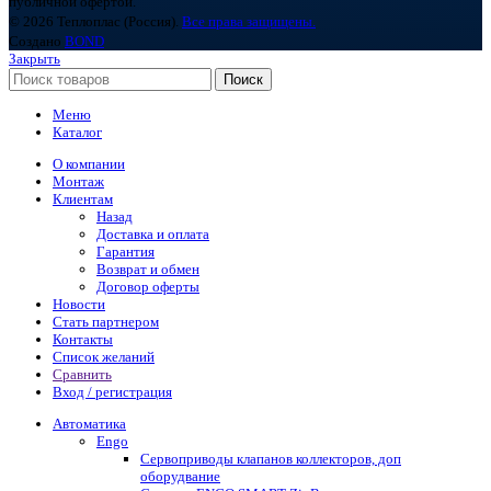
публичной офертой.
© 2026 Теплоплас (Россия).
Все права защищены.
Создано
BOND
Закрыть
Поиск
Меню
Каталог
О компании
Монтаж
Клиентам
Назад
Доставка и оплата
Гарантия
Возврат и обмен
Договор оферты
Новости
Стать партнером
Контакты
Список желаний
Сравнить
Вход / регистрация
Автоматика
Engo
Сервоприводы клапанов коллекторов, доп
оборудвание