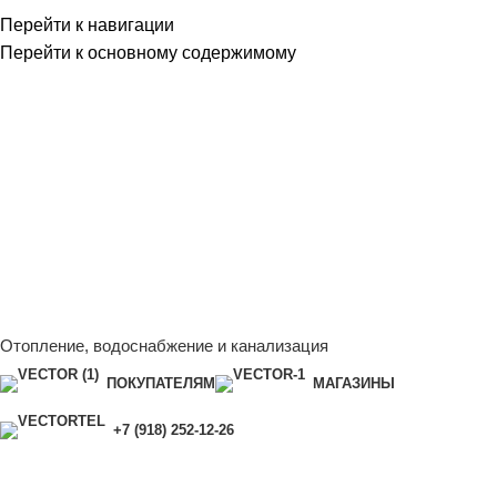
Перейти к навигации
Перейти к основному содержимому
Сейчас мы дорабатываем сайт, поэтому некоторые цены в
каталоге могут отличаться от актуальных.
Чтобы получить
полную и актуальную информацию, свяжитесь с нашим
менеджером - Алена +7 (918) 252-12-26
Сейчас мы дорабатываем сайт, поэтому некоторые цены в
каталоге могут отличаться от актуальных.
Чтобы получить
полную и актуальную информацию, свяжитесь с нашим
менеджером - Алена +7 (918) 252-12-26
Отопление, водоснабжение и канализация
ПОКУПАТЕЛЯМ
МАГАЗИНЫ
+7 (918) 252-12-26