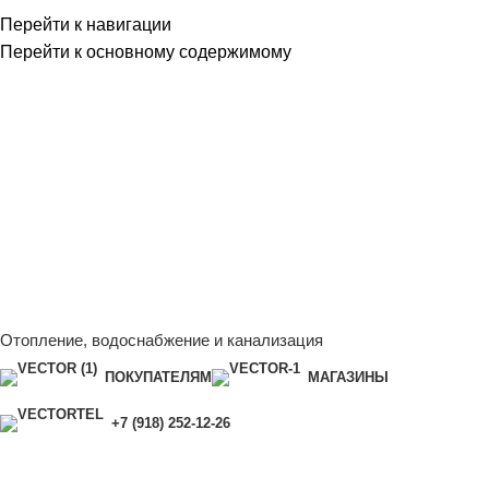
Перейти к навигации
Перейти к основному содержимому
Сейчас мы дорабатываем сайт, поэтому некоторые цены в
каталоге могут отличаться от актуальных.
Чтобы получить
полную и актуальную информацию, свяжитесь с нашим
менеджером - Алена +7 (918) 252-12-26
Сейчас мы дорабатываем сайт, поэтому некоторые цены в
каталоге могут отличаться от актуальных.
Чтобы получить
полную и актуальную информацию, свяжитесь с нашим
менеджером - Алена +7 (918) 252-12-26
Отопление, водоснабжение и канализация
ПОКУПАТЕЛЯМ
МАГАЗИНЫ
+7 (918) 252-12-26