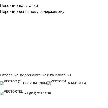
Перейти к навигации
Перейти к основному содержимому
Сейчас мы дорабатываем сайт, поэтому некоторые цены в
каталоге могут отличаться от актуальных.
Чтобы получить
полную и актуальную информацию, свяжитесь с нашим
менеджером - Алена +7 (918) 252-12-26
Сейчас мы дорабатываем сайт, поэтому некоторые цены в
каталоге могут отличаться от актуальных.
Чтобы получить
полную и актуальную информацию, свяжитесь с нашим
менеджером - Алена +7 (918) 252-12-26
Отопление, водоснабжение и канализация
ПОКУПАТЕЛЯМ
МАГАЗИНЫ
+7 (918) 252-12-26