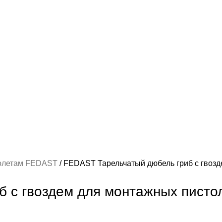
толетам FEDAST
FEDAST Тарельчатый дюбель гриб с гвозде
с гвоздем для монтажных пистоле