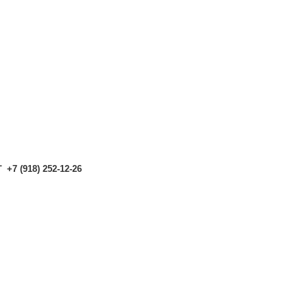
аталоге могут отличаться от актуальных.
Чтобы получить п
аталоге могут отличаться от актуальных.
Чтобы получить п
+7 (918) 252-12-26