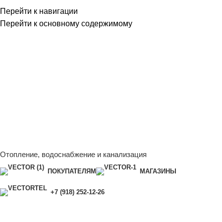
Перейти к навигации
Перейти к основному содержимому
Сейчас мы дорабатываем сайт, поэтому некоторые цены в
каталоге могут отличаться от актуальных.
Чтобы получить
полную и актуальную информацию, свяжитесь с нашим
менеджером - Алена +7 (918) 252-12-26
Сейчас мы дорабатываем сайт, поэтому некоторые цены в
каталоге могут отличаться от актуальных.
Чтобы получить
полную и актуальную информацию, свяжитесь с нашим
менеджером - Алена +7 (918) 252-12-26
Отопление, водоснабжение и канализация
ПОКУПАТЕЛЯМ
МАГАЗИНЫ
+7 (918) 252-12-26