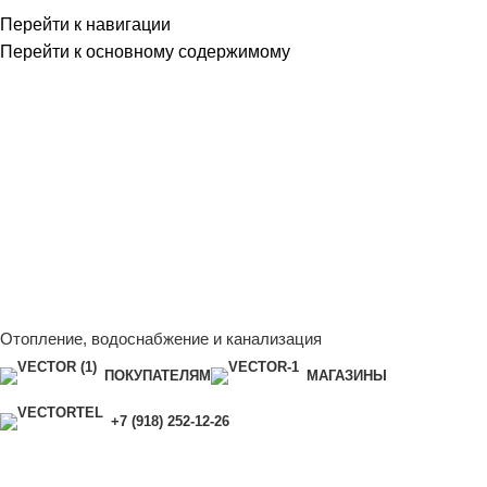
Перейти к навигации
Перейти к основному содержимому
Сейчас мы дорабатываем сайт, поэтому некоторые цены в
каталоге могут отличаться от актуальных.
Чтобы получить
полную и актуальную информацию, свяжитесь с нашим
менеджером - Алена +7 (918) 252-12-26
Сейчас мы дорабатываем сайт, поэтому некоторые цены в
каталоге могут отличаться от актуальных.
Чтобы получить
полную и актуальную информацию, свяжитесь с нашим
менеджером - Алена +7 (918) 252-12-26
Отопление, водоснабжение и канализация
ПОКУПАТЕЛЯМ
МАГАЗИНЫ
+7 (918) 252-12-26