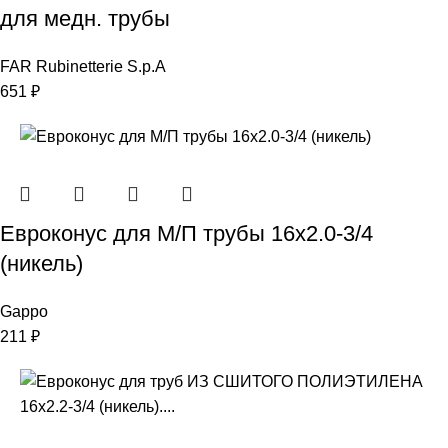
для медн. трубы
FAR Rubinetterie S.p.A
651
₽
Евроконус для М/П трубы 16х2.0-3/4
(никель)
Gappo
211
₽