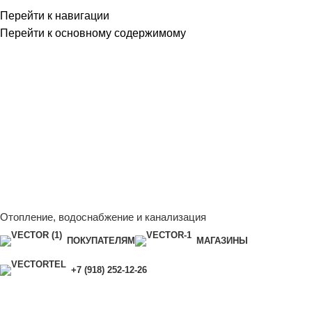
Перейти к навигации
Перейти к основному содержимому
Сейчас мы дорабатываем сайт, поэтому некоторые цены в
каталоге могут отличаться от актуальных.
Чтобы получить
полную и актуальную информацию, свяжитесь с нашим
менеджером - Алена +7 (918) 252-12-26
Сейчас мы дорабатываем сайт, поэтому некоторые цены в
каталоге могут отличаться от актуальных.
Чтобы получить
полную и актуальную информацию, свяжитесь с нашим
менеджером - Алена +7 (918) 252-12-26
Отопление, водоснабжение и канализация
ПОКУПАТЕЛЯМ
МАГАЗИНЫ
+7 (918) 252-12-26