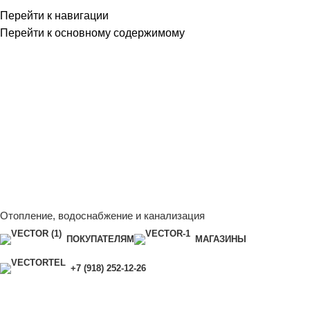
Перейти к навигации
Перейти к основному содержимому
Сейчас мы дорабатываем сайт, поэтому некоторые цены в
каталоге могут отличаться от актуальных.
Чтобы получить
полную и актуальную информацию, свяжитесь с нашим
менеджером - Алена +7 (918) 252-12-26
Сейчас мы дорабатываем сайт, поэтому некоторые цены в
каталоге могут отличаться от актуальных.
Чтобы получить
полную и актуальную информацию, свяжитесь с нашим
менеджером - Алена +7 (918) 252-12-26
Отопление, водоснабжение и канализация
ПОКУПАТЕЛЯМ
МАГАЗИНЫ
+7 (918) 252-12-26