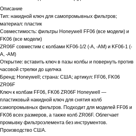
Описание
Тип: накидной ключ для самопромывных фильтров;
материал: пластик
Совместимость: фильтры Honeywell FF06 (все модели) и
FK06 (все модели)
ZR06F совместим с колбами KF06-1/2 (-A, -AM) и KF06-1 (-
A, -AM)
Открытие: вставить ключ в пазы колбы и повернуть против
часовой стрелки до щелчка
Бренд: Honeywell; страна: США; артикул: FF06, FK06
ZR06F
Ключ к колбам FF06, FK06 ZR06F Honeywell —
пластиковый накидной ключ для снятия колб
самопромывных фильтров. Подходит для моделей FF06 и
FK06 всех размеров, а также колб ZR06F. Облегчает
промывку фильтроэлемента без инструментов.
Производство США.