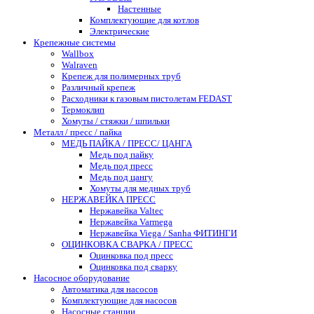
Настенные
Комплектующие для котлов
Электрические
Крепежные системы
Wallbox
Walraven
Крепеж для полимерных труб
Различный крепеж
Расходники к газовым пистолетам FEDAST
Термоклип
Хомуты / стяжки / шпильки
Металл / пресс / пайка
МЕДЬ ПАЙКА / ПРЕСС/ ЦАНГА
Медь под пайку
Медь под пресс
Медь под цангу
Хомуты для медных труб
НЕРЖАВЕЙКА ПРЕСС
Нержавейка Valtec
Нержавейка Varmega
Нержавейка Viega / Sanha ФИТИНГИ
ОЦИНКОВКА СВАРКА / ПРЕСС
Оцинковка под пресс
Оцинковка под сварку
Насосное оборудование
Автоматика для насосов
Комплектующие для насосов
Насосные станции