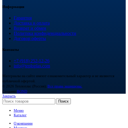
Информация
Гарантия
Доставка и оплата
Возврат и обмен
Политика конфиденциальности
Договор оферты
Контакты
+7 (918) 252-12-26
info@teploplas.com
Материалы на сайте имеют ознакомительный характер и не являются
публичной офертой.
© 2026 Теплоплас (Россия).
Все права защищены.
Создано
BOND
Закрыть
Поиск
Меню
Каталог
О компании
Монтаж