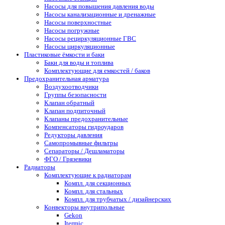
Насосы для повышения давления воды
Насосы канализационные и дренажные
Насосы поверхностные
Насосы погружные
Насосы рециркуляционные ГВС
Насосы циркуляционные
Пластиковые ёмкости и баки
Баки для воды и топлива
Комплектующие для емкостей / баков
Предохранительная арматура
Воздухоотводчики
Группы безопасности
Клапан обратный
Клапан подпиточный
Клапаны предохранительные
Компенсаторы гидроударов
Редукторы давления
Самопромывные фильтры
Сепараторы / Дешламаторы
ФГО / Грязевики
Радиаторы
Комплектующие к радиаторам
Компл. для секционных
Компл. для стальных
Компл. для трубчатых / дизайнерских
Конвекторы внутрипольные
Gekon
Itermic