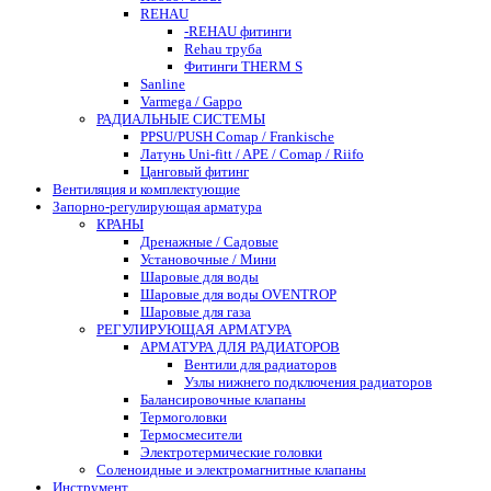
REHAU
-REHAU фитинги
Rehau труба
Фитинги THERM S
Sanline
Varmega / Gappo
РАДИАЛЬНЫЕ СИСТЕМЫ
PPSU/PUSH Comap / Frankische
Латунь Uni-fitt / APE / Comap / Riifo
Цанговый фитинг
Вентиляция и комплектующие
Запорно-регулирующая арматура
КРАНЫ
Дренажные / Садовые
Установочные / Мини
Шаровые для воды
Шаровые для воды OVENTROP
Шаровые для газа
РЕГУЛИРУЮЩАЯ АРМАТУРА
АРМАТУРА ДЛЯ РАДИАТОРОВ
Вентили для радиаторов
Узлы нижнего подключения радиаторов
Балансировочные клапаны
Термоголовки
Термосмесители
Электротермические головки
Соленоидные и электромагнитные клапаны
Инструмент