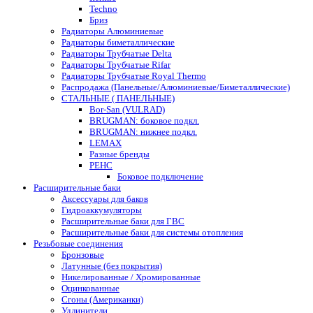
Techno
Бриз
Радиаторы Алюминиевые
Радиаторы биметаллические
Радиаторы Трубчатые Delta
Радиаторы Трубчатые Rifar
Радиаторы Трубчатые Royal Thermo
Распродажа (Панельные/Алюминиевые/Биметаллические)
СТАЛЬНЫЕ ( ПАНЕЛЬНЫЕ)
Bor-San (VULRAD)
BRUGMAN: боковое подкл.
BRUGMAN: нижнее подкл.
LEMAX
Разные бренды
РЕНС
Боковое подключение
Расширительные баки
Аксессуары для баков
Гидроаккумуляторы
Расширительные баки для ГВС
Расширительные баки для системы отопления
Резьбовые соединения
Бронзовые
Латунные (без покрытия)
Никелированные / Хромированные
Оцинкованные
Сгоны (Американки)
Удлинители