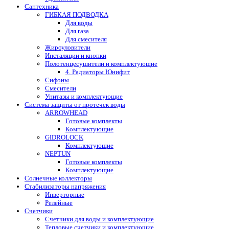
Сантехника
ГИБКАЯ ПОДВОДКА
Для воды
Для газа
Для смесителя
Жироуловители
Инсталяции и кнопки
Полотенцесушители и комплектующие
4. Радиаторы Юнифит
Сифоны
Смесители
Унитазы и комплектующие
Система защиты от протечек воды
ARROWHEAD
Готовые комплекты
Комплектующие
GIDROLOCK
Комплектующие
NEPTUN
Готовые комплекты
Комплектующие
Солнечные коллекторы
Стабилизаторы напряжения
Инверторные
Релейные
Счетчики
Счетчики для воды и комплектующие
Тепловые счетчики и комплектующие