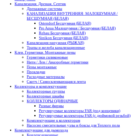
Канализация. Дренаж. Септик
Дренажные системы
КАНАЛИЗАЦИЯ ВНУТРЕННЯЯ: МАЛОШУМНАЯ /
БЕСШУМНАЯ (БЕЛАЯ)
Ostendorf Бесшумная (БЕЛАЯ)
Pro Aqua Малошумная / Бесшумная (БЕЛАЯ)
Rehau Бесшумная (БЕЛАЯ)
Sinikon Бесшумная (БЕЛАЯ)
Канализация наружная (РЫЖАЯ)
Трапы и желоба канализационные
Клеи. Герметики. Монтажные пены
Герметики силиконовые
Нити / Лен / Анаэробные герметики
Пены монтажные
Прокладки
Расходные материалы
Скотч / Самосклеивающаяся лента
Коллекторы и комплектующие
Коллекторные группы
Коллекторные шкафы
КОЛЛЕКТОРЫ ОДИНАРНЫЕ
Разные фирмы
Регулируемые коллекторы FAR (под концевики)
Регулируемые коллекторы FAR (с дюймовой резьбой)
Комплектующие к коллекторам
Насосно смесительные узлы и боксы для Теплого пола
Комплектующие для дымохода
Конденсационные