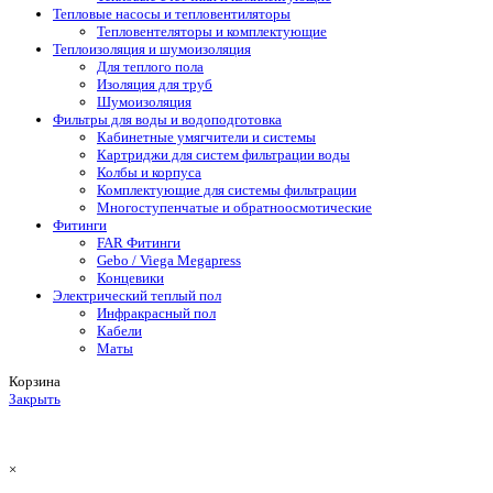
Тепловые насосы и тепловентиляторы
Тепловентеляторы и комплектующие
Теплоизоляция и шумоизоляция
Для теплого пола
Изоляция для труб
Шумоизоляция
Фильтры для воды и водоподготовка
Кабинетные умягчители и системы
Картриджи для систем фильтрации воды
Колбы и корпуса
Комплектующие для системы фильтрации
Многоступенчатые и обратноосмотические
Фитинги
FAR Фитинги
Gebo / Viega Megapress
Концевики
Электрический теплый пол
Инфракрасный пол
Кабели
Маты
Корзина
Закрыть
×