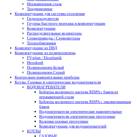
Нержавеющая сталь
Традиционные
Комплектующие для системы отопления
Гидроразделители
Группы быстрого монтажа и комплектующие
Комплектующие
Распределительные коллекторы
Сервоприводы / Сервомоторы
Теплообменники
Комплектующие из ПНД
Комплектующие из полипропилена
FV-plast / Ekoplastik
Heisskraft
Полипропилен Белый
Полипропилен Серый
Контрольно-измерительные приборы
Котлы. Газовые и электрические водонагреватели
ВОДОНАГРЕВАТЕЛИ
Бойлеры косвенного нагрева RISPA с баком из
нержавеющей стали
Бойлеры косвенного нагрева RISPA с эмалированным
баком
Водонагреватели электрические накопительные
Водонагреватели электрические проточные
Колонки газовые проточные
Комплектующие для водонагревателей
КОТЛЫ
ГАЗОВЫЕ