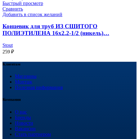
Быстрый просмотр
Сравнить
Добавить в список желаний
Концевик для труб ИЗ СШИТОГО
ПОЛИЭТИЛЕНА 16х2.2-1/2 (никель)…
Stout
259
₽
Клиентам
Магазины
Монтаж
Полезная информация
Компания
О нас
Бренды
Новости
Вакансии
Стать партнером