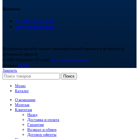
Контакты
+7 (918) 252-12-26
info@teploplas.com
Материалы на сайте имеют ознакомительный характер и не являются
публичной офертой.
© 2026 Теплоплас (Россия).
Все права защищены.
Создано
BOND
Закрыть
Поиск
Меню
Каталог
О компании
Монтаж
Клиентам
Назад
Доставка и оплата
Гарантия
Возврат и обмен
Договор оферты