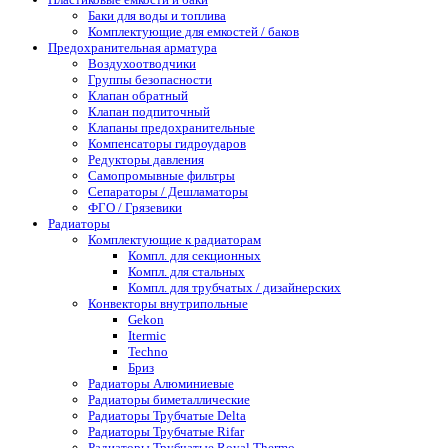
Баки для воды и топлива
Комплектующие для емкостей / баков
Предохранительная арматура
Воздухоотводчики
Группы безопасности
Клапан обратный
Клапан подпиточный
Клапаны предохранительные
Компенсаторы гидроударов
Редукторы давления
Самопромывные фильтры
Сепараторы / Дешламаторы
ФГО / Грязевики
Радиаторы
Комплектующие к радиаторам
Компл. для секционных
Компл. для стальных
Компл. для трубчатых / дизайнерских
Конвекторы внутрипольные
Gekon
Itermic
Techno
Бриз
Радиаторы Алюминиевые
Радиаторы биметаллические
Радиаторы Трубчатые Delta
Радиаторы Трубчатые Rifar
Радиаторы Трубчатые Royal Thermo