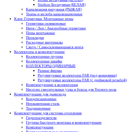
Sinikon Бесшумная (БЕЛАЯ)
Канализация наружная (РЫЖАЯ)
Трапы и желоба канализационные
Клеи. Герметики. Монтажные пены
Герметики силиконовые
Нити / Лен / Анаэробные герметики
Пены монтажные
Прокладки
Расходные материалы
Скотч / Самосклеивающаяся лента
Коллекторы и комплектующие
Коллекторные группы
Коллекторные шкафы
КОЛЛЕКТОРЫ ОДИНАРНЫЕ
Разные фирмы
Регулируемые коллекторы FAR (под концевики)
Регулируемые коллекторы FAR (с дюймовой резьбой)
Комплектующие к коллекторам
Насосно смесительные узлы и боксы для Теплого пола
Комплектующие для дымохода
Конденсационные
Нержавеющая сталь
Традиционные
Комплектующие для системы отопления
Гидроразделители
Группы быстрого монтажа и комплектующие
Комплектующие
Распределительные коллекторы