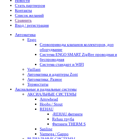
Новости
Стать партнером
Контакты
Список желаний
Сравнить
Вход / регистрация
Автоматика
Engo
Сервоприводы клапанов коллекторов, доп
оборудвание
Система ENGO SMART ZigBee проводная и
беспроводная
Система стандарт и WIFI
Vaillant
Автоматика и адаптеры Zont
Автоматика: Разное
Термостаты
Аксиальные и радиальные системы
АКСИАЛЬНЫЕ СИСТЕМЫ
Arrowhead
Hoobs / Stout
REHAU
-REHAU фитинги
Rehau труба
Фитинги THERM S
Sanline
Varmega / Gappo
РАДИАЛЬНЫЕ СИСТЕМЫ