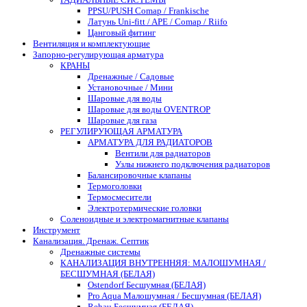
PPSU/PUSH Comap / Frankische
Латунь Uni-fitt / APE / Comap / Riifo
Цанговый фитинг
Вентиляция и комплектующие
Запорно-регулирующая арматура
КРАНЫ
Дренажные / Садовые
Установочные / Мини
Шаровые для воды
Шаровые для воды OVENTROP
Шаровые для газа
РЕГУЛИРУЮЩАЯ АРМАТУРА
АРМАТУРА ДЛЯ РАДИАТОРОВ
Вентили для радиаторов
Узлы нижнего подключения радиаторов
Балансировочные клапаны
Термоголовки
Термосмесители
Электротермические головки
Соленоидные и электромагнитные клапаны
Инструмент
Канализация. Дренаж. Септик
Дренажные системы
КАНАЛИЗАЦИЯ ВНУТРЕННЯЯ: МАЛОШУМНАЯ /
БЕСШУМНАЯ (БЕЛАЯ)
Ostendorf Бесшумная (БЕЛАЯ)
Pro Aqua Малошумная / Бесшумная (БЕЛАЯ)
Rehau Бесшумная (БЕЛАЯ)