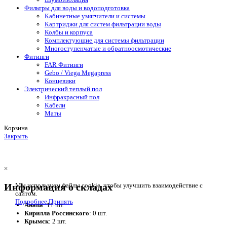
Фильтры для воды и водоподготовка
Кабинетные умягчители и системы
Картриджи для систем фильтрации воды
Колбы и корпуса
Комплектующие для системы фильтрации
Многоступенчатые и обратноосмотические
Фитинги
FAR Фитинги
Gebo / Viega Megapress
Концевики
Электрический теплый пол
Инфракрасный пол
Кабели
Маты
Корзина
Закрыть
×
Информация о складах
Мы используем файлы cookie, чтобы улучшить взаимодействие с
сайтом.
Подробнее
Принять
Анапа
: 11 шт.
Кирилла Россинского
: 0 шт.
Крымск
: 2 шт.