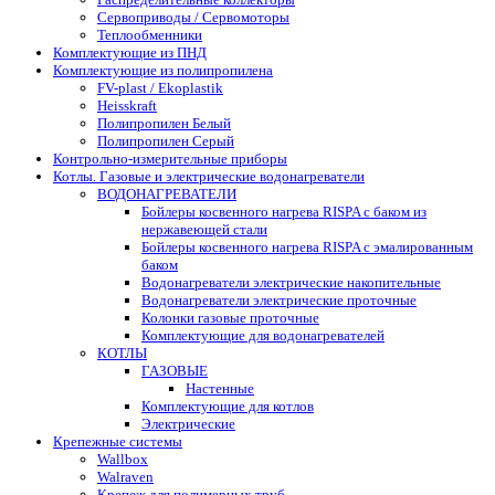
Сервоприводы / Сервомоторы
Теплообменники
Комплектующие из ПНД
Комплектующие из полипропилена
FV-plast / Ekoplastik
Heisskraft
Полипропилен Белый
Полипропилен Серый
Контрольно-измерительные приборы
Котлы. Газовые и электрические водонагреватели
ВОДОНАГРЕВАТЕЛИ
Бойлеры косвенного нагрева RISPA с баком из
нержавеющей стали
Бойлеры косвенного нагрева RISPA с эмалированным
баком
Водонагреватели электрические накопительные
Водонагреватели электрические проточные
Колонки газовые проточные
Комплектующие для водонагревателей
КОТЛЫ
ГАЗОВЫЕ
Настенные
Комплектующие для котлов
Электрические
Крепежные системы
Wallbox
Walraven
Крепеж для полимерных труб