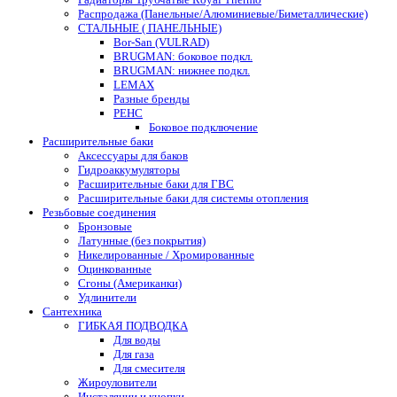
Распродажа (Панельные/Алюминиевые/Биметаллические)
СТАЛЬНЫЕ ( ПАНЕЛЬНЫЕ)
Bor-San (VULRAD)
BRUGMAN: боковое подкл.
BRUGMAN: нижнее подкл.
LEMAX
Разные бренды
РЕНС
Боковое подключение
Расширительные баки
Аксессуары для баков
Гидроаккумуляторы
Расширительные баки для ГВС
Расширительные баки для системы отопления
Резьбовые соединения
Бронзовые
Латунные (без покрытия)
Никелированные / Хромированные
Оцинкованные
Сгоны (Американки)
Удлинители
Сантехника
ГИБКАЯ ПОДВОДКА
Для воды
Для газа
Для смесителя
Жироуловители
Инсталяции и кнопки