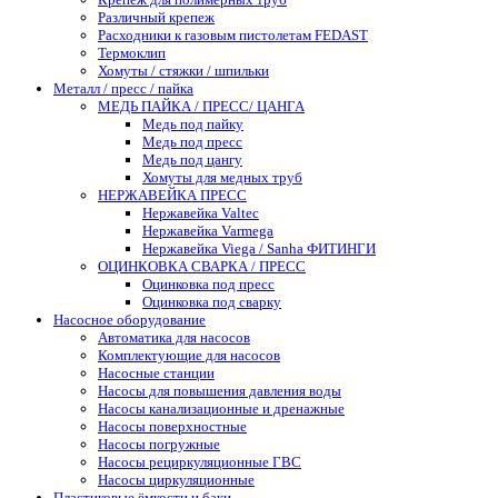
Различный крепеж
Расходники к газовым пистолетам FEDAST
Термоклип
Хомуты / стяжки / шпильки
Металл / пресс / пайка
МЕДЬ ПАЙКА / ПРЕСС/ ЦАНГА
Медь под пайку
Медь под пресс
Медь под цангу
Хомуты для медных труб
НЕРЖАВЕЙКА ПРЕСС
Нержавейка Valtec
Нержавейка Varmega
Нержавейка Viega / Sanha ФИТИНГИ
ОЦИНКОВКА СВАРКА / ПРЕСС
Оцинковка под пресс
Оцинковка под сварку
Насосное оборудование
Автоматика для насосов
Комплектующие для насосов
Насосные станции
Насосы для повышения давления воды
Насосы канализационные и дренажные
Насосы поверхностные
Насосы погружные
Насосы рециркуляционные ГВС
Насосы циркуляционные
Пластиковые ёмкости и баки