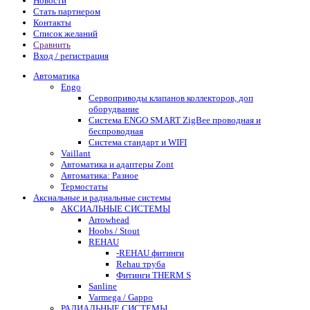
Новости
Стать партнером
Контакты
Список желаний
Сравнить
Вход / регистрация
Автоматика
Engo
Сервоприводы клапанов коллекторов, доп
оборудвание
Система ENGO SMART ZigBee проводная и
беспроводная
Система стандарт и WIFI
Vaillant
Автоматика и адаптеры Zont
Автоматика: Разное
Термостаты
Аксиальные и радиальные системы
АКСИАЛЬНЫЕ СИСТЕМЫ
Arrowhead
Hoobs / Stout
REHAU
-REHAU фитинги
Rehau труба
Фитинги THERM S
Sanline
Varmega / Gappo
РАДИАЛЬНЫЕ СИСТЕМЫ