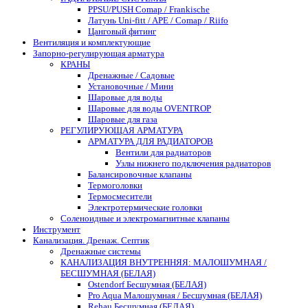
PPSU/PUSH Comap / Frankische
Латунь Uni-fitt / APE / Comap / Riifo
Цанговый фитинг
Вентиляция и комплектующие
Запорно-регулирующая арматура
КРАНЫ
Дренажные / Садовые
Установочные / Мини
Шаровые для воды
Шаровые для воды OVENTROP
Шаровые для газа
РЕГУЛИРУЮЩАЯ АРМАТУРА
АРМАТУРА ДЛЯ РАДИАТОРОВ
Вентили для радиаторов
Узлы нижнего подключения радиаторов
Балансировочные клапаны
Термоголовки
Термосмесители
Электротермические головки
Соленоидные и электромагнитные клапаны
Инструмент
Канализация. Дренаж. Септик
Дренажные системы
КАНАЛИЗАЦИЯ ВНУТРЕННЯЯ: МАЛОШУМНАЯ /
БЕСШУМНАЯ (БЕЛАЯ)
Ostendorf Бесшумная (БЕЛАЯ)
Pro Aqua Малошумная / Бесшумная (БЕЛАЯ)
Rehau Бесшумная (БЕЛАЯ)