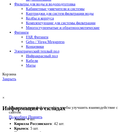
Фильтры для воды и водоподготовка
Кабинетные умягчители и системы
Картриджи для систем фильтрации воды
Колбы и корпуса
Комплектующие для системы фильтрации
Многоступенчатые и обратноосмотические
Фитинги
FAR Фитинги
Gebo / Viega Megapress
Концевики
Электрический теплый пол
Инфракрасный пол
Кабели
Маты
Корзина
Закрыть
×
Информация о складах
Мы используем файлы cookie, чтобы улучшить взаимодействие с
сайтом.
Подробнее
Принять
Анапа
: 4 шт.
Кирилла Россинского
: 42 шт.
Крымск
: 5 шт.