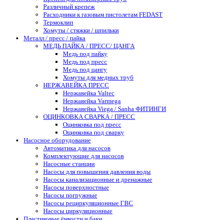
Различный крепеж
Расходники к газовым пистолетам FEDAST
Термоклип
Хомуты / стяжки / шпильки
Металл / пресс / пайка
МЕДЬ ПАЙКА / ПРЕСС/ ЦАНГА
Медь под пайку
Медь под пресс
Медь под цангу
Хомуты для медных труб
НЕРЖАВЕЙКА ПРЕСС
Нержавейка Valtec
Нержавейка Varmega
Нержавейка Viega / Sanha ФИТИНГИ
ОЦИНКОВКА СВАРКА / ПРЕСС
Оцинковка под пресс
Оцинковка под сварку
Насосное оборудование
Автоматика для насосов
Комплектующие для насосов
Насосные станции
Насосы для повышения давления воды
Насосы канализационные и дренажные
Насосы поверхностные
Насосы погружные
Насосы рециркуляционные ГВС
Насосы циркуляционные
Пластиковые ёмкости и баки