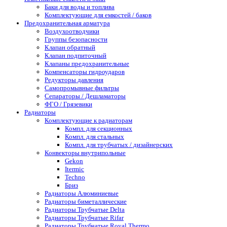
Баки для воды и топлива
Комплектующие для емкостей / баков
Предохранительная арматура
Воздухоотводчики
Группы безопасности
Клапан обратный
Клапан подпиточный
Клапаны предохранительные
Компенсаторы гидроударов
Редукторы давления
Самопромывные фильтры
Сепараторы / Дешламаторы
ФГО / Грязевики
Радиаторы
Комплектующие к радиаторам
Компл. для секционных
Компл. для стальных
Компл. для трубчатых / дизайнерских
Конвекторы внутрипольные
Gekon
Itermic
Techno
Бриз
Радиаторы Алюминиевые
Радиаторы биметаллические
Радиаторы Трубчатые Delta
Радиаторы Трубчатые Rifar
Радиаторы Трубчатые Royal Thermo