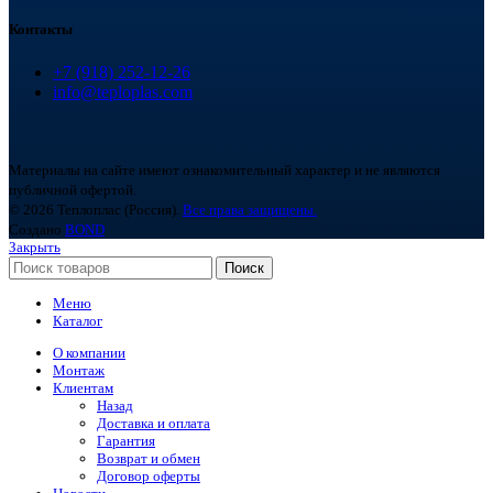
Контакты
+7 (918) 252-12-26
info@teploplas.com
Материалы на сайте имеют ознакомительный характер и не являются
публичной офертой.
© 2026 Теплоплас (Россия).
Все права защищены.
Создано
BOND
Закрыть
Поиск
Меню
Каталог
О компании
Монтаж
Клиентам
Назад
Доставка и оплата
Гарантия
Возврат и обмен
Договор оферты