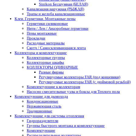
Sinikon Бесшумная (БЕЛАЯ)
Канализация наружная (РЫЖАЯ)
Трапы и желоба канализационные
Клеи. Герметики. Монтажные пены
Герметики силиконовые
Нити / Лен / Анаэробные герметики
Пены монтажные
Прокладки
Расходные материалы
Скотч / Самосклеивающаяся лента
Коллекторы и комплектующие
Коллекторные группы
Коллекторные шкафы
КОЛЛЕКТОРЫ ОДИНАРНЫЕ
Разные фирмы
Регулируемые коллекторы FAR (под концевики)
Регулируемые коллекторы FAR (с дюймовой резьбой)
Комплектующие к коллекторам
Насосно смесительные узлы и боксы для Теплого пола
Комплектующие для дымохода
Конденсационные
Нержавеющая сталь
Традиционные
Комплектующие для системы отопления
Гидроразделители
Группы быстрого монтажа и комплектующие
Комплектующие
Распределительные коллекторы