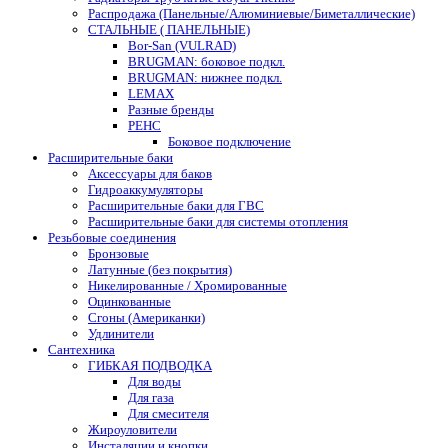
Распродажа (Панельные/Алюминиевые/Биметаллические)
СТАЛЬНЫЕ ( ПАНЕЛЬНЫЕ)
Bor-San (VULRAD)
BRUGMAN: боковое подкл.
BRUGMAN: нижнее подкл.
LEMAX
Разные бренды
РЕНС
Боковое подключение
Расширительные баки
Аксессуары для баков
Гидроаккумуляторы
Расширительные баки для ГВС
Расширительные баки для системы отопления
Резьбовые соединения
Бронзовые
Латунные (без покрытия)
Никелированные / Хромированные
Оцинкованные
Сгоны (Американки)
Удлинители
Сантехника
ГИБКАЯ ПОДВОДКА
Для воды
Для газа
Для смесителя
Жироуловители
Инсталяции и кнопки