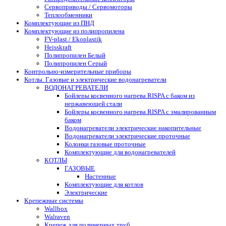
Сервоприводы / Сервомоторы
Теплообменники
Комплектующие из ПНД
Комплектующие из полипропилена
FV-plast / Ekoplastik
Heisskraft
Полипропилен Белый
Полипропилен Серый
Контрольно-измерительные приборы
Котлы. Газовые и электрические водонагреватели
ВОДОНАГРЕВАТЕЛИ
Бойлеры косвенного нагрева RISPA с баком из
нержавеющей стали
Бойлеры косвенного нагрева RISPA с эмалированным
баком
Водонагреватели электрические накопительные
Водонагреватели электрические проточные
Колонки газовые проточные
Комплектующие для водонагревателей
КОТЛЫ
ГАЗОВЫЕ
Настенные
Комплектующие для котлов
Электрические
Крепежные системы
Wallbox
Walraven
Крепеж для полимерных труб