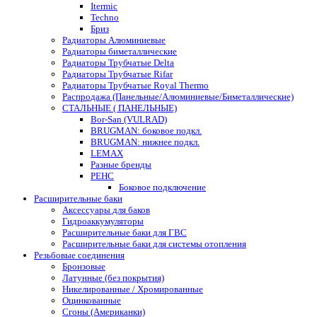
Itermic
Techno
Бриз
Радиаторы Алюминиевые
Радиаторы биметаллические
Радиаторы Трубчатые Delta
Радиаторы Трубчатые Rifar
Радиаторы Трубчатые Royal Thermo
Распродажа (Панельные/Алюминиевые/Биметаллические)
СТАЛЬНЫЕ ( ПАНЕЛЬНЫЕ)
Bor-San (VULRAD)
BRUGMAN: боковое подкл.
BRUGMAN: нижнее подкл.
LEMAX
Разные бренды
РЕНС
Боковое подключение
Расширительные баки
Аксессуары для баков
Гидроаккумуляторы
Расширительные баки для ГВС
Расширительные баки для системы отопления
Резьбовые соединения
Бронзовые
Латунные (без покрытия)
Никелированные / Хромированные
Оцинкованные
Сгоны (Американки)