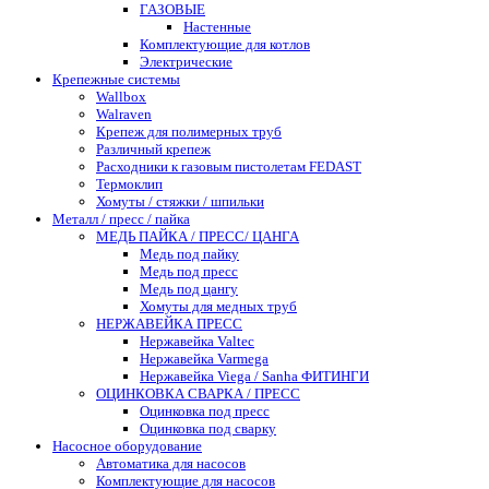
ГАЗОВЫЕ
Настенные
Комплектующие для котлов
Электрические
Крепежные системы
Wallbox
Walraven
Крепеж для полимерных труб
Различный крепеж
Расходники к газовым пистолетам FEDAST
Термоклип
Хомуты / стяжки / шпильки
Металл / пресс / пайка
МЕДЬ ПАЙКА / ПРЕСС/ ЦАНГА
Медь под пайку
Медь под пресс
Медь под цангу
Хомуты для медных труб
НЕРЖАВЕЙКА ПРЕСС
Нержавейка Valtec
Нержавейка Varmega
Нержавейка Viega / Sanha ФИТИНГИ
ОЦИНКОВКА СВАРКА / ПРЕСС
Оцинковка под пресс
Оцинковка под сварку
Насосное оборудование
Автоматика для насосов
Комплектующие для насосов