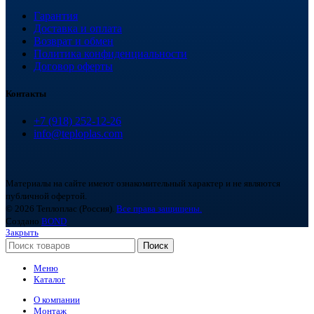
Гарантия
Доставка и оплата
Возврат и обмен
Политика конфиденциальности
Договор оферты
Контакты
+7 (918) 252-12-26
info@teploplas.com
Материалы на сайте имеют ознакомительный характер и не являются
публичной офертой.
© 2026 Теплоплас (Россия).
Все права защищены.
Создано
BOND
Закрыть
Поиск
Меню
Каталог
О компании
Монтаж