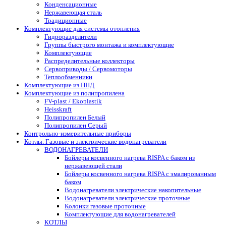
Конденсационные
Нержавеющая сталь
Традиционные
Комплектующие для системы отопления
Гидроразделители
Группы быстрого монтажа и комплектующие
Комплектующие
Распределительные коллекторы
Сервоприводы / Сервомоторы
Теплообменники
Комплектующие из ПНД
Комплектующие из полипропилена
FV-plast / Ekoplastik
Heisskraft
Полипропилен Белый
Полипропилен Серый
Контрольно-измерительные приборы
Котлы. Газовые и электрические водонагреватели
ВОДОНАГРЕВАТЕЛИ
Бойлеры косвенного нагрева RISPA с баком из
нержавеющей стали
Бойлеры косвенного нагрева RISPA с эмалированным
баком
Водонагреватели электрические накопительные
Водонагреватели электрические проточные
Колонки газовые проточные
Комплектующие для водонагревателей
КОТЛЫ