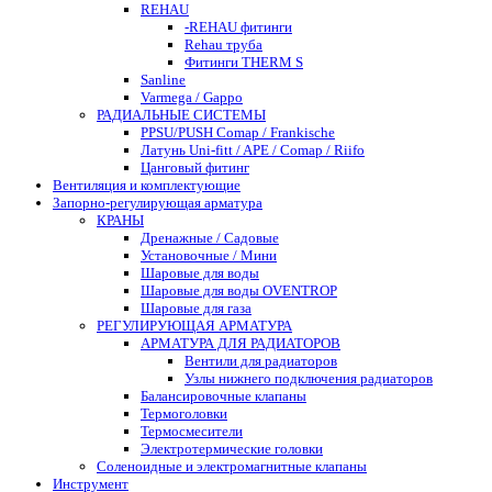
REHAU
-REHAU фитинги
Rehau труба
Фитинги THERM S
Sanline
Varmega / Gappo
РАДИАЛЬНЫЕ СИСТЕМЫ
PPSU/PUSH Comap / Frankische
Латунь Uni-fitt / APE / Comap / Riifo
Цанговый фитинг
Вентиляция и комплектующие
Запорно-регулирующая арматура
КРАНЫ
Дренажные / Садовые
Установочные / Мини
Шаровые для воды
Шаровые для воды OVENTROP
Шаровые для газа
РЕГУЛИРУЮЩАЯ АРМАТУРА
АРМАТУРА ДЛЯ РАДИАТОРОВ
Вентили для радиаторов
Узлы нижнего подключения радиаторов
Балансировочные клапаны
Термоголовки
Термосмесители
Электротермические головки
Соленоидные и электромагнитные клапаны
Инструмент