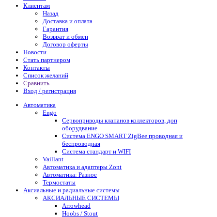
Клиентам
Назад
Доставка и оплата
Гарантия
Возврат и обмен
Договор оферты
Новости
Стать партнером
Контакты
Список желаний
Сравнить
Вход / регистрация
Автоматика
Engo
Сервоприводы клапанов коллекторов, доп
оборудвание
Система ENGO SMART ZigBee проводная и
беспроводная
Система стандарт и WIFI
Vaillant
Автоматика и адаптеры Zont
Автоматика: Разное
Термостаты
Аксиальные и радиальные системы
АКСИАЛЬНЫЕ СИСТЕМЫ
Arrowhead
Hoobs / Stout