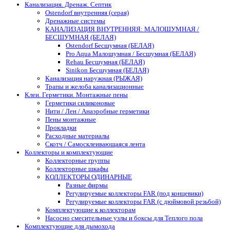
Канализация. Дренаж. Септик
Ostendorf внутренняя (серая)
Дренажные системы
КАНАЛИЗАЦИЯ ВНУТРЕННЯЯ: МАЛОШУМНАЯ /
БЕСШУМНАЯ (БЕЛАЯ)
Ostendorf Бесшумная (БЕЛАЯ)
Pro Aqua Малошумная / Бесшумная (БЕЛАЯ)
Rehau Бесшумная (БЕЛАЯ)
Sinikon Бесшумная (БЕЛАЯ)
Канализация наружная (РЫЖАЯ)
Трапы и желоба канализационные
Клеи. Герметики. Монтажные пены
Герметики силиконовые
Нити / Лен / Анаэробные герметики
Пены монтажные
Прокладки
Расходные материалы
Скотч / Самосклеивающаяся лента
Коллекторы и комплектующие
Коллекторные группы
Коллекторные шкафы
КОЛЛЕКТОРЫ ОДИНАРНЫЕ
Разные фирмы
Регулируемые коллекторы FAR (под концевики)
Регулируемые коллекторы FAR (с дюймовой резьбой)
Комплектующие к коллекторам
Насосно смесительные узлы и боксы для Теплого пола
Комплектующие для дымохода