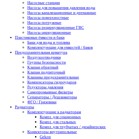
Насосные станции
Насосы для повышения давления воды
Насосы канализационные и дренажные
Насосы поверхностные
Насосы погружные
Насосы рециркуляционные ГВС
Насосы циркуляционные
Пластиковые ёмкости и баки
Баки для воды и топлива
Комплектующие для емкостей / баков
Предохранительная арматура
Воздухоотводчики
Группы безопасности
Клапан обратный
Клапан подпиточный
Клапаны предохранительные
Компенсаторы гидроударов
Редукторы давления
Самопромывные фильтры
Сепараторы / Дешламаторы
ФГО / Грязевики
Радиаторы
Комплектующие к радиаторам
Компл. для секционных
Компл. для стальных
Компл. для трубчатых / дизайнерских
Конвекторы внутрипольные
Gekon