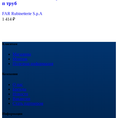
п труб
FAR Rubinetterie S.p.A
1 414
₽
Клиентам
Магазины
Монтаж
Полезная информация
Компания
О нас
Бренды
Новости
Вакансии
Стать партнером
Информация