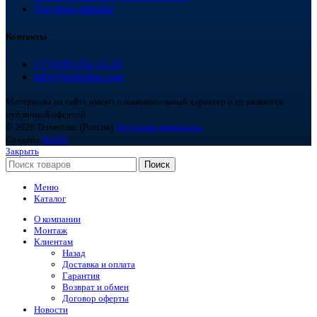
Договор оферты
Контакты
+7 (918) 252-12-26
info@teploplas.com
Материалы на сайте имеют ознакомительный характер и не являются
публичной офертой.
© 2026 Теплоплас (Россия).
Все права защищены.
Создано
BOND
Закрыть
Поиск
Меню
Каталог
О компании
Монтаж
Клиентам
Назад
Доставка и оплата
Гарантия
Возврат и обмен
Договор оферты
Новости