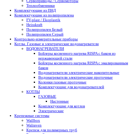
Сервоприводы / Сервомоторы
Теплообменники
Комплектующие из ПНД
Комплектующие из полипропилена
FV-plast / Ekoplastik
Heisskraft
Полипропилен Белый
Полипропилен Серый
Контрольно-измерительные приборы
Котлы. Газовые и электрические водонагреватели
ВОДОНАГРЕВАТЕЛИ
Бойлеры косвенного нагрева RISPA с баком из
нержавеющей стали
Бойлеры косвенного нагрева RISPA с эмалированным
баком
Водонагреватели электрические накопительные
Водонагреватели электрические проточные
Колонки газовые проточные
Комплектующие для водонагревателей
КОТЛЫ
ГАЗОВЫЕ
Настенные
Комплектующие для котлов
Электрические
Крепежные системы
Wallbox
Walraven
Крепеж для полимерных труб