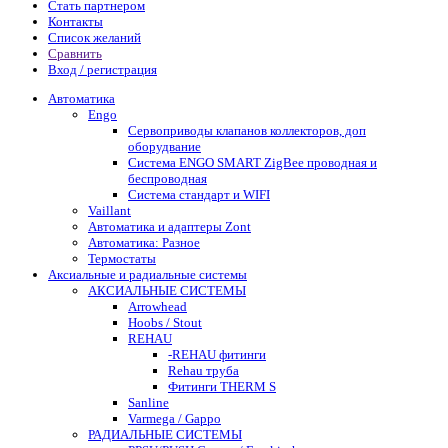
Стать партнером
Контакты
Список желаний
Сравнить
Вход / регистрация
Автоматика
Engo
Сервоприводы клапанов коллекторов, доп
оборудвание
Система ENGO SMART ZigBee проводная и
беспроводная
Система стандарт и WIFI
Vaillant
Автоматика и адаптеры Zont
Автоматика: Разное
Термостаты
Аксиальные и радиальные системы
АКСИАЛЬНЫЕ СИСТЕМЫ
Arrowhead
Hoobs / Stout
REHAU
-REHAU фитинги
Rehau труба
Фитинги THERM S
Sanline
Varmega / Gappo
РАДИАЛЬНЫЕ СИСТЕМЫ