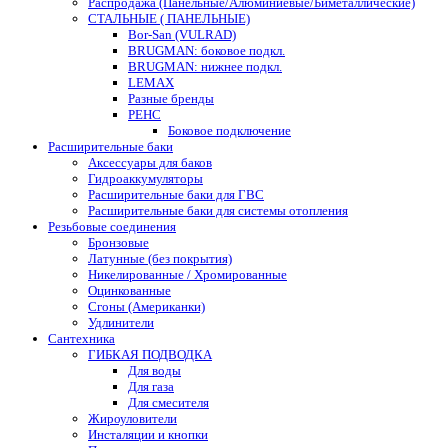
Распродажа (Панельные/Алюминиевые/Биметаллические)
СТАЛЬНЫЕ ( ПАНЕЛЬНЫЕ)
Bor-San (VULRAD)
BRUGMAN: боковое подкл.
BRUGMAN: нижнее подкл.
LEMAX
Разные бренды
РЕНС
Боковое подключение
Расширительные баки
Аксессуары для баков
Гидроаккумуляторы
Расширительные баки для ГВС
Расширительные баки для системы отопления
Резьбовые соединения
Бронзовые
Латунные (без покрытия)
Никелированные / Хромированные
Оцинкованные
Сгоны (Американки)
Удлинители
Сантехника
ГИБКАЯ ПОДВОДКА
Для воды
Для газа
Для смесителя
Жироуловители
Инсталяции и кнопки