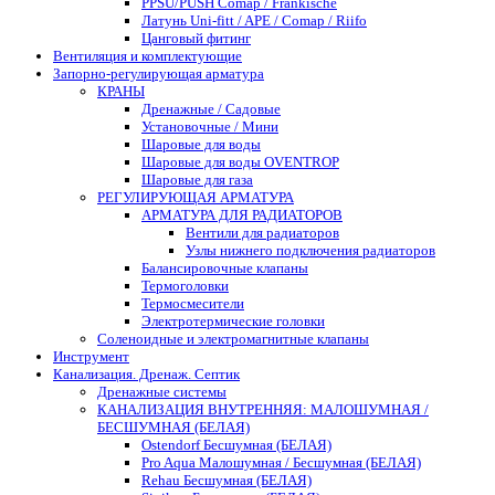
PPSU/PUSH Comap / Frankische
Латунь Uni-fitt / APE / Comap / Riifo
Цанговый фитинг
Вентиляция и комплектующие
Запорно-регулирующая арматура
КРАНЫ
Дренажные / Садовые
Установочные / Мини
Шаровые для воды
Шаровые для воды OVENTROP
Шаровые для газа
РЕГУЛИРУЮЩАЯ АРМАТУРА
АРМАТУРА ДЛЯ РАДИАТОРОВ
Вентили для радиаторов
Узлы нижнего подключения радиаторов
Балансировочные клапаны
Термоголовки
Термосмесители
Электротермические головки
Соленоидные и электромагнитные клапаны
Инструмент
Канализация. Дренаж. Септик
Дренажные системы
КАНАЛИЗАЦИЯ ВНУТРЕННЯЯ: МАЛОШУМНАЯ /
БЕСШУМНАЯ (БЕЛАЯ)
Ostendorf Бесшумная (БЕЛАЯ)
Pro Aqua Малошумная / Бесшумная (БЕЛАЯ)
Rehau Бесшумная (БЕЛАЯ)