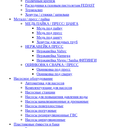
Различный крепеж
Расходники к газовым пистолетам FEDAST
Термоклип
Хомуты / стяжки / шпильки
Металл / пресс / пайка
МЕДЬ ПАЙКА / ПРЕСС/ ЦАНГА
Медь под пайку
Медь под пресс
Медь под цангу
Хомуты для медных труб
НЕРЖАВЕЙКА ПРЕСС
Нержавейка Valtec
Нержавейка Varmega
Нержавейка Viega / Sanha ФИТИНГИ
ОЦИНКОВКА СВАРКА / ПРЕСС
Оцинковка под пресс
Оцинковка под сварку
Насосное оборудование
Автоматика для насосов
Комплектующие для насосов
Насосные станции
Насосы для повышения давления воды
Насосы канализационные и дренажные
Насосы поверхностные
Насосы погружные
Насосы рециркуляционные ГВС
Насосы циркуляционные
Пластиковые ёмкости и баки