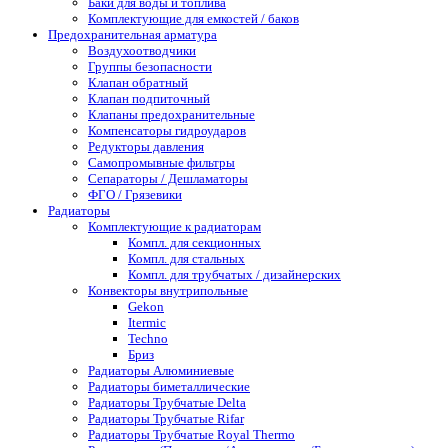
Баки для воды и топлива
Комплектующие для емкостей / баков
Предохранительная арматура
Воздухоотводчики
Группы безопасности
Клапан обратный
Клапан подпиточный
Клапаны предохранительные
Компенсаторы гидроударов
Редукторы давления
Самопромывные фильтры
Сепараторы / Дешламаторы
ФГО / Грязевики
Радиаторы
Комплектующие к радиаторам
Компл. для секционных
Компл. для стальных
Компл. для трубчатых / дизайнерских
Конвекторы внутрипольные
Gekon
Itermic
Techno
Бриз
Радиаторы Алюминиевые
Радиаторы биметаллические
Радиаторы Трубчатые Delta
Радиаторы Трубчатые Rifar
Радиаторы Трубчатые Royal Thermo