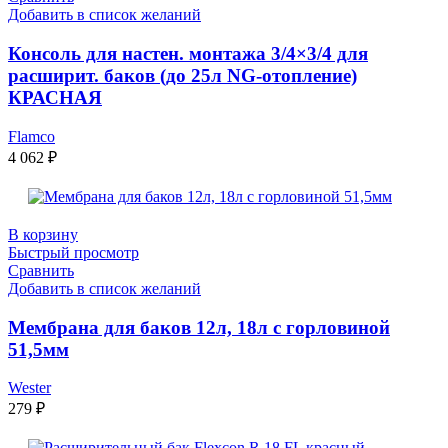
Добавить в список желаний
Консоль для настен. монтажа 3/4×3/4 для
расширит. баков (до 25л NG-отопление)
КРАСНАЯ
Flamco
4 062
₽
В корзину
Быстрый просмотр
Сравнить
Добавить в список желаний
Мембрана для баков 12л, 18л с горловиной
51,5мм
Wester
279
₽