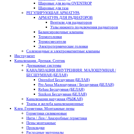
Шаровые для воды OVENTROP
Шаровые для газа
РЕГУЛИРУЮЩАЯ АРМАТУРА
АРМАТУРА ДЛЯ РАДИАТОРОВ
Вентили для радиаторов
Узлы нижнего подключения радиаторов
Балансировочные клапаны
Термоголовки
Термосмесители
Электротермические головки
Соленоидные и электромагнитные клапаны
Инструмент
Канализация. Дренаж. Септик
Дренажные системы
КАНАЛИЗАЦИЯ ВНУТРЕННЯЯ: МАЛОШУМНАЯ /
БЕСШУМНАЯ (БЕЛАЯ)
Ostendorf Бесшумная (БЕЛАЯ)
Pro Aqua Малошумная / Бесшумная (БЕЛАЯ)
Rehau Бесшумная (БЕЛАЯ)
Sinikon Бесшумная (БЕЛАЯ)
Канализация наружная (РЫЖАЯ)
Трапы и желоба канализационные
Клеи. Герметики. Монтажные пены
Герметики силиконовые
Нити / Лен / Анаэробные герметики
Пены монтажные
Прокладки
Расходные материалы