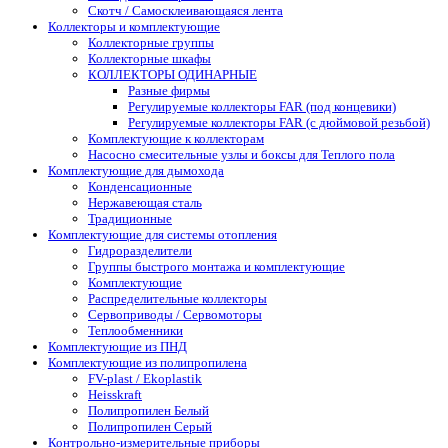
Скотч / Самосклеивающаяся лента
Коллекторы и комплектующие
Коллекторные группы
Коллекторные шкафы
КОЛЛЕКТОРЫ ОДИНАРНЫЕ
Разные фирмы
Регулируемые коллекторы FAR (под концевики)
Регулируемые коллекторы FAR (с дюймовой резьбой)
Комплектующие к коллекторам
Насосно смесительные узлы и боксы для Теплого пола
Комплектующие для дымохода
Конденсационные
Нержавеющая сталь
Традиционные
Комплектующие для системы отопления
Гидроразделители
Группы быстрого монтажа и комплектующие
Комплектующие
Распределительные коллекторы
Сервоприводы / Сервомоторы
Теплообменники
Комплектующие из ПНД
Комплектующие из полипропилена
FV-plast / Ekoplastik
Heisskraft
Полипропилен Белый
Полипропилен Серый
Контрольно-измерительные приборы