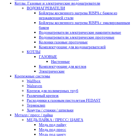
Котлы. Газовые и электрические водонагреватели
ВОДОНАГРЕВАТЕЛИ
Бойлеры косвенного нагрева RISPA с баком из
нержавеющей стали
Бойлеры косвенного нагрева RISPA с эмалированным
баком
Водонагреватели электрические накопительные
Водонагреватели электрические проточные
Колонки газовые проточные
Комплектующие для водонагревателей
КОТЛЫ
ГАЗОВЫЕ
Настенные
Комплектующие для котлов
Электрические
Крепежные системы
Wallbox
Walraven
Крепеж для полимерных труб
Различный крепеж
Расходники к газовым пистолетам FEDAST
Термоклип
Хомуты / стяжки / шпильки
Металл / пресс / пайка
МЕДЬ ПАЙКА / ПРЕСС/ ЦАНГА
Медь под пайку
Медь под пресс
Медь под цангу