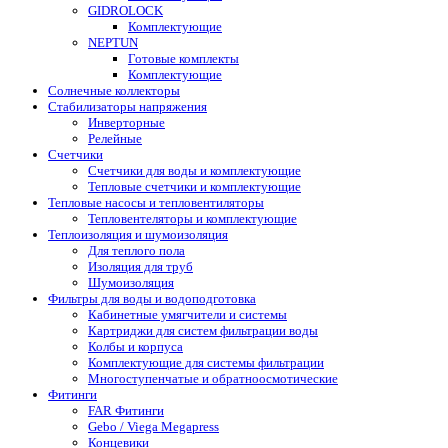
GIDROLOCK
Комплектующие
NEPTUN
Готовые комплекты
Комплектующие
Солнечные коллекторы
Стабилизаторы напряжения
Инверторные
Релейные
Счетчики
Счетчики для воды и комплектующие
Тепловые счетчики и комплектующие
Тепловые насосы и тепловентиляторы
Тепловентеляторы и комплектующие
Теплоизоляция и шумоизоляция
Для теплого пола
Изоляция для труб
Шумоизоляция
Фильтры для воды и водоподготовка
Кабинетные умягчители и системы
Картриджи для систем фильтрации воды
Колбы и корпуса
Комплектующие для системы фильтрации
Многоступенчатые и обратноосмотические
Фитинги
FAR Фитинги
Gebo / Viega Megapress
Концевики