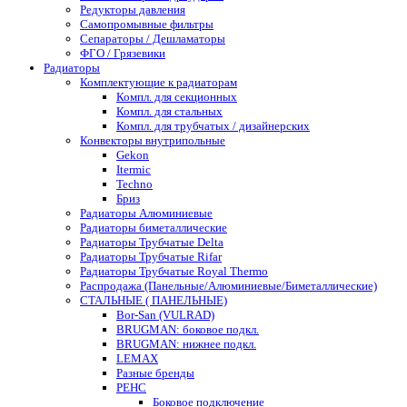
Редукторы давления
Самопромывные фильтры
Сепараторы / Дешламаторы
ФГО / Грязевики
Радиаторы
Комплектующие к радиаторам
Компл. для секционных
Компл. для стальных
Компл. для трубчатых / дизайнерских
Конвекторы внутрипольные
Gekon
Itermic
Techno
Бриз
Радиаторы Алюминиевые
Радиаторы биметаллические
Радиаторы Трубчатые Delta
Радиаторы Трубчатые Rifar
Радиаторы Трубчатые Royal Thermo
Распродажа (Панельные/Алюминиевые/Биметаллические)
СТАЛЬНЫЕ ( ПАНЕЛЬНЫЕ)
Bor-San (VULRAD)
BRUGMAN: боковое подкл.
BRUGMAN: нижнее подкл.
LEMAX
Разные бренды
РЕНС
Боковое подключение