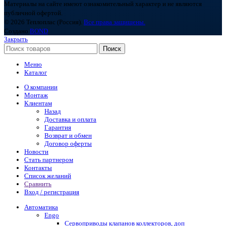
Материалы на сайте имеют ознакомительный характер и не являются
публичной офертой.
© 2026 Теплоплас (Россия).
Все права защищены.
Создано
BOND
Закрыть
Поиск
Меню
Каталог
О компании
Монтаж
Клиентам
Назад
Доставка и оплата
Гарантия
Возврат и обмен
Договор оферты
Новости
Стать партнером
Контакты
Список желаний
Сравнить
Вход / регистрация
Автоматика
Engo
Сервоприводы клапанов коллекторов, доп