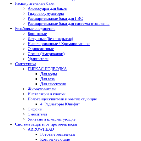
Расширительные баки
Аксессуары для баков
Гидроаккумуляторы
Расширительные баки для ГВС
Расширительные баки для системы отопления
Резьбовые соединения
Бронзовые
Латунные (без покрытия)
Никелированные / Хромированные
Оцинкованные
Сгоны (Американки)
Удлинители
Сантехника
ГИБКАЯ ПОДВОДКА
Для воды
Для газа
Для смесителя
Жироуловители
Инсталяции и кнопки
Полотенцесушители и комплектующие
4. Радиаторы Юнифит
Сифоны
Смесители
Унитазы и комплектующие
Система защиты от протечек воды
ARROWHEAD
Готовые комплекты
Комплектующие