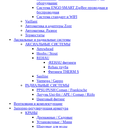
оборудвание
Система ENGO SMART ZigBee проводная и
беспроводная
Система стандарт и WIFI
Vaillant
Автоматика и адаптеры Zont
Автоматика: Разное
Термостаты
Аксиальные и радиальные системы
АКСИАЛЬНЫЕ СИСТЕМЫ
Arrowhead
Hoobs / Stout
REHAU
-REHAU фитинги
Rehau труба
Фитинги THERM S
Sanline
Varmega / Gappo
РАДИАЛЬНЫЕ СИСТЕМЫ
PPSU/PUSH Comap / Frankische
Латунь Uni-fitt / APE / Comap / Riifo
Цанговый фитинг
Вентиляция и комплектующие
Запорно-регулирующая арматура
КРАНЫ
Дренажные / Садовые
Установочные / Мини
Шаровые для воды