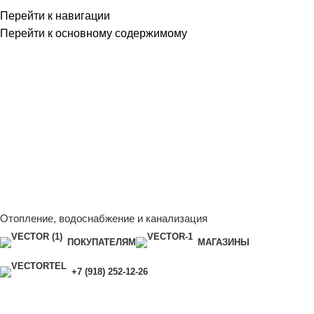
Перейти к навигации
Перейти к основному содержимому
Сейчас мы дорабатываем сайт, поэтому некоторые цены в
каталоге могут отличаться от актуальных.
Чтобы получить
полную и актуальную информацию, свяжитесь с нашим
менеджером - Алена +7 (918) 252-12-26
Сейчас мы дорабатываем сайт, поэтому некоторые цены в
каталоге могут отличаться от актуальных.
Чтобы получить
полную и актуальную информацию, свяжитесь с нашим
менеджером - Алена +7 (918) 252-12-26
Отопление, водоснабжение и канализация
ПОКУПАТЕЛЯМ
МАГАЗИНЫ
+7 (918) 252-12-26