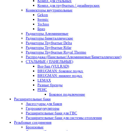
Компл. для стальных
Компл. для трубчатых / дизайнерских
Конвекторы внутрипольные
Gekon
Itermic
Techno
Бриз
Радиаторы Алюминиевые
Радиаторы биметаллические
Радиаторы Трубчатые Delta
Радиаторы Трубчатые Rifar
Радиаторы Трубчатые Royal Thermo
Распродажа (Панельные/Алюминиевые/Биметаллические)
СТАЛЬНЫЕ ( ПАНЕЛЬНЫЕ)
Bor-San (VULRAD)
BRUGMAN: боковое подкл.
BRUGMAN: нижнее подкл.
LEMAX
Разные бренды
РЕНС
Боковое подключение
Расширительные баки
Аксессуары для баков
Гидроаккумуляторы
Расширительные баки для ГВС
Расширительные баки для системы отопления
Резьбовые соединения
Бронзовые