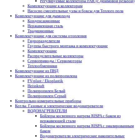
Регулируемые коллекторы FAR (с дюймовой резьбой)
Комплектующие к коллекторам
Насосно смесительные узлы и боксы для Теплого пола
Комплектующие для дымохода
Конденсационные
Нержавеющая сталь
Традиционные
Комплектующие для системы отопления
Гидроразделители
Группы быстрого монтажа и комплектующие
Комплектующие
Распределительные коллекторы
Сервоприводы / Сервомоторы
Теплообменники
Комплектующие из ПНД
Комплектующие из полипропилена
FV-plast / Ekoplastik
Heisskraft
Полипропилен Белый
Полипропилен Серый
Контрольно-измерительные приборы
Котлы. Газовые и электрические водонагреватели
ВОДОНАГРЕВАТЕЛИ
Бойлеры косвенного нагрева RISPA с баком из
нержавеющей стали
Бойлеры косвенного нагрева RISPA с эмалированным
баком
Водонагреватели электрические накопительные