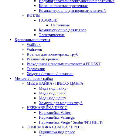
Водонагреватели электрические проточные
Колонки газовые проточные
Комплектующие для водонагревателей
КОТЛЫ
ГАЗОВЫЕ
Настенные
Комплектующие для котлов
Электрические
Крепежные системы
Wallbox
Walraven
Крепеж для полимерных труб
Различный крепеж
Расходники к газовым пистолетам FEDAST
Термоклип
Хомуты / стяжки / шпильки
Металл / пресс / пайка
МЕДЬ ПАЙКА / ПРЕСС/ ЦАНГА
Медь под пайку
Медь под пресс
Медь под цангу
Хомуты для медных труб
НЕРЖАВЕЙКА ПРЕСС
Нержавейка Valtec
Нержавейка Varmega
Нержавейка Viega / Sanha ФИТИНГИ
ОЦИНКОВКА СВАРКА / ПРЕСС
Оцинковка под пресс