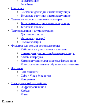
Инверторные
Релейные
Счетчики
Счетчики для воды и комплектующие
Тепловые счетчики и комплектующие
Тепловые насосы и тепловентиляторы
Тепловентеляторы и комплектующие
Тепловые насосы
Теплоизоляция и шумоизоляция
Для теплого пола
Изоляция для труб
Шумоизоляция
Фильтры для воды и водоподготовка
Кабинетные умягчители и системы
Картриджи для систем фильтрации воды
Колбы и корпуса
Комплектующие для системы фильтрации
Многоступенчатые и обратноосмотические
Фитинги
FAR Фитинги
Gebo / Viega Megapress
Концевики
Электрический теплый пол
Инфракрасный пол
Кабели
Маты
Корзина