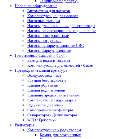
Оцинковка под сварку
Насосное оборудование
Автоматика для насосов
Комплектующие для насосов
Насосные станции
Насосы для повышения давления воды
Насосы канализационные и дренажные
Насосы поверхностные
Насосы погружные
Насосы рециркуляционные ГВС
Насосы циркуляционные
Пластиковые ёмкости и баки
Баки для воды и топлива
Комплектующие для емкостей / баков
Предохранительная арматура
Воздухоотводчики
Группы безопасности
Клапан обратный
Клапан подпиточный
Клапаны предохранительные
Компенсаторы гидроударов
Редукторы давления
Самопромывные фильтры
Сепараторы / Дешламаторы
ФГО / Грязевики
Радиаторы
Комплектующие к радиаторам
Компл. для секционных