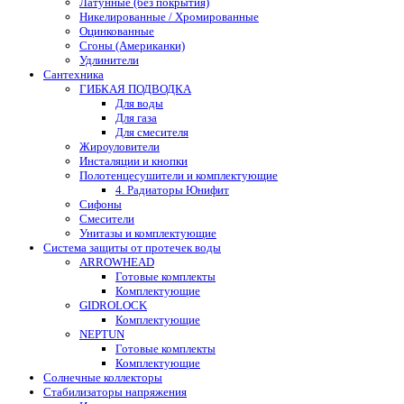
Латунные (без покрытия)
Никелированные / Хромированные
Оцинкованные
Сгоны (Американки)
Удлинители
Сантехника
ГИБКАЯ ПОДВОДКА
Для воды
Для газа
Для смесителя
Жироуловители
Инсталяции и кнопки
Полотенцесушители и комплектующие
4. Радиаторы Юнифит
Сифоны
Смесители
Унитазы и комплектующие
Система защиты от протечек воды
ARROWHEAD
Готовые комплекты
Комплектующие
GIDROLOCK
Комплектующие
NEPTUN
Готовые комплекты
Комплектующие
Солнечные коллекторы
Стабилизаторы напряжения