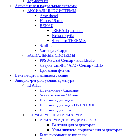
Термостаты
Аксиальные и радиальные системы
АКСИАЛЬНЫЕ СИСТЕМЫ
Arrowhead
Hoobs / Stout
REHAU
-REHAU фитинги
Rehau труба
Фитинги THERM S
Sanline
Varmega / Gappo
РАДИАЛЬНЫЕ СИСТЕМЫ
PPSU/PUSH Comap / Frankische
Латунь Uni-fitt / APE / Comap / Riifo
Цанговый фитинг
Вентиляция и комплектующие
Запорно-регулирующая арматура
КРАНЫ
Дренажные / Садовые
Установочные / Мини
Шаровые для воды
Шаровые для воды OVENTROP
Шаровые для газа
РЕГУЛИРУЮЩАЯ АРМАТУРА
АРМАТУРА ДЛЯ РАДИАТОРОВ
Вентили для радиаторов
Узлы нижнего подключения радиаторов
Балансировочные клапаны