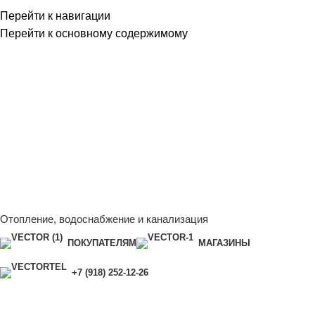
Перейти к навигации
Перейти к основному содержимому
Сейчас мы дорабатываем сайт, поэтому некоторые цены в
каталоге могут отличаться от актуальных.
Чтобы получить
полную и актуальную информацию, свяжитесь с нашим
менеджером - Алена +7 (918) 252-12-26
Сейчас мы дорабатываем сайт, поэтому некоторые цены в
каталоге могут отличаться от актуальных.
Чтобы получить
полную и актуальную информацию, свяжитесь с нашим
менеджером - Алена +7 (918) 252-12-26
Отопление, водоснабжение и канализация
ПОКУПАТЕЛЯМ
МАГАЗИНЫ
+7 (918) 252-12-26