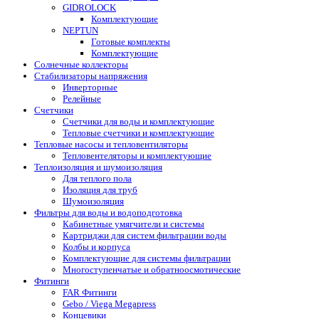
GIDROLOCK
Комплектующие
NEPTUN
Готовые комплекты
Комплектующие
Солнечные коллекторы
Стабилизаторы напряжения
Инверторные
Релейные
Счетчики
Счетчики для воды и комплектующие
Тепловые счетчики и комплектующие
Тепловые насосы и тепловентиляторы
Тепловентеляторы и комплектующие
Теплоизоляция и шумоизоляция
Для теплого пола
Изоляция для труб
Шумоизоляция
Фильтры для воды и водоподготовка
Кабинетные умягчители и системы
Картриджи для систем фильтрации воды
Колбы и корпуса
Комплектующие для системы фильтрации
Многоступенчатые и обратноосмотические
Фитинги
FAR Фитинги
Gebo / Viega Megapress
Концевики