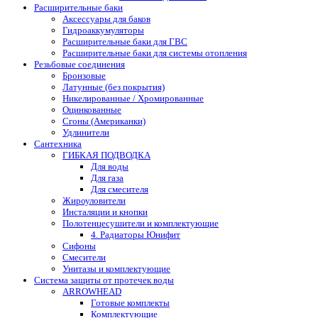
Расширительные баки
Аксессуары для баков
Гидроаккумуляторы
Расширительные баки для ГВС
Расширительные баки для системы отопления
Резьбовые соединения
Бронзовые
Латунные (без покрытия)
Никелированные / Хромированные
Оцинкованные
Сгоны (Американки)
Удлинители
Сантехника
ГИБКАЯ ПОДВОДКА
Для воды
Для газа
Для смесителя
Жироуловители
Инсталяции и кнопки
Полотенцесушители и комплектующие
4. Радиаторы Юнифит
Сифоны
Смесители
Унитазы и комплектующие
Система защиты от протечек воды
ARROWHEAD
Готовые комплекты
Комплектующие