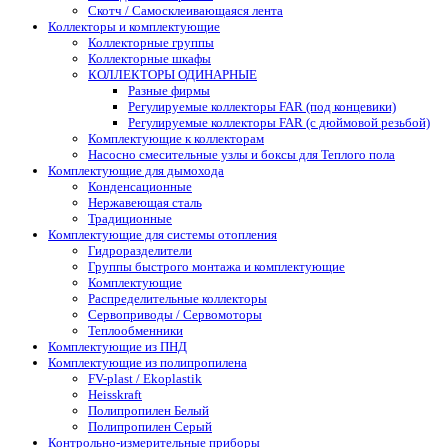
Скотч / Самосклеивающаяся лента
Коллекторы и комплектующие
Коллекторные группы
Коллекторные шкафы
КОЛЛЕКТОРЫ ОДИНАРНЫЕ
Разные фирмы
Регулируемые коллекторы FAR (под концевики)
Регулируемые коллекторы FAR (с дюймовой резьбой)
Комплектующие к коллекторам
Насосно смесительные узлы и боксы для Теплого пола
Комплектующие для дымохода
Конденсационные
Нержавеющая сталь
Традиционные
Комплектующие для системы отопления
Гидроразделители
Группы быстрого монтажа и комплектующие
Комплектующие
Распределительные коллекторы
Сервоприводы / Сервомоторы
Теплообменники
Комплектующие из ПНД
Комплектующие из полипропилена
FV-plast / Ekoplastik
Heisskraft
Полипропилен Белый
Полипропилен Серый
Контрольно-измерительные приборы