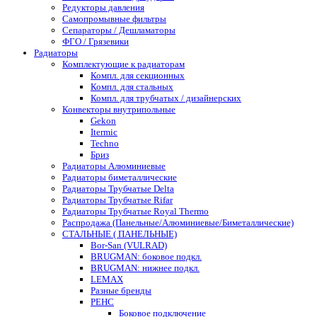
Редукторы давления
Самопромывные фильтры
Сепараторы / Дешламаторы
ФГО / Грязевики
Радиаторы
Комплектующие к радиаторам
Компл. для секционных
Компл. для стальных
Компл. для трубчатых / дизайнерских
Конвекторы внутрипольные
Gekon
Itermic
Techno
Бриз
Радиаторы Алюминиевые
Радиаторы биметаллические
Радиаторы Трубчатые Delta
Радиаторы Трубчатые Rifar
Радиаторы Трубчатые Royal Thermo
Распродажа (Панельные/Алюминиевые/Биметаллические)
СТАЛЬНЫЕ ( ПАНЕЛЬНЫЕ)
Bor-San (VULRAD)
BRUGMAN: боковое подкл.
BRUGMAN: нижнее подкл.
LEMAX
Разные бренды
РЕНС
Боковое подключение