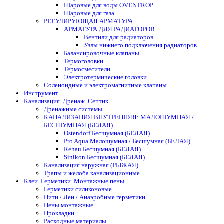
Шаровые для воды OVENTROP
Шаровые для газа
РЕГУЛИРУЮЩАЯ АРМАТУРА
АРМАТУРА ДЛЯ РАДИАТОРОВ
Вентили для радиаторов
Узлы нижнего подключения радиаторов
Балансировочные клапаны
Термоголовки
Термосмесители
Электротермические головки
Соленоидные и электромагнитные клапаны
Инструмент
Канализация. Дренаж. Септик
Дренажные системы
КАНАЛИЗАЦИЯ ВНУТРЕННЯЯ: МАЛОШУМНАЯ /
БЕСШУМНАЯ (БЕЛАЯ)
Ostendorf Бесшумная (БЕЛАЯ)
Pro Aqua Малошумная / Бесшумная (БЕЛАЯ)
Rehau Бесшумная (БЕЛАЯ)
Sinikon Бесшумная (БЕЛАЯ)
Канализация наружная (РЫЖАЯ)
Трапы и желоба канализационные
Клеи. Герметики. Монтажные пены
Герметики силиконовые
Нити / Лен / Анаэробные герметики
Пены монтажные
Прокладки
Расходные материалы