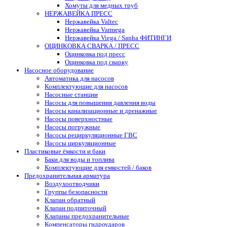
Хомуты для медных труб
НЕРЖАВЕЙКА ПРЕСС
Нержавейка Valtec
Нержавейка Varmega
Нержавейка Viega / Sanha ФИТИНГИ
ОЦИНКОВКА СВАРКА / ПРЕСС
Оцинковка под пресс
Оцинковка под сварку
Насосное оборудование
Автоматика для насосов
Комплектующие для насосов
Насосные станции
Насосы для повышения давления воды
Насосы канализационные и дренажные
Насосы поверхностные
Насосы погружные
Насосы рециркуляционные ГВС
Насосы циркуляционные
Пластиковые ёмкости и баки
Баки для воды и топлива
Комплектующие для емкостей / баков
Предохранительная арматура
Воздухоотводчики
Группы безопасности
Клапан обратный
Клапан подпиточный
Клапаны предохранительные
Компенсаторы гидроударов