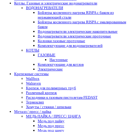
Котлы. Газовые и электрические водонагреватели
ВОДОНАГРЕВАТЕЛИ
Бойлеры косвенного нагрева RISPA с баком из
нержавеющей стали
Бойлеры косвенного нагрева RISPA с эмалированным
баком
Водонагреватели электрические накопительные
Водонагреватели электрические проточные
Колонки газовые проточные
Комплектующие для водонагревателей
КОТЛЫ
ГАЗОВЫЕ
Настенные
Комплектующие для котлов
Электрические
Крепежные системы
Wallbox
Walraven
Крепеж для полимерных труб
Различный крепеж
Расходники к газовым пистолетам FEDAST
Термоклип
Хомуты / стяжки / шпильки
Металл / пресс / пайка
МЕДЬ ПАЙКА / ПРЕСС/ ЦАНГА
Медь под пайку
Медь под пресс
Медь под цангу