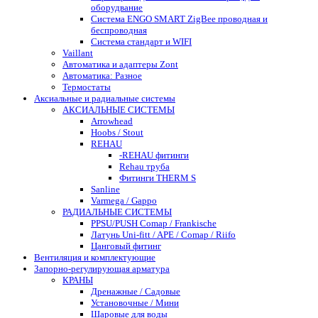
оборудвание
Система ENGO SMART ZigBee проводная и
беспроводная
Система стандарт и WIFI
Vaillant
Автоматика и адаптеры Zont
Автоматика: Разное
Термостаты
Аксиальные и радиальные системы
АКСИАЛЬНЫЕ СИСТЕМЫ
Arrowhead
Hoobs / Stout
REHAU
-REHAU фитинги
Rehau труба
Фитинги THERM S
Sanline
Varmega / Gappo
РАДИАЛЬНЫЕ СИСТЕМЫ
PPSU/PUSH Comap / Frankische
Латунь Uni-fitt / APE / Comap / Riifo
Цанговый фитинг
Вентиляция и комплектующие
Запорно-регулирующая арматура
КРАНЫ
Дренажные / Садовые
Установочные / Мини
Шаровые для воды