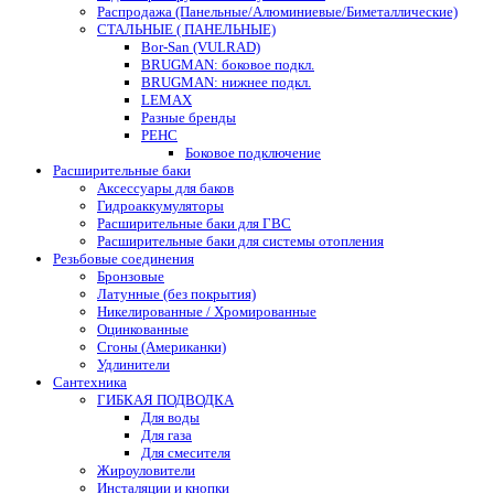
Распродажа (Панельные/Алюминиевые/Биметаллические)
СТАЛЬНЫЕ ( ПАНЕЛЬНЫЕ)
Bor-San (VULRAD)
BRUGMAN: боковое подкл.
BRUGMAN: нижнее подкл.
LEMAX
Разные бренды
РЕНС
Боковое подключение
Расширительные баки
Аксессуары для баков
Гидроаккумуляторы
Расширительные баки для ГВС
Расширительные баки для системы отопления
Резьбовые соединения
Бронзовые
Латунные (без покрытия)
Никелированные / Хромированные
Оцинкованные
Сгоны (Американки)
Удлинители
Сантехника
ГИБКАЯ ПОДВОДКА
Для воды
Для газа
Для смесителя
Жироуловители
Инсталяции и кнопки