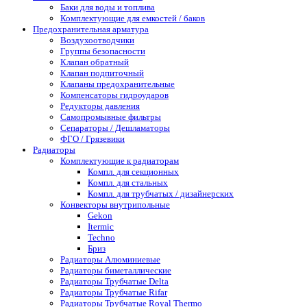
Баки для воды и топлива
Комплектующие для емкостей / баков
Предохранительная арматура
Воздухоотводчики
Группы безопасности
Клапан обратный
Клапан подпиточный
Клапаны предохранительные
Компенсаторы гидроударов
Редукторы давления
Самопромывные фильтры
Сепараторы / Дешламаторы
ФГО / Грязевики
Радиаторы
Комплектующие к радиаторам
Компл. для секционных
Компл. для стальных
Компл. для трубчатых / дизайнерских
Конвекторы внутрипольные
Gekon
Itermic
Techno
Бриз
Радиаторы Алюминиевые
Радиаторы биметаллические
Радиаторы Трубчатые Delta
Радиаторы Трубчатые Rifar
Радиаторы Трубчатые Royal Thermo