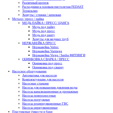
Различный крепеж
Расходники к газовым пистолетам FEDAST
Термоклип
Хомуты / стяжки / шпильки
Металл / пресс / пайка
МЕДЬ ПАЙКА / ПРЕСС/ ЦАНГА
Медь под пайку
Медь под пресс
Медь под цангу
Хомуты для медных труб
НЕРЖАВЕЙКА ПРЕСС
Нержавейка Valtec
Нержавейка Varmega
Нержавейка Viega / Sanha ФИТИНГИ
ОЦИНКОВКА СВАРКА / ПРЕСС
Оцинковка под пресс
Оцинковка под сварку
Насосное оборудование
Автоматика для насосов
Комплектующие для насосов
Насосные станции
Насосы для повышения давления воды
Насосы канализационные и дренажные
Насосы поверхностные
Насосы погружные
Насосы рециркуляционные ГВС
Насосы циркуляционные
Пластиковые ёмкости и баки