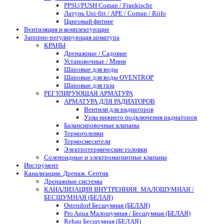
PPSU/PUSH Comap / Frankische
Латунь Uni-fitt / APE / Comap / Riifo
Цанговый фитинг
Вентиляция и комплектующие
Запорно-регулирующая арматура
КРАНЫ
Дренажные / Садовые
Установочные / Мини
Шаровые для воды
Шаровые для воды OVENTROP
Шаровые для газа
РЕГУЛИРУЮЩАЯ АРМАТУРА
АРМАТУРА ДЛЯ РАДИАТОРОВ
Вентили для радиаторов
Узлы нижнего подключения радиаторов
Балансировочные клапаны
Термоголовки
Термосмесители
Электротермические головки
Соленоидные и электромагнитные клапаны
Инструмент
Канализация. Дренаж. Септик
Дренажные системы
КАНАЛИЗАЦИЯ ВНУТРЕННЯЯ: МАЛОШУМНАЯ /
БЕСШУМНАЯ (БЕЛАЯ)
Ostendorf Бесшумная (БЕЛАЯ)
Pro Aqua Малошумная / Бесшумная (БЕЛАЯ)
Rehau Бесшумная (БЕЛАЯ)