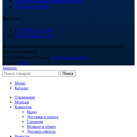
Политика конфиденциальности
Договор оферты
Контакты
+7 (918) 252-12-26
info@teploplas.com
Материалы на сайте имеют ознакомительный характер и не являются
публичной офертой.
© 2026 Теплоплас (Россия).
Все права защищены.
Создано
BOND
Закрыть
Поиск
Меню
Каталог
О компании
Монтаж
Клиентам
Назад
Доставка и оплата
Гарантия
Возврат и обмен
Договор оферты
Новости