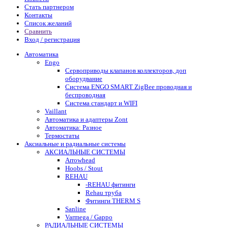
Стать партнером
Контакты
Список желаний
Сравнить
Вход / регистрация
Автоматика
Engo
Сервоприводы клапанов коллекторов, доп
оборудвание
Система ENGO SMART ZigBee проводная и
беспроводная
Система стандарт и WIFI
Vaillant
Автоматика и адаптеры Zont
Автоматика: Разное
Термостаты
Аксиальные и радиальные системы
АКСИАЛЬНЫЕ СИСТЕМЫ
Arrowhead
Hoobs / Stout
REHAU
-REHAU фитинги
Rehau труба
Фитинги THERM S
Sanline
Varmega / Gappo
РАДИАЛЬНЫЕ СИСТЕМЫ