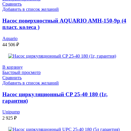
Сравнить
Добавить в список желаний
Насос поверхностный AQUARIO AMH-150-9р (4
пласт. колеса )
Aquario
44 506
₽
В корзину
Быстрый просмотр
Сравнить
Добавить в список желаний
Насос циркуляционный CP 25-40 180 (1г,
гарантия)
Unipump
2 925
₽