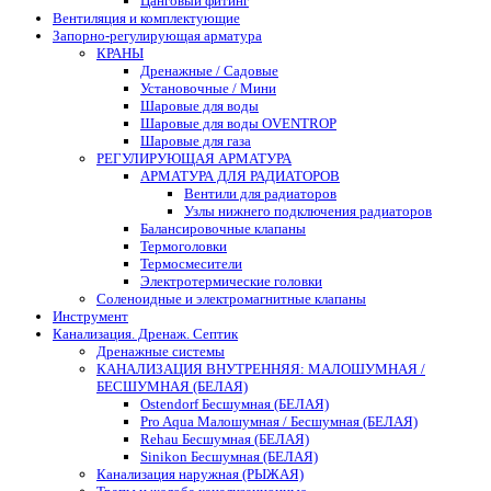
Цанговый фитинг
Вентиляция и комплектующие
Запорно-регулирующая арматура
КРАНЫ
Дренажные / Садовые
Установочные / Мини
Шаровые для воды
Шаровые для воды OVENTROP
Шаровые для газа
РЕГУЛИРУЮЩАЯ АРМАТУРА
АРМАТУРА ДЛЯ РАДИАТОРОВ
Вентили для радиаторов
Узлы нижнего подключения радиаторов
Балансировочные клапаны
Термоголовки
Термосмесители
Электротермические головки
Соленоидные и электромагнитные клапаны
Инструмент
Канализация. Дренаж. Септик
Дренажные системы
КАНАЛИЗАЦИЯ ВНУТРЕННЯЯ: МАЛОШУМНАЯ /
БЕСШУМНАЯ (БЕЛАЯ)
Ostendorf Бесшумная (БЕЛАЯ)
Pro Aqua Малошумная / Бесшумная (БЕЛАЯ)
Rehau Бесшумная (БЕЛАЯ)
Sinikon Бесшумная (БЕЛАЯ)
Канализация наружная (РЫЖАЯ)