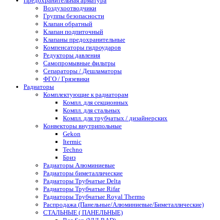
Предохранительная арматура
Воздухоотводчики
Группы безопасности
Клапан обратный
Клапан подпиточный
Клапаны предохранительные
Компенсаторы гидроударов
Редукторы давления
Самопромывные фильтры
Сепараторы / Дешламаторы
ФГО / Грязевики
Радиаторы
Комплектующие к радиаторам
Компл. для секционных
Компл. для стальных
Компл. для трубчатых / дизайнерских
Конвекторы внутрипольные
Gekon
Itermic
Techno
Бриз
Радиаторы Алюминиевые
Радиаторы биметаллические
Радиаторы Трубчатые Delta
Радиаторы Трубчатые Rifar
Радиаторы Трубчатые Royal Thermo
Распродажа (Панельные/Алюминиевые/Биметаллические)
СТАЛЬНЫЕ ( ПАНЕЛЬНЫЕ)