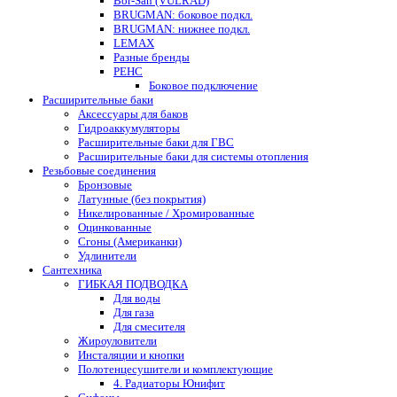
Bor-San (VULRAD)
BRUGMAN: боковое подкл.
BRUGMAN: нижнее подкл.
LEMAX
Разные бренды
РЕНС
Боковое подключение
Расширительные баки
Аксессуары для баков
Гидроаккумуляторы
Расширительные баки для ГВС
Расширительные баки для системы отопления
Резьбовые соединения
Бронзовые
Латунные (без покрытия)
Никелированные / Хромированные
Оцинкованные
Сгоны (Американки)
Удлинители
Сантехника
ГИБКАЯ ПОДВОДКА
Для воды
Для газа
Для смесителя
Жироуловители
Инсталяции и кнопки
Полотенцесушители и комплектующие
4. Радиаторы Юнифит