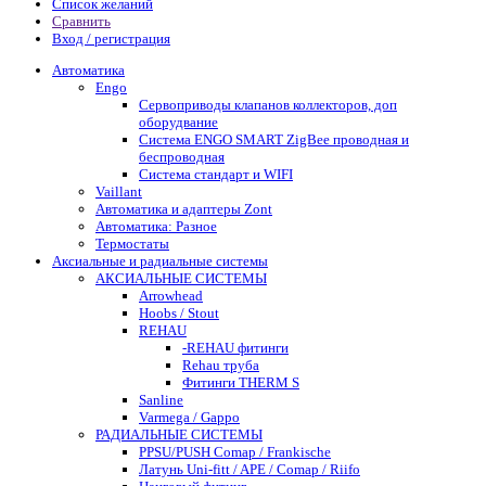
Список желаний
Сравнить
Вход / регистрация
Автоматика
Engo
Сервоприводы клапанов коллекторов, доп
оборудвание
Система ENGO SMART ZigBee проводная и
беспроводная
Система стандарт и WIFI
Vaillant
Автоматика и адаптеры Zont
Автоматика: Разное
Термостаты
Аксиальные и радиальные системы
АКСИАЛЬНЫЕ СИСТЕМЫ
Arrowhead
Hoobs / Stout
REHAU
-REHAU фитинги
Rehau труба
Фитинги THERM S
Sanline
Varmega / Gappo
РАДИАЛЬНЫЕ СИСТЕМЫ
PPSU/PUSH Comap / Frankische
Латунь Uni-fitt / APE / Comap / Riifo