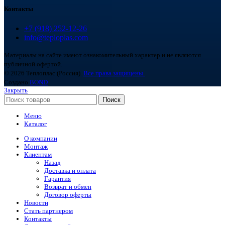
Контакты
+7 (918) 252-12-26
info@teploplas.com
Материалы на сайте имеют ознакомительный характер и не являются
публичной офертой.
© 2026 Теплоплас (Россия).
Все права защищены.
Создано
BOND
Закрыть
Поиск
Меню
Каталог
О компании
Монтаж
Клиентам
Назад
Доставка и оплата
Гарантия
Возврат и обмен
Договор оферты
Новости
Стать партнером
Контакты