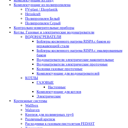
Комплектующие из ПНД
Комплектующие из полипропилена
FV-plast / Ekoplastik
Heisskraft
Полипропилен Белый
Полипропилен Серый
Контрольно-измерительные приборы
Котлы. Газовые и электрические водонагреватели
ВОДОНАГРЕВАТЕЛИ
Бойлеры косвенного нагрева RISPA с баком из
нержавеющей стали
Бойлеры косвенного нагрева RISPA с эмалированным
баком
Водонагреватели электрические накопительные
Водонагреватели электрические проточные
Колонки газовые проточные
Комплектующие для водонагревателей
КОТЛЫ
ГАЗОВЫЕ
Настенные
Комплектующие для котлов
Электрические
Крепежные системы
Wallbox
Walraven
Крепеж для полимерных труб
Различный крепеж
Расходники к газовым пистолетам FEDAST