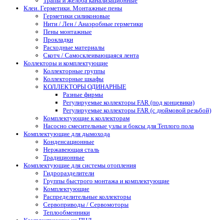
Трапы и желоба канализационные
Клеи. Герметики. Монтажные пены
Герметики силиконовые
Нити / Лен / Анаэробные герметики
Пены монтажные
Прокладки
Расходные материалы
Скотч / Самосклеивающаяся лента
Коллекторы и комплектующие
Коллекторные группы
Коллекторные шкафы
КОЛЛЕКТОРЫ ОДИНАРНЫЕ
Разные фирмы
Регулируемые коллекторы FAR (под концевики)
Регулируемые коллекторы FAR (с дюймовой резьбой)
Комплектующие к коллекторам
Насосно смесительные узлы и боксы для Теплого пола
Комплектующие для дымохода
Конденсационные
Нержавеющая сталь
Традиционные
Комплектующие для системы отопления
Гидроразделители
Группы быстрого монтажа и комплектующие
Комплектующие
Распределительные коллекторы
Сервоприводы / Сервомоторы
Теплообменники