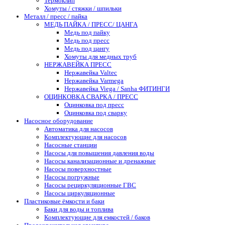
Термоклип
Хомуты / стяжки / шпильки
Металл / пресс / пайка
МЕДЬ ПАЙКА / ПРЕСС/ ЦАНГА
Медь под пайку
Медь под пресс
Медь под цангу
Хомуты для медных труб
НЕРЖАВЕЙКА ПРЕСС
Нержавейка Valtec
Нержавейка Varmega
Нержавейка Viega / Sanha ФИТИНГИ
ОЦИНКОВКА СВАРКА / ПРЕСС
Оцинковка под пресс
Оцинковка под сварку
Насосное оборудование
Автоматика для насосов
Комплектующие для насосов
Насосные станции
Насосы для повышения давления воды
Насосы канализационные и дренажные
Насосы поверхностные
Насосы погружные
Насосы рециркуляционные ГВС
Насосы циркуляционные
Пластиковые ёмкости и баки
Баки для воды и топлива
Комплектующие для емкостей / баков