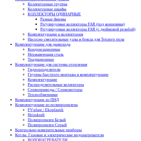
Коллекторные группы
Коллекторные шкафы
КОЛЛЕКТОРЫ ОДИНАРНЫЕ
Разные фирмы
Регулируемые коллекторы FAR (под концевики)
Регулируемые коллекторы FAR (с дюймовой резьбой)
Комплектующие к коллекторам
Насосно смесительные узлы и боксы для Теплого пола
Комплектующие для дымохода
Конденсационные
Нержавеющая сталь
Традиционные
Комплектующие для системы отопления
Гидроразделители
Группы быстрого монтажа и комплектующие
Комплектующие
Распределительные коллекторы
Сервоприводы / Сервомоторы
Теплообменники
Комплектующие из ПНД
Комплектующие из полипропилена
FV-plast / Ekoplastik
Heisskraft
Полипропилен Белый
Полипропилен Серый
Контрольно-измерительные приборы
Котлы. Газовые и электрические водонагреватели
ВОДОНАГРЕВАТЕЛИ