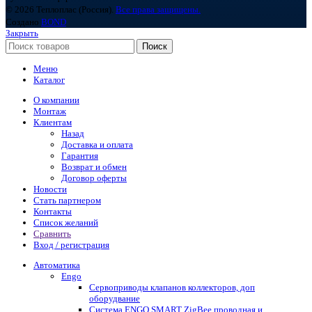
© 2026 Теплоплас (Россия).
Все права защищены.
Создано
BOND
Закрыть
Поиск
Меню
Каталог
О компании
Монтаж
Клиентам
Назад
Доставка и оплата
Гарантия
Возврат и обмен
Договор оферты
Новости
Стать партнером
Контакты
Список желаний
Сравнить
Вход / регистрация
Автоматика
Engo
Сервоприводы клапанов коллекторов, доп
оборудвание
Система ENGO SMART ZigBee проводная и