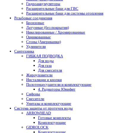
Гидроаккумуляторы
Расширительные баки для ГВС
Расширительные баки для системы отопления
Резьбовые соединения
Бронзовые
Латунные (без покрытия)
Никелированные / Хромированные
Оцинкованные
Сгоны (Американки)
Удлинители
Сантехника
ГИБКАЯ ПОДВОДКА
Для воды
Для газа
Для смесителя
Жироуловители
Инсталяции и кнопки
Полотенцесушители и комплектующие
4. Радиаторы Юнифит
Сифоны
Смесители
Унитазы и комплектующие
Система защиты от протечек воды
ARROWHEAD
Готовые комплекты
Комплектующие
GIDROLOCK
Комплектующие