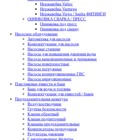
Нержавейка Valtec
Нержавейка Varmega
Нержавейка Viega / Sanha ФИТИНГИ
ОЦИНКОВКА СВАРКА / ПРЕСС
Оцинковка под пресс
Оцинковка под сварку
Насосное оборудование
Автоматика для насосов
Комплектующие для насосов
Насосные станции
Насосы для повышения давления воды
Насосы канализационные и дренажные
Насосы поверхностные
Насосы погружные
Насосы рециркуляционные ГВС
Насосы циркуляционные
Пластиковые ёмкости и баки
Баки для воды и топлива
Комплектующие для емкостей / баков
Предохранительная арматура
Воздухоотводчики
Группы безопасности
Клапан обратный
Клапан подпиточный
Клапаны предохранительные
Компенсаторы гидроударов
Редукторы давления
Самопромывные фильтры