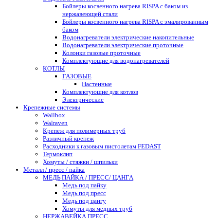
Бойлеры косвенного нагрева RISPA с баком из
нержавеющей стали
Бойлеры косвенного нагрева RISPA с эмалированным
баком
Водонагреватели электрические накопительные
Водонагреватели электрические проточные
Колонки газовые проточные
Комплектующие для водонагревателей
КОТЛЫ
ГАЗОВЫЕ
Настенные
Комплектующие для котлов
Электрические
Крепежные системы
Wallbox
Walraven
Крепеж для полимерных труб
Различный крепеж
Расходники к газовым пистолетам FEDAST
Термоклип
Хомуты / стяжки / шпильки
Металл / пресс / пайка
МЕДЬ ПАЙКА / ПРЕСС/ ЦАНГА
Медь под пайку
Медь под пресс
Медь под цангу
Хомуты для медных труб
НЕРЖАВЕЙКА ПРЕСС