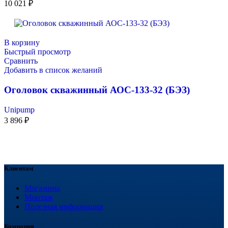
10 021
₽
В корзину
Быстрый просмотр
Сравнить
Добавить в список желаний
Оголовок скважинный АОС-133-32 (БЭЗ)
Unipump
3 896
₽
Клиентам
Магазины
Монтаж
Полезная информация
Компания