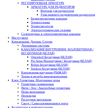
РЕГУЛИРУЮЩАЯ АРМАТУРА
АРМАТУРА ДЛЯ РАДИАТОРОВ
Вентили для радиаторов
Узлы нижнего подключения радиаторов
Балансировочные клапаны
Термоголовки
Термосмесители
Электротермические головки
Соленоидные и электромагнитные клапаны
Инструмент
Канализация. Дренаж. Септик
Дренажные системы
КАНАЛИЗАЦИЯ ВНУТРЕННЯЯ: МАЛОШУМНАЯ /
БЕСШУМНАЯ (БЕЛАЯ)
Ostendorf Бесшумная (БЕЛАЯ)
Pro Aqua Малошумная / Бесшумная (БЕЛАЯ)
Rehau Бесшумная (БЕЛАЯ)
Sinikon Бесшумная (БЕЛАЯ)
Канализация наружная (РЫЖАЯ)
Трапы и желоба канализационные
Клеи. Герметики. Монтажные пены
Герметики силиконовые
Нити / Лен / Анаэробные герметики
Пены монтажные
Прокладки
Расходные материалы
Скотч / Самосклеивающаяся лента
Коллекторы и комплектующие