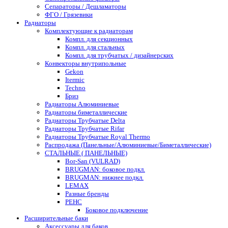
Сепараторы / Дешламаторы
ФГО / Грязевики
Радиаторы
Комплектующие к радиаторам
Компл. для секционных
Компл. для стальных
Компл. для трубчатых / дизайнерских
Конвекторы внутрипольные
Gekon
Itermic
Techno
Бриз
Радиаторы Алюминиевые
Радиаторы биметаллические
Радиаторы Трубчатые Delta
Радиаторы Трубчатые Rifar
Радиаторы Трубчатые Royal Thermo
Распродажа (Панельные/Алюминиевые/Биметаллические)
СТАЛЬНЫЕ ( ПАНЕЛЬНЫЕ)
Bor-San (VULRAD)
BRUGMAN: боковое подкл.
BRUGMAN: нижнее подкл.
LEMAX
Разные бренды
РЕНС
Боковое подключение
Расширительные баки
Аксессуары для баков