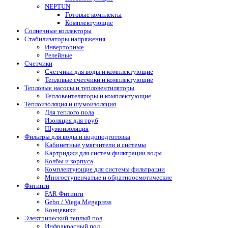
NEPTUN
Готовые комплекты
Комплектующие
Солнечные коллекторы
Стабилизаторы напряжения
Инверторные
Релейные
Счетчики
Счетчики для воды и комплектующие
Тепловые счетчики и комплектующие
Тепловые насосы и тепловентиляторы
Тепловентеляторы и комплектующие
Теплоизоляция и шумоизоляция
Для теплого пола
Изоляция для труб
Шумоизоляция
Фильтры для воды и водоподготовка
Кабинетные умягчители и системы
Картриджи для систем фильтрации воды
Колбы и корпуса
Комплектующие для системы фильтрации
Многоступенчатые и обратноосмотические
Фитинги
FAR Фитинги
Gebo / Viega Megapress
Концевики
Электрический теплый пол
Инфракрасный пол