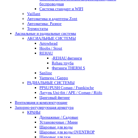
беспроводная
Система стандарт и WIFI
Vaillant
Автоматика и адаптеры Zont
Автоматика: Разное
Термостаты
Аксиальные и радиальные системы
АКСИАЛЬНЫЕ СИСТЕМЫ
Arrowhead
Hoobs / Stout
REHAU
-REHAU фитинги
Rehau труба
Фитинги THERM S
Sanline
Varmega / Gappo
РАДИАЛЬНЫЕ СИСТЕМЫ
PPSU/PUSH Comap / Frankische
Латунь Uni-fitt / APE / Comap / Riifo
Цанговый фитинг
Вентиляция и комплектующие
Запорно-регулирующая арматура
КРАНЫ
Дренажные / Садовые
Установочные / Мини
Шаровые для воды
Шаровые для воды OVENTROP
Шаровые для газа