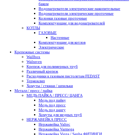
баком
Водонагреватели электрические накопительные
Водонагреватели электрические проточные
Колонки газовые проточные
Комплектующие для водонагревателей
КОТЛЫ
ГАЗОВЫЕ
Настенные
Комплектующие для котлов
Электрические
Крепежные системы
Wallbox
Walraven
Крепеж для полимерных труб
Различный крепеж
Расходники к газовым пистолетам FEDAST
Термоклип
Хомуты / стяжки / шпильки
Металл / пресс / пайка
МЕДЬ ПАЙКА / ПРЕСС/ ЦАНГА
Медь под пайку
Медь под пресс
Медь под цангу
Хомуты для медных труб
НЕРЖАВЕЙКА ПРЕСС
Нержавейка Valtec
Нержавейка Varmega
Нержавейка Viega / Sanha ФИТИНГИ