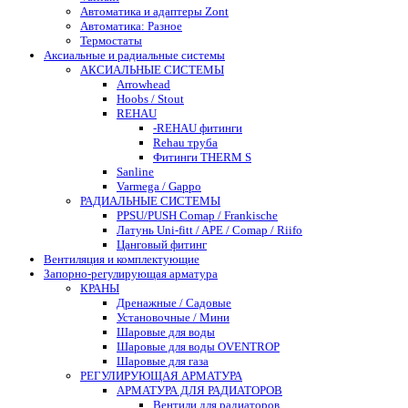
Автоматика и адаптеры Zont
Автоматика: Разное
Термостаты
Аксиальные и радиальные системы
АКСИАЛЬНЫЕ СИСТЕМЫ
Arrowhead
Hoobs / Stout
REHAU
-REHAU фитинги
Rehau труба
Фитинги THERM S
Sanline
Varmega / Gappo
РАДИАЛЬНЫЕ СИСТЕМЫ
PPSU/PUSH Comap / Frankische
Латунь Uni-fitt / APE / Comap / Riifo
Цанговый фитинг
Вентиляция и комплектующие
Запорно-регулирующая арматура
КРАНЫ
Дренажные / Садовые
Установочные / Мини
Шаровые для воды
Шаровые для воды OVENTROP
Шаровые для газа
РЕГУЛИРУЮЩАЯ АРМАТУРА
АРМАТУРА ДЛЯ РАДИАТОРОВ
Вентили для радиаторов