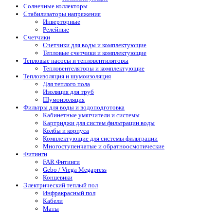
Солнечные коллекторы
Стабилизаторы напряжения
Инверторные
Релейные
Счетчики
Счетчики для воды и комплектующие
Тепловые счетчики и комплектующие
Тепловые насосы и тепловентиляторы
Тепловентеляторы и комплектующие
Теплоизоляция и шумоизоляция
Для теплого пола
Изоляция для труб
Шумоизоляция
Фильтры для воды и водоподготовка
Кабинетные умягчители и системы
Картриджи для систем фильтрации воды
Колбы и корпуса
Комплектующие для системы фильтрации
Многоступенчатые и обратноосмотические
Фитинги
FAR Фитинги
Gebo / Viega Megapress
Концевики
Электрический теплый пол
Инфракрасный пол
Кабели
Маты