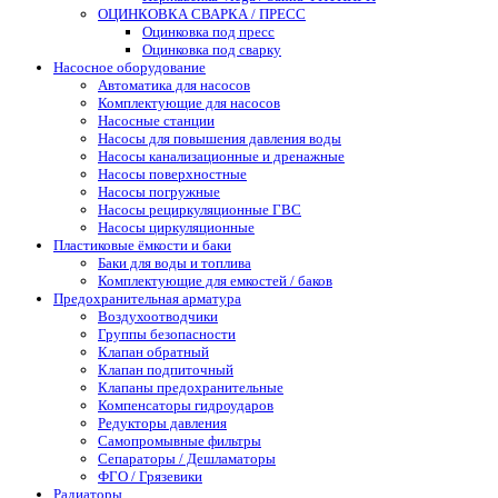
ОЦИНКОВКА СВАРКА / ПРЕСС
Оцинковка под пресс
Оцинковка под сварку
Насосное оборудование
Автоматика для насосов
Комплектующие для насосов
Насосные станции
Насосы для повышения давления воды
Насосы канализационные и дренажные
Насосы поверхностные
Насосы погружные
Насосы рециркуляционные ГВС
Насосы циркуляционные
Пластиковые ёмкости и баки
Баки для воды и топлива
Комплектующие для емкостей / баков
Предохранительная арматура
Воздухоотводчики
Группы безопасности
Клапан обратный
Клапан подпиточный
Клапаны предохранительные
Компенсаторы гидроударов
Редукторы давления
Самопромывные фильтры
Сепараторы / Дешламаторы
ФГО / Грязевики
Радиаторы