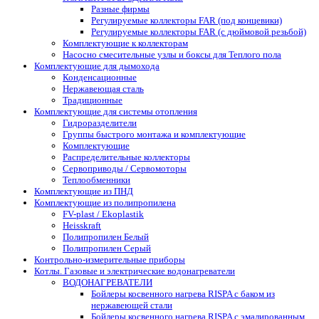
Разные фирмы
Регулируемые коллекторы FAR (под концевики)
Регулируемые коллекторы FAR (с дюймовой резьбой)
Комплектующие к коллекторам
Насосно смесительные узлы и боксы для Теплого пола
Комплектующие для дымохода
Конденсационные
Нержавеющая сталь
Традиционные
Комплектующие для системы отопления
Гидроразделители
Группы быстрого монтажа и комплектующие
Комплектующие
Распределительные коллекторы
Сервоприводы / Сервомоторы
Теплообменники
Комплектующие из ПНД
Комплектующие из полипропилена
FV-plast / Ekoplastik
Heisskraft
Полипропилен Белый
Полипропилен Серый
Контрольно-измерительные приборы
Котлы. Газовые и электрические водонагреватели
ВОДОНАГРЕВАТЕЛИ
Бойлеры косвенного нагрева RISPA с баком из
нержавеющей стали
Бойлеры косвенного нагрева RISPA с эмалированным