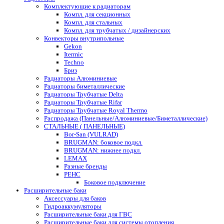
Комплектующие к радиаторам
Компл. для секционных
Компл. для стальных
Компл. для трубчатых / дизайнерских
Конвекторы внутрипольные
Gekon
Itermic
Techno
Бриз
Радиаторы Алюминиевые
Радиаторы биметаллические
Радиаторы Трубчатые Delta
Радиаторы Трубчатые Rifar
Радиаторы Трубчатые Royal Thermo
Распродажа (Панельные/Алюминиевые/Биметаллические)
СТАЛЬНЫЕ ( ПАНЕЛЬНЫЕ)
Bor-San (VULRAD)
BRUGMAN: боковое подкл.
BRUGMAN: нижнее подкл.
LEMAX
Разные бренды
РЕНС
Боковое подключение
Расширительные баки
Аксессуары для баков
Гидроаккумуляторы
Расширительные баки для ГВС
Расширительные баки для системы отопления