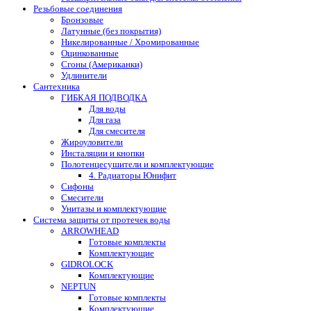
Резьбовые соединения
Бронзовые
Латунные (без покрытия)
Никелированные / Хромированные
Оцинкованные
Сгоны (Американки)
Удлинители
Сантехника
ГИБКАЯ ПОДВОДКА
Для воды
Для газа
Для смесителя
Жироуловители
Инсталяции и кнопки
Полотенцесушители и комплектующие
4. Радиаторы Юнифит
Сифоны
Смесители
Унитазы и комплектующие
Система защиты от протечек воды
ARROWHEAD
Готовые комплекты
Комплектующие
GIDROLOCK
Комплектующие
NEPTUN
Готовые комплекты
Комплектующие