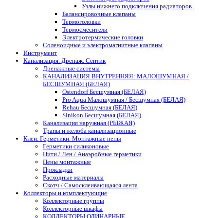
Узлы нижнего подключения радиаторов
Балансировочные клапаны
Термоголовки
Термосмесители
Электротермические головки
Соленоидные и электромагнитные клапаны
Инструмент
Канализация. Дренаж. Септик
Дренажные системы
КАНАЛИЗАЦИЯ ВНУТРЕННЯЯ: МАЛОШУМНАЯ /
БЕСШУМНАЯ (БЕЛАЯ)
Ostendorf Бесшумная (БЕЛАЯ)
Pro Aqua Малошумная / Бесшумная (БЕЛАЯ)
Rehau Бесшумная (БЕЛАЯ)
Sinikon Бесшумная (БЕЛАЯ)
Канализация наружная (РЫЖАЯ)
Трапы и желоба канализационные
Клеи. Герметики. Монтажные пены
Герметики силиконовые
Нити / Лен / Анаэробные герметики
Пены монтажные
Прокладки
Расходные материалы
Скотч / Самосклеивающаяся лента
Коллекторы и комплектующие
Коллекторные группы
Коллекторные шкафы
КОЛЛЕКТОРЫ ОДИНАРНЫЕ