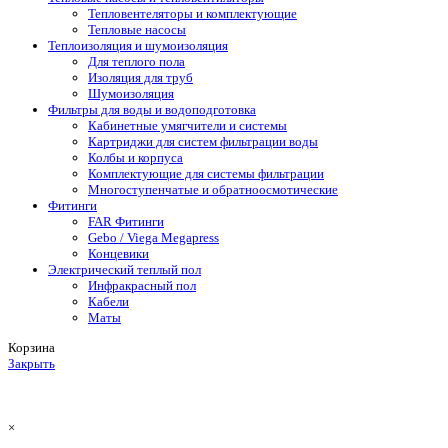
Тепловентеляторы и комплектующие
Тепловые насосы
Теплоизоляция и шумоизоляция
Для теплого пола
Изоляция для труб
Шумоизоляция
Фильтры для воды и водоподготовка
Кабинетные умягчители и системы
Картриджи для систем фильтрации воды
Колбы и корпуса
Комплектующие для системы фильтрации
Многоступенчатые и обратноосмотические
Фитинги
FAR Фитинги
Gebo / Viega Megapress
Концевики
Электрический теплый пол
Инфракрасный пол
Кабели
Маты
Корзина
Закрыть
×