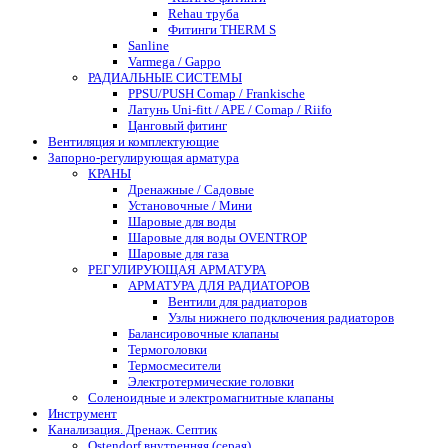
Rehau труба
Фитинги THERM S
Sanline
Varmega / Gappo
РАДИАЛЬНЫЕ СИСТЕМЫ
PPSU/PUSH Comap / Frankische
Латунь Uni-fitt / APE / Comap / Riifo
Цанговый фитинг
Вентиляция и комплектующие
Запорно-регулирующая арматура
КРАНЫ
Дренажные / Садовые
Установочные / Мини
Шаровые для воды
Шаровые для воды OVENTROP
Шаровые для газа
РЕГУЛИРУЮЩАЯ АРМАТУРА
АРМАТУРА ДЛЯ РАДИАТОРОВ
Вентили для радиаторов
Узлы нижнего подключения радиаторов
Балансировочные клапаны
Термоголовки
Термосмесители
Электротермические головки
Соленоидные и электромагнитные клапаны
Инструмент
Канализация. Дренаж. Септик
Ostendorf внутренняя (серая)