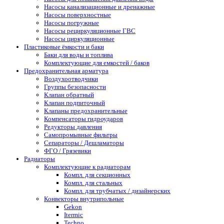
Насосы канализационные и дренажные
Насосы поверхностные
Насосы погружные
Насосы рециркуляционные ГВС
Насосы циркуляционные
Пластиковые ёмкости и баки
Баки для воды и топлива
Комплектующие для емкостей / баков
Предохранительная арматура
Воздухоотводчики
Группы безопасности
Клапан обратный
Клапан подпиточный
Клапаны предохранительные
Компенсаторы гидроударов
Редукторы давления
Самопромывные фильтры
Сепараторы / Дешламаторы
ФГО / Грязевики
Радиаторы
Комплектующие к радиаторам
Компл. для секционных
Компл. для стальных
Компл. для трубчатых / дизайнерских
Конвекторы внутрипольные
Gekon
Itermic
Techno