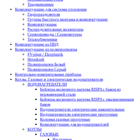
Традиционные
Комплектующие для системы отопления
Гидроразделители
Группы быстрого монтажа и комплектующие
Комплектующие
Распределительные коллекторы
Сервоприводы / Сервомоторы
Теплообменники
Комплектующие из ПНД
Комплектующие из полипропилена
FV-plast / Ekoplastik
Heisskraft
Полипропилен Белый
Полипропилен Серый
Контрольно-измерительные приборы
Котлы. Газовые и электрические водонагреватели
ВОДОНАГРЕВАТЕЛИ
Бойлеры косвенного нагрева RISPA с баком из
нержавеющей стали
Бойлеры косвенного нагрева RISPA с эмалированным
баком
Водонагреватели электрические накопительные
Водонагреватели электрические проточные
Колонки газовые проточные
Комплектующие для водонагревателей
КОТЛЫ
ГАЗОВЫЕ
Настенные