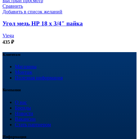
Быстрый просмотр
Сравнить
Добавить в список желаний
Угол медь НР 18 х 3/4″ пайка
Viega
435
₽
Клиентам
Магазины
Монтаж
Полезная информация
Компания
О нас
Бренды
Новости
Вакансии
Стать партнером
Информация