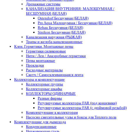
Дренажные системы
КАНАЛИЗАЦИЯ ВНУТРЕННЯЯ: МАЛОШУМНАЯ /
БЕСШУМНАЯ (БЕЛАЯ)
Ostendorf Бесшумная (БЕЛАЯ)
Pro Aqua Малошумная / Бесшумная (БЕЛАЯ)
Rehau Бесшумная (БЕЛАЯ)
Sinikon Бесшумная (БЕЛАЯ)
Канализация наружная (РЫЖАЯ)
Трапы и желоба канализационные
Клеи. Герметики. Монтажные пены
Герметики силиконовые
Нити / Лен / Анаэробные герметики
Пены монтажные
Прокладки
Расходные материалы
Скотч / Самосклеивающаяся лента
Коллекторы и комплектующие
Коллекторные группы
Коллекторные шкафы
КОЛЛЕКТОРЫ ОДИНАРНЫЕ
Разные фирмы
Регулируемые коллекторы FAR (под концевики)
Регулируемые коллекторы FAR (с дюймовой резьбой)
Комплектующие к коллекторам
Насосно смесительные узлы и боксы для Теплого пола
Комплектующие для дымохода
Конденсационные
Нержавеющая сталь