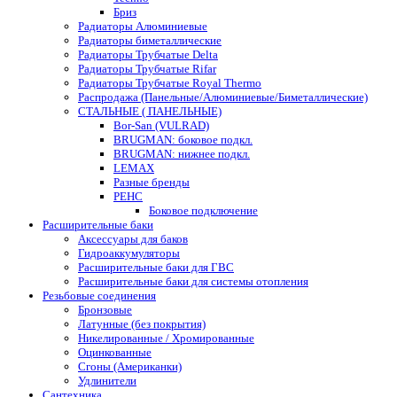
Бриз
Радиаторы Алюминиевые
Радиаторы биметаллические
Радиаторы Трубчатые Delta
Радиаторы Трубчатые Rifar
Радиаторы Трубчатые Royal Thermo
Распродажа (Панельные/Алюминиевые/Биметаллические)
СТАЛЬНЫЕ ( ПАНЕЛЬНЫЕ)
Bor-San (VULRAD)
BRUGMAN: боковое подкл.
BRUGMAN: нижнее подкл.
LEMAX
Разные бренды
РЕНС
Боковое подключение
Расширительные баки
Аксессуары для баков
Гидроаккумуляторы
Расширительные баки для ГВС
Расширительные баки для системы отопления
Резьбовые соединения
Бронзовые
Латунные (без покрытия)
Никелированные / Хромированные
Оцинкованные
Сгоны (Американки)
Удлинители
Сантехника