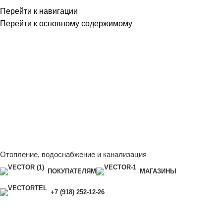
Перейти к навигации
Перейти к основному содержимому
Сейчас мы дорабатываем сайт, поэтому некоторые цены в
каталоге могут отличаться от актуальных.
Чтобы получить
полную и актуальную информацию, свяжитесь с нашим
менеджером - Алена +7 (918) 252-12-26
Сейчас мы дорабатываем сайт, поэтому некоторые цены в
каталоге могут отличаться от актуальных.
Чтобы получить
полную и актуальную информацию, свяжитесь с нашим
менеджером - Алена +7 (918) 252-12-26
Отопление, водоснабжение и канализация
ПОКУПАТЕЛЯМ
МАГАЗИНЫ
+7 (918) 252-12-26