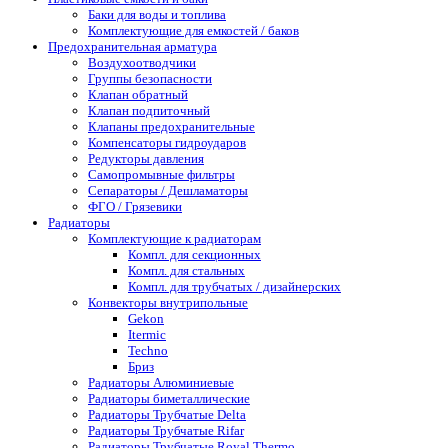
Баки для воды и топлива
Комплектующие для емкостей / баков
Предохранительная арматура
Воздухоотводчики
Группы безопасности
Клапан обратный
Клапан подпиточный
Клапаны предохранительные
Компенсаторы гидроударов
Редукторы давления
Самопромывные фильтры
Сепараторы / Дешламаторы
ФГО / Грязевики
Радиаторы
Комплектующие к радиаторам
Компл. для секционных
Компл. для стальных
Компл. для трубчатых / дизайнерских
Конвекторы внутрипольные
Gekon
Itermic
Techno
Бриз
Радиаторы Алюминиевые
Радиаторы биметаллические
Радиаторы Трубчатые Delta
Радиаторы Трубчатые Rifar
Радиаторы Трубчатые Royal Thermo