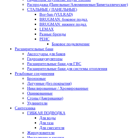
Распродажа (Панельные/Алюминиевые/Биметаллические)
СТАЛЬНЫЕ ( ПАНЕЛЬНЫЕ)
Bor-San (VULRAD)
BRUGMAN: боковое подкл.
BRUGMAN: нижнее подкл.
LEMAX
Разные бренды
РЕНС
Боковое подключение
Расширительные баки
Аксессуары для баков
Гидроаккумуляторы
Расширительные баки для ГВС
Расширительные баки для системы отопления
Резьбовые соединения
Бронзовые
Латунные (без покрытия)
Никелированные / Хромированные
Оцинкованные
Сгоны (Американки)
Удлинители
Сантехника
ГИБКАЯ ПОДВОДКА
Для воды
Для газа
Для смесителя
Жироуловители
Инсталяции и кнопки