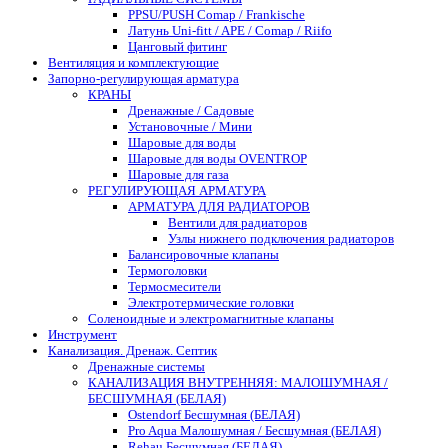
PPSU/PUSH Comap / Frankische
Латунь Uni-fitt / APE / Comap / Riifo
Цанговый фитинг
Вентиляция и комплектующие
Запорно-регулирующая арматура
КРАНЫ
Дренажные / Садовые
Установочные / Мини
Шаровые для воды
Шаровые для воды OVENTROP
Шаровые для газа
РЕГУЛИРУЮЩАЯ АРМАТУРА
АРМАТУРА ДЛЯ РАДИАТОРОВ
Вентили для радиаторов
Узлы нижнего подключения радиаторов
Балансировочные клапаны
Термоголовки
Термосмесители
Электротермические головки
Соленоидные и электромагнитные клапаны
Инструмент
Канализация. Дренаж. Септик
Дренажные системы
КАНАЛИЗАЦИЯ ВНУТРЕННЯЯ: МАЛОШУМНАЯ /
БЕСШУМНАЯ (БЕЛАЯ)
Ostendorf Бесшумная (БЕЛАЯ)
Pro Aqua Малошумная / Бесшумная (БЕЛАЯ)
Rehau Бесшумная (БЕЛАЯ)