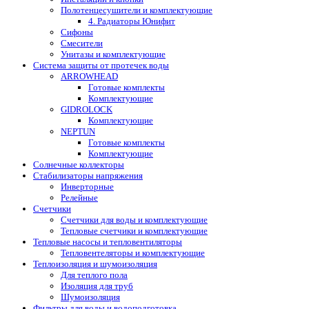
Полотенцесушители и комплектующие
4. Радиаторы Юнифит
Сифоны
Смесители
Унитазы и комплектующие
Система защиты от протечек воды
ARROWHEAD
Готовые комплекты
Комплектующие
GIDROLOCK
Комплектующие
NEPTUN
Готовые комплекты
Комплектующие
Солнечные коллекторы
Стабилизаторы напряжения
Инверторные
Релейные
Счетчики
Счетчики для воды и комплектующие
Тепловые счетчики и комплектующие
Тепловые насосы и тепловентиляторы
Тепловентеляторы и комплектующие
Теплоизоляция и шумоизоляция
Для теплого пола
Изоляция для труб
Шумоизоляция
Фильтры для воды и водоподготовка