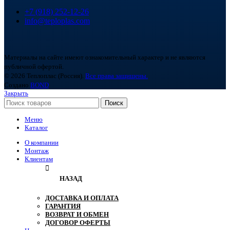
+7 (918) 252-12-26
info@teploplas.com
Материалы на сайте имеют ознакомительный характер и не являются
публичной офертой.
© 2026 Теплоплас (Россия).
Все права защищены.
Создано
BOND
Закрыть
Поиск
Меню
Каталог
О компании
Монтаж
Клиентам
НАЗАД
ДОСТАВКА И ОПЛАТА
ГАРАНТИЯ
ВОЗВРАТ И ОБМЕН
ДОГОВОР ОФЕРТЫ