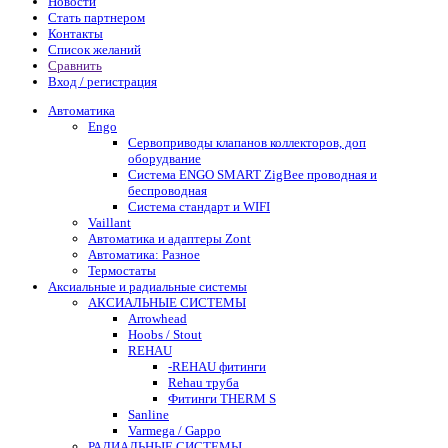
Новости
Стать партнером
Контакты
Список желаний
Сравнить
Вход / регистрация
Автоматика
Engo
Сервоприводы клапанов коллекторов, доп
оборудвание
Система ENGO SMART ZigBee проводная и
беспроводная
Система стандарт и WIFI
Vaillant
Автоматика и адаптеры Zont
Автоматика: Разное
Термостаты
Аксиальные и радиальные системы
АКСИАЛЬНЫЕ СИСТЕМЫ
Arrowhead
Hoobs / Stout
REHAU
-REHAU фитинги
Rehau труба
Фитинги THERM S
Sanline
Varmega / Gappo
РАДИАЛЬНЫЕ СИСТЕМЫ