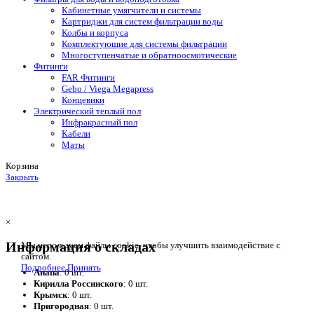
Кабинетные умягчители и системы
Картриджи для систем фильтрации воды
Колбы и корпуса
Комплектующие для системы фильтрации
Многоступенчатые и обратноосмотические
Фитинги
FAR Фитинги
Gebo / Viega Megapress
Концевики
Электрический теплый пол
Инфракрасный пол
Кабели
Маты
Корзина
Закрыть
×
Информация о складах
Мы используем файлы cookie, чтобы улучшить взаимодействие с
сайтом.
Подробнее
Принять
Анапа
: 0 шт.
Кирилла Россинского
: 0 шт.
Крымск
: 0 шт.
Пригородная
: 0 шт.