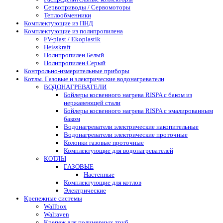
Сервоприводы / Сервомоторы
Теплообменники
Комплектующие из ПНД
Комплектующие из полипропилена
FV-plast / Ekoplastik
Heisskraft
Полипропилен Белый
Полипропилен Серый
Контрольно-измерительные приборы
Котлы. Газовые и электрические водонагреватели
ВОДОНАГРЕВАТЕЛИ
Бойлеры косвенного нагрева RISPA с баком из
нержавеющей стали
Бойлеры косвенного нагрева RISPA с эмалированным
баком
Водонагреватели электрические накопительные
Водонагреватели электрические проточные
Колонки газовые проточные
Комплектующие для водонагревателей
КОТЛЫ
ГАЗОВЫЕ
Настенные
Комплектующие для котлов
Электрические
Крепежные системы
Wallbox
Walraven
Крепеж для полимерных труб