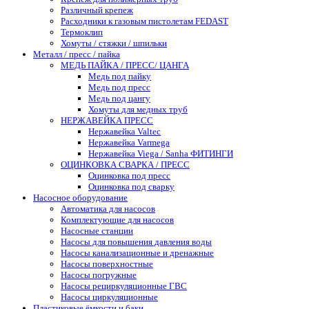
Различный крепеж
Расходники к газовым пистолетам FEDAST
Термоклип
Хомуты / стяжки / шпильки
Металл / пресс / пайка
МЕДЬ ПАЙКА / ПРЕСС/ ЦАНГА
Медь под пайку
Медь под пресс
Медь под цангу
Хомуты для медных труб
НЕРЖАВЕЙКА ПРЕСС
Нержавейка Valtec
Нержавейка Varmega
Нержавейка Viega / Sanha ФИТИНГИ
ОЦИНКОВКА СВАРКА / ПРЕСС
Оцинковка под пресс
Оцинковка под сварку
Насосное оборудование
Автоматика для насосов
Комплектующие для насосов
Насосные станции
Насосы для повышения давления воды
Насосы канализационные и дренажные
Насосы поверхностные
Насосы погружные
Насосы рециркуляционные ГВС
Насосы циркуляционные
Пластиковые ёмкости и баки