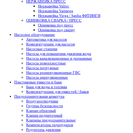
НЕРЖАВЕЙКА ПРЕСС
Нержавейка Valtec
Нержавейка Varmega
Нержавейка Viega / Sanha ФИТИНГИ
ОЦИНКОВКА СВАРКА / ПРЕСС
Оцинковка под пресс
Оцинковка под сварку
Насосное оборудование
Автоматика для насосов
Комплектующие для насосов
Насосные станции
Насосы для повышения давления воды
Насосы канализационные и дренажные
Насосы поверхностные
Насосы погружные
Насосы рециркуляционные ГВС
Насосы циркуляционные
Пластиковые ёмкости и баки
Баки для воды и топлива
Комплектующие для емкостей / баков
Предохранительная арматура
Воздухоотводчики
Группы безопасности
Клапан обратный
Клапан подпиточный
Клапаны предохранительные
Компенсаторы гидроударов
Редукторы давления