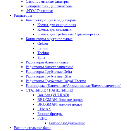
Самопромывные фильтры
Сепараторы / Дешламаторы
ФГО / Грязевики
Радиаторы
Комплектующие к радиаторам
Компл. для секционных
Компл. для стальных
Компл. для трубчатых / дизайнерских
Конвекторы внутрипольные
Gekon
Itermic
Techno
Бриз
Радиаторы Алюминиевые
Радиаторы биметаллические
Радиаторы Трубчатые Delta
Радиаторы Трубчатые Rifar
Радиаторы Трубчатые Royal Thermo
Распродажа (Панельные/Алюминиевые/Биметаллические)
СТАЛЬНЫЕ ( ПАНЕЛЬНЫЕ)
Bor-San (VULRAD)
BRUGMAN: боковое подкл.
BRUGMAN: нижнее подкл.
LEMAX
Разные бренды
РЕНС
Боковое подключение
Расширительные баки