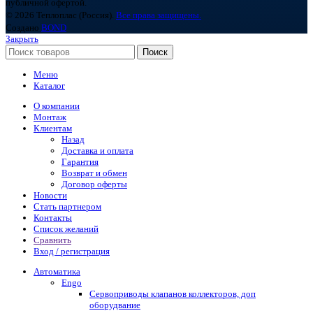
публичной офертой.
© 2026 Теплоплас (Россия).
Все права защищены.
Создано
BOND
Закрыть
Поиск
Меню
Каталог
О компании
Монтаж
Клиентам
Назад
Доставка и оплата
Гарантия
Возврат и обмен
Договор оферты
Новости
Стать партнером
Контакты
Список желаний
Сравнить
Вход / регистрация
Автоматика
Engo
Сервоприводы клапанов коллекторов, доп
оборудвание