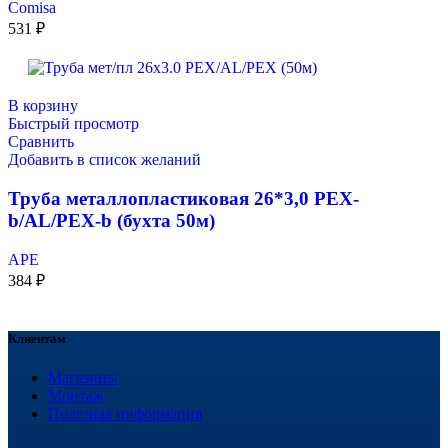
Comisa
531
₽
В корзину
Быстрый просмотр
Сравнить
Добавить в список желаний
Труба металлопластиковая 26*3,0 PEX-
b/AL/PEX-b (бухта 50м)
APE
384
₽
Клиентам
Магазины
Монтаж
Полезная информация