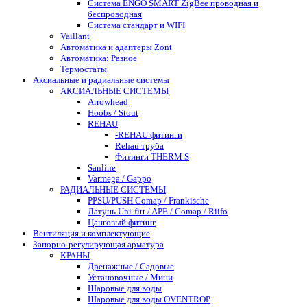
Система ENGO SMART ZigBee проводная и
беспроводная
Система стандарт и WIFI
Vaillant
Автоматика и адаптеры Zont
Автоматика: Разное
Термостаты
Аксиальные и радиальные системы
АКСИАЛЬНЫЕ СИСТЕМЫ
Arrowhead
Hoobs / Stout
REHAU
-REHAU фитинги
Rehau труба
Фитинги THERM S
Sanline
Varmega / Gappo
РАДИАЛЬНЫЕ СИСТЕМЫ
PPSU/PUSH Comap / Frankische
Латунь Uni-fitt / APE / Comap / Riifo
Цанговый фитинг
Вентиляция и комплектующие
Запорно-регулирующая арматура
КРАНЫ
Дренажные / Садовые
Установочные / Мини
Шаровые для воды
Шаровые для воды OVENTROP