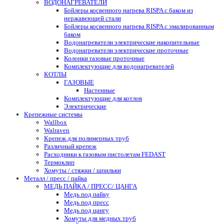
ВОДОНАГРЕВАТЕЛИ
Бойлеры косвенного нагрева RISPA с баком из
нержавеющей стали
Бойлеры косвенного нагрева RISPA с эмалированным
баком
Водонагреватели электрические накопительные
Водонагреватели электрические проточные
Колонки газовые проточные
Комплектующие для водонагревателей
КОТЛЫ
ГАЗОВЫЕ
Настенные
Комплектующие для котлов
Электрические
Крепежные системы
Wallbox
Walraven
Крепеж для полимерных труб
Различный крепеж
Расходники к газовым пистолетам FEDAST
Термоклип
Хомуты / стяжки / шпильки
Металл / пресс / пайка
МЕДЬ ПАЙКА / ПРЕСС/ ЦАНГА
Медь под пайку
Медь под пресс
Медь под цангу
Хомуты для медных труб