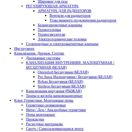
Шаровые для газа
РЕГУЛИРУЮЩАЯ АРМАТУРА
АРМАТУРА ДЛЯ РАДИАТОРОВ
Вентили для радиаторов
Узлы нижнего подключения радиаторов
Балансировочные клапаны
Термоголовки
Термосмесители
Электротермические головки
Соленоидные и электромагнитные клапаны
Инструмент
Канализация. Дренаж. Септик
Дренажные системы
КАНАЛИЗАЦИЯ ВНУТРЕННЯЯ: МАЛОШУМНАЯ /
БЕСШУМНАЯ (БЕЛАЯ)
Ostendorf Бесшумная (БЕЛАЯ)
Pro Aqua Малошумная / Бесшумная (БЕЛАЯ)
Rehau Бесшумная (БЕЛАЯ)
Sinikon Бесшумная (БЕЛАЯ)
Канализация наружная (РЫЖАЯ)
Трапы и желоба канализационные
Клеи. Герметики. Монтажные пены
Герметики силиконовые
Нити / Лен / Анаэробные герметики
Пены монтажные
Прокладки
Расходные материалы
Скотч / Самосклеивающаяся лента