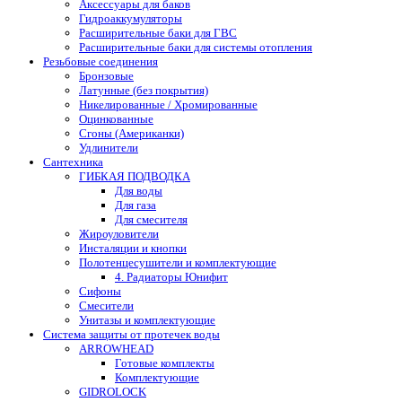
Аксессуары для баков
Гидроаккумуляторы
Расширительные баки для ГВС
Расширительные баки для системы отопления
Резьбовые соединения
Бронзовые
Латунные (без покрытия)
Никелированные / Хромированные
Оцинкованные
Сгоны (Американки)
Удлинители
Сантехника
ГИБКАЯ ПОДВОДКА
Для воды
Для газа
Для смесителя
Жироуловители
Инсталяции и кнопки
Полотенцесушители и комплектующие
4. Радиаторы Юнифит
Сифоны
Смесители
Унитазы и комплектующие
Система защиты от протечек воды
ARROWHEAD
Готовые комплекты
Комплектующие
GIDROLOCK