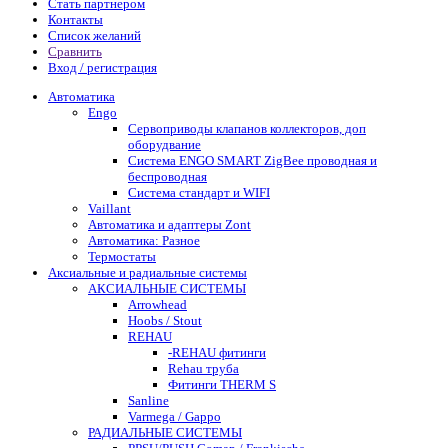
Стать партнером
Контакты
Список желаний
Сравнить
Вход / регистрация
Автоматика
Engo
Сервоприводы клапанов коллекторов, доп
оборудвание
Система ENGO SMART ZigBee проводная и
беспроводная
Система стандарт и WIFI
Vaillant
Автоматика и адаптеры Zont
Автоматика: Разное
Термостаты
Аксиальные и радиальные системы
АКСИАЛЬНЫЕ СИСТЕМЫ
Arrowhead
Hoobs / Stout
REHAU
-REHAU фитинги
Rehau труба
Фитинги THERM S
Sanline
Varmega / Gappo
РАДИАЛЬНЫЕ СИСТЕМЫ