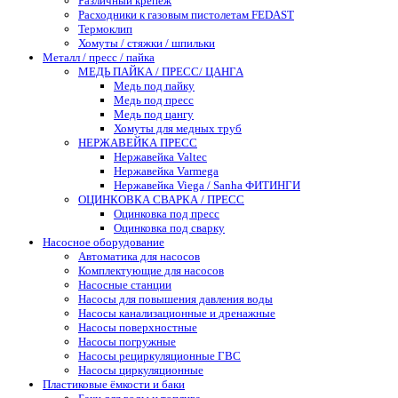
Различный крепеж
Расходники к газовым пистолетам FEDAST
Термоклип
Хомуты / стяжки / шпильки
Металл / пресс / пайка
МЕДЬ ПАЙКА / ПРЕСС/ ЦАНГА
Медь под пайку
Медь под пресс
Медь под цангу
Хомуты для медных труб
НЕРЖАВЕЙКА ПРЕСС
Нержавейка Valtec
Нержавейка Varmega
Нержавейка Viega / Sanha ФИТИНГИ
ОЦИНКОВКА СВАРКА / ПРЕСС
Оцинковка под пресс
Оцинковка под сварку
Насосное оборудование
Автоматика для насосов
Комплектующие для насосов
Насосные станции
Насосы для повышения давления воды
Насосы канализационные и дренажные
Насосы поверхностные
Насосы погружные
Насосы рециркуляционные ГВС
Насосы циркуляционные
Пластиковые ёмкости и баки