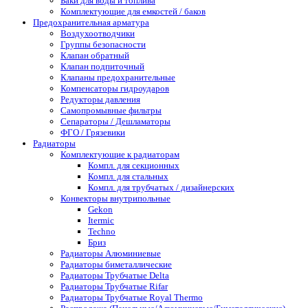
Баки для воды и топлива
Комплектующие для емкостей / баков
Предохранительная арматура
Воздухоотводчики
Группы безопасности
Клапан обратный
Клапан подпиточный
Клапаны предохранительные
Компенсаторы гидроударов
Редукторы давления
Самопромывные фильтры
Сепараторы / Дешламаторы
ФГО / Грязевики
Радиаторы
Комплектующие к радиаторам
Компл. для секционных
Компл. для стальных
Компл. для трубчатых / дизайнерских
Конвекторы внутрипольные
Gekon
Itermic
Techno
Бриз
Радиаторы Алюминиевые
Радиаторы биметаллические
Радиаторы Трубчатые Delta
Радиаторы Трубчатые Rifar
Радиаторы Трубчатые Royal Thermo