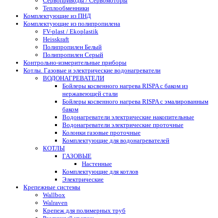
Сервоприводы / Сервомоторы
Теплообменники
Комплектующие из ПНД
Комплектующие из полипропилена
FV-plast / Ekoplastik
Heisskraft
Полипропилен Белый
Полипропилен Серый
Контрольно-измерительные приборы
Котлы. Газовые и электрические водонагреватели
ВОДОНАГРЕВАТЕЛИ
Бойлеры косвенного нагрева RISPA с баком из
нержавеющей стали
Бойлеры косвенного нагрева RISPA с эмалированным
баком
Водонагреватели электрические накопительные
Водонагреватели электрические проточные
Колонки газовые проточные
Комплектующие для водонагревателей
КОТЛЫ
ГАЗОВЫЕ
Настенные
Комплектующие для котлов
Электрические
Крепежные системы
Wallbox
Walraven
Крепеж для полимерных труб