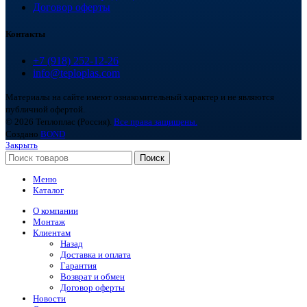
Договор оферты
Контакты
+7 (918) 252-12-26
info@teploplas.com
Материалы на сайте имеют ознакомительный характер и не являются
публичной офертой.
© 2026 Теплоплас (Россия).
Все права защищены.
Создано
BOND
Закрыть
Поиск
Меню
Каталог
О компании
Монтаж
Клиентам
Назад
Доставка и оплата
Гарантия
Возврат и обмен
Договор оферты
Новости