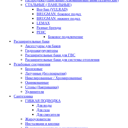
Распродажа (Панельные/Алюминиевые/Биметаллические)
СТАЛЬНЫЕ ( ПАНЕЛЬНЫЕ)
Bor-San (VULRAD)
BRUGMAN: боковое подкл.
BRUGMAN: нижнее подкл.
LEMAX
Разные бренды
РЕНС
Боковое подключение
Расширительные баки
Аксессуары для баков
Гидроаккумуляторы
Расширительные баки для ГВС
Расширительные баки для системы отопления
Резьбовые соединения
Бронзовые
Латунные (без покрытия)
Никелированные / Хромированные
Оцинкованные
Сгоны (Американки)
Удлинители
Сантехника
ГИБКАЯ ПОДВОДКА
Для воды
Для газа
Для смесителя
Жироуловители
Инсталяции и кнопки