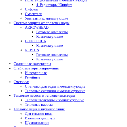
Полотенцесушители и комплектующие
4. Радиаторы Юнифит
Сифоны
Смесители
Унитазы и комплектующие
Система защиты от протечек воды
ARROWHEAD
Готовые комплекты
Комплектующие
GIDROLOCK
Комплектующие
NEPTUN
Готовые комплекты
Комплектующие
Солнечные коллекторы
Стабилизаторы напряжения
Инверторные
Релейные
Счетчики
Счетчики для воды и комплектующие
Тепловые счетчики и комплектующие
Тепловые насосы и тепловентиляторы
Тепловентеляторы и комплектующие
Тепловые насосы
Теплоизоляция и шумоизоляция
Для теплого пола
Изоляция для труб
Шумоизоляция