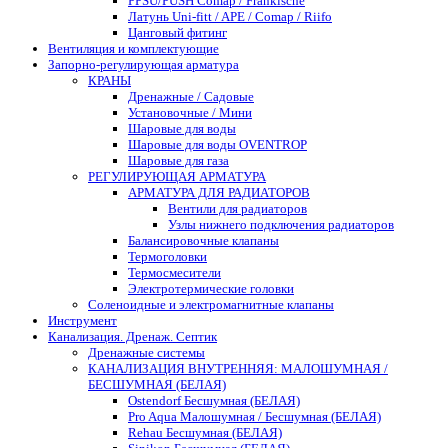
PPSU/PUSH Comap / Frankische
Латунь Uni-fitt / APE / Comap / Riifo
Цанговый фитинг
Вентиляция и комплектующие
Запорно-регулирующая арматура
КРАНЫ
Дренажные / Садовые
Установочные / Мини
Шаровые для воды
Шаровые для воды OVENTROP
Шаровые для газа
РЕГУЛИРУЮЩАЯ АРМАТУРА
АРМАТУРА ДЛЯ РАДИАТОРОВ
Вентили для радиаторов
Узлы нижнего подключения радиаторов
Балансировочные клапаны
Термоголовки
Термосмесители
Электротермические головки
Соленоидные и электромагнитные клапаны
Инструмент
Канализация. Дренаж. Септик
Дренажные системы
КАНАЛИЗАЦИЯ ВНУТРЕННЯЯ: МАЛОШУМНАЯ /
БЕСШУМНАЯ (БЕЛАЯ)
Ostendorf Бесшумная (БЕЛАЯ)
Pro Aqua Малошумная / Бесшумная (БЕЛАЯ)
Rehau Бесшумная (БЕЛАЯ)