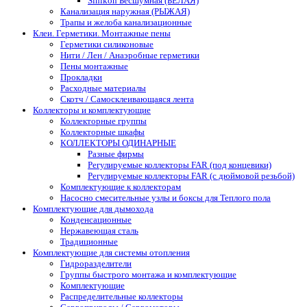
Sinikon Бесшумная (БЕЛАЯ)
Канализация наружная (РЫЖАЯ)
Трапы и желоба канализационные
Клеи. Герметики. Монтажные пены
Герметики силиконовые
Нити / Лен / Анаэробные герметики
Пены монтажные
Прокладки
Расходные материалы
Скотч / Самосклеивающаяся лента
Коллекторы и комплектующие
Коллекторные группы
Коллекторные шкафы
КОЛЛЕКТОРЫ ОДИНАРНЫЕ
Разные фирмы
Регулируемые коллекторы FAR (под концевики)
Регулируемые коллекторы FAR (с дюймовой резьбой)
Комплектующие к коллекторам
Насосно смесительные узлы и боксы для Теплого пола
Комплектующие для дымохода
Конденсационные
Нержавеющая сталь
Традиционные
Комплектующие для системы отопления
Гидроразделители
Группы быстрого монтажа и комплектующие
Комплектующие
Распределительные коллекторы